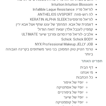
Intuition:Intuition Blossom
לוריאל פריז: Infallible Laque Resistance
לה רוש-פוזה: ANTHELIOS UVSPORT
לוריאל פרופסיונל:KERATIN ALPHA SLEEK
דוגמנית של אבא: המהפך של עונג שחף אצל אבא ירין
קמפיין לענבל אלדן יוצאת 'האח הגדול'
אלביב-לוריאל פריז:סרום ומרכך שיער ULTIMATE
Schick: Schick BODY
NYX Professional Makeup:JELLY JOB
טרנד הטיק טוק המסוכן: בני נוער משתזפים בקרינה הגבוהה
ביותר
תפריט האתר
דף הבית
מי אנחנו
כל הכתבות
יופי! של איפור
יופי! של אסתטיקה
יופי! של ציפורניים
יופי! של שיער
יופי! של קוסמטיקה