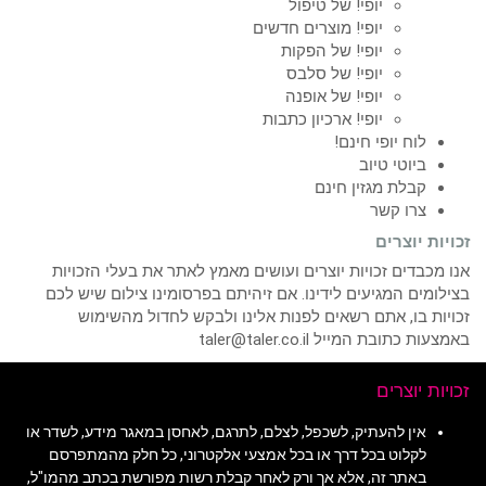
יופי! של טיפול
יופי! מוצרים חדשים
יופי! של הפקות
יופי! של סלבס
יופי! של אופנה
יופי! ארכיון כתבות
לוח יופי חינם!
ביוטי טיוב
קבלת מגזין חינם
צרו קשר
זכויות יוצרים
אנו מכבדים זכויות יוצרים ועושים מאמץ לאתר את בעלי הזכויות
בצילומים המגיעים לידינו. אם זיהיתם בפרסומינו צילום שיש לכם
זכויות בו, אתם רשאים לפנות אלינו ולבקש לחדול מהשימוש
באמצעות כתובת המייל taler@taler.co.il
זכויות יוצרים
אין להעתיק, לשכפל, לצלם, לתרגם, לאחסן במאגר מידע, לשדר או
לקלוט בכל דרך או בכל אמצעי אלקטרוני, כל חלק מהמתפרסם
באתר זה, אלא אך ורק לאחר קבלת רשות מפורשת בכתב מהמו"ל,