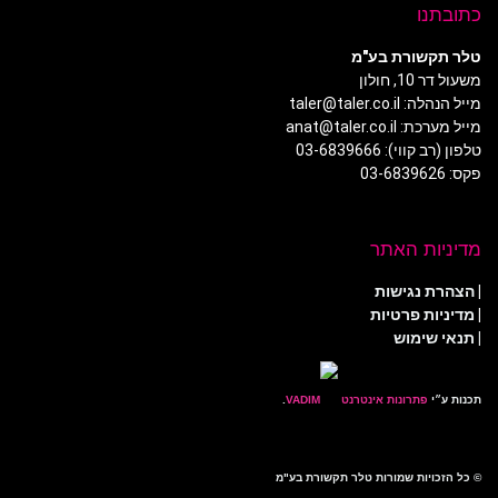
כתובתנו
טלר תקשורת בע"מ
משעול דר 10, חולון
מייל הנהלה: taler@taler.co.il
מייל מערכת: anat@taler.co.il
טלפון (רב קווי): 03-6839666
פקס: 03-6839626
מדיניות האתר
|
הצהרת נגישות
|
מדיניות פרטיות
| תנאי שימוש
תכנות ע״י
פתרונות אינטרנט
.
© כל הזכויות שמורות טלר תקשורת בע"מ