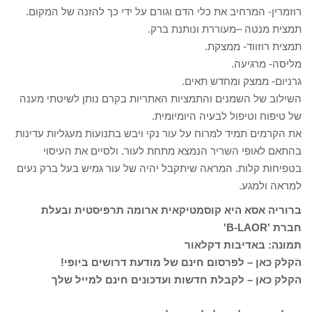
רוזמרין- המרחיב את כלי הדם וגורם על ידי כך להזנה של המקום.
תמצית מנטה –מעוררת ונותנת ברק.
תמצית רוזווד- ממצקת.
מליסה- מרגיעה.
גרניום- ממצק ומחדש תאים.
השילוב של השמנים והתמציות האתריות בקרם נותן לשיטתי מענה
של טיפוח וטיפול לבעיה היומיומית.
את הקרמים תמיד למרוח על עור נקי ויבש בתנועות מעגליות עדינות
בהתאם לאופי השריר הנמצא מתחת לעור. ולסיים את העיסוי
בטפיחות קלות. המראה שיתקבל יהיה של עור גמיש בעל ברק נעים
למראה ולמגע.
ברוריה אסא היא קוסמטיקאית ארומה תרפיסטית ובעלת
חברת '
B-LAOR
'
תמונה: באדיבות דקלאור
הקלק כאן – לפרסום חינם של מודעת דרושים ביופי!
הקלק כאן – לקבלת חדשות ועדכונים חינם למייל שלך