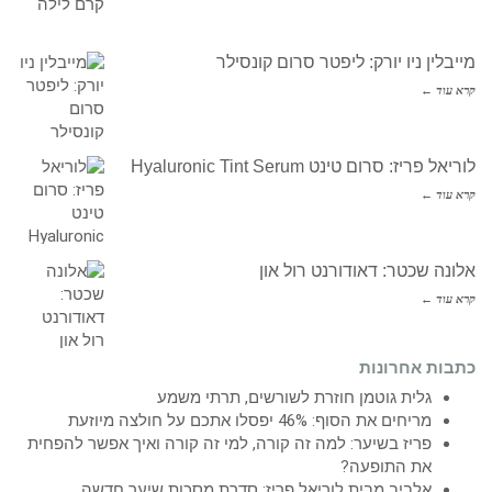
מייבלין ניו יורק: ליפטר סרום קונסילר
קרא עוד ←
לוריאל פריז: סרום טינט Hyaluronic Tint Serum
קרא עוד ←
אלונה שכטר: דאודורנט רול און
קרא עוד ←
כתבות אחרונות
גלית גוטמן חוזרת לשורשים, תרתי משמע
מריחים את הסוף: 46% יפסלו אתכם על חולצה מיוזעת
פריז בשיער: למה זה קורה, למי זה קורה ואיך אפשר להפחית
את התופעה?
אלביב מבית לוריאל פריז: סדרת מסכות שיער חדשה