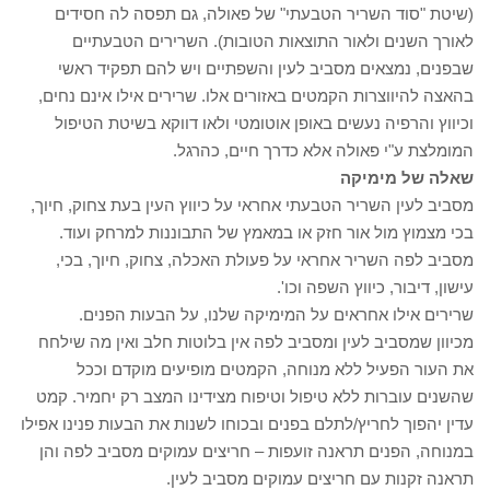
(שיטת "סוד השריר הטבעתי" של פאולה, גם תפסה לה חסידים
לאורך השנים ולאור התוצאות הטובות). השרירים הטבעתיים
שבפנים, נמצאים מסביב לעין והשפתיים ויש להם תפקיד ראשי
בהאצה להיווצרות הקמטים באזורים אלו. שרירים אילו אינם נחים,
וכיווץ והרפיה נעשים באופן אוטומטי ולאו דווקא בשיטת הטיפול
המומלצת ע"י פאולה אלא כדרך חיים, כהרגל.
שאלה של מימיקה
מסביב לעין השריר הטבעתי אחראי על כיווץ העין בעת צחוק, חיוך,
בכי מצמוץ מול אור חזק או במאמץ של התבוננות למרחק ועוד.
מסביב לפה השריר אחראי על פעולת האכלה, צחוק, חיוך, בכי,
עישון, דיבור, כיווץ השפה וכו'.
שרירים אילו אחראים על המימיקה שלנו, על הבעות הפנים.
מכיוון שמסביב לעין ומסביב לפה אין בלוטות חלב ואין מה שילחח
את העור הפעיל ללא מנוחה, הקמטים מופיעים מוקדם וככל
שהשנים עוברות ללא טיפול וטיפוח מצידינו המצב רק יחמיר. קמט
עדין יהפוך לחריץ/לתלם בפנים ובכוחו לשנות את הבעות פנינו אפילו
במנוחה, הפנים תראנה זועפות – חריצים עמוקים מסביב לפה והן
תראנה זקנות עם חריצים עמוקים מסביב לעין.