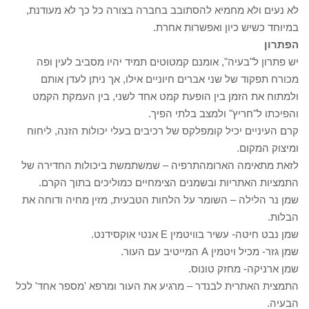
לא נעים ולא מחמיא להסתובב בחברה בצורה כל כך לא מעודנת,
במיוחד כשיש כיון ואפשרות אחרת.
הפתרון
יש פתרון ל"בעיה", אומנם קמטוטים תמיד יהיו מסביב לעין ופה
מכורח תפקוד של שני אברים חיוניים אילו, אך ניתן לעדן אותם
ולמתוח את הזמן בין הופעת קמט אחד לשני, בין העמקת הקמט
והפיכתו ל"חריץ" ולמצב בלתי הפיך.
קרם העיניים יכיל קומפלקס של רכיבים בעלי יכולות הזנה, ליחוח
ומיצוק המקום.
לזאת מתאימה הארומהתרפיה – שמשתמשת ביכולות החדירה של
התמציות האתריות ובשמנים הצימחיים כמוליכים בתוך הקרם.
שמן נר הלילה – השומר על הלחות הטבעית, מזין מחיה ודוחה את
הבלות.
שמן נבט חיטה- עשיר בוויטמין E אנטי אוקסידנט.
שמן גזר- מכיל ויטמין A המייטיב עם העור.
שמן ארניקה- מחזק טונוס.
התמצית האתרית לבנדר – מרגיע את העור ומרפא 'מספר אחד' לכל
הבעיה.