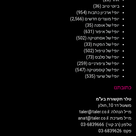
ביוטי טיוב
(36)
יופי! ארכיון כתבות
(954)
יופי! מוצרים חדשים
(2,566)
יופי! של אופנה
(35)
יופי! של איפור
(631)
יופי! של אסתטיקה
(502)
יופי! של הפקות
(33)
יופי! של טיפול
(502)
יופי! של סלבס
(73)
יופי! של ציפורניים
(259)
יופי! של קוסמטיקה
(547)
יופי! של שיער
(535)
כתובתנו
טלר תקשורת בע"מ
משעול דר 10, חולון
מייל הנהלה: taler@taler.co.il
מייל מערכת: anat@taler.co.il
טלפון (רב קווי): 03-6839666
פקס: 03-6839626