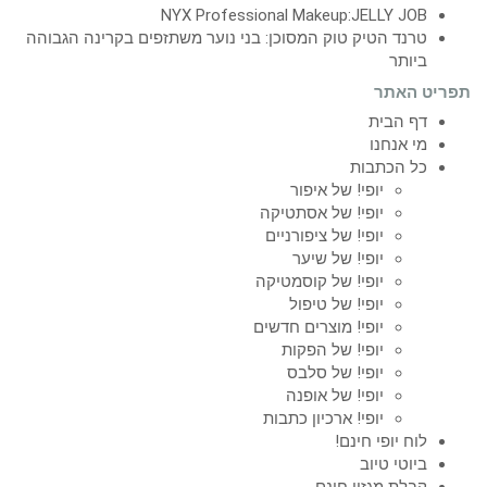
NYX Professional Makeup:JELLY JOB
טרנד הטיק טוק המסוכן: בני נוער משתזפים בקרינה הגבוהה
ביותר
תפריט האתר
דף הבית
מי אנחנו
כל הכתבות
יופי! של איפור
יופי! של אסתטיקה
יופי! של ציפורניים
יופי! של שיער
יופי! של קוסמטיקה
יופי! של טיפול
יופי! מוצרים חדשים
יופי! של הפקות
יופי! של סלבס
יופי! של אופנה
יופי! ארכיון כתבות
לוח יופי חינם!
ביוטי טיוב