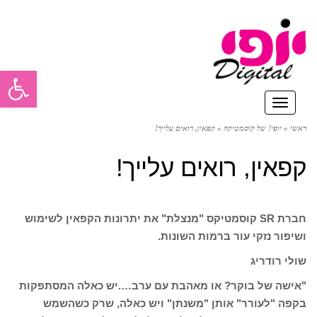
פתח סרגל
תפריט
ראשי
»
יופי! של קוסמטיקה
»
קפאין, רואים עלייך!
קפאין, רואים עלייך!
חברת SR קוסמטיקס "מנצלת" את יתרונות הקפאין לשימוש
ושיפור נזקי עור ברמות השונות.
שולי רודריג
"אישה של בוקר? או מאהבת עם ערב….יש כאלה המסתפקות
בקפה "לעורר" אותן "משנתן" ויש כאלה, שרק כשהשמש