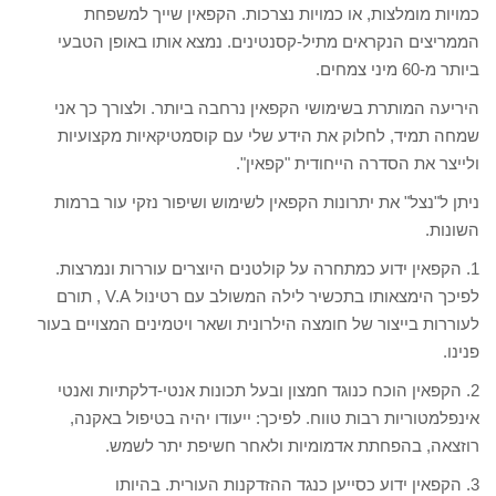
כמויות מומלצות, או כמויות נצרכות. הקפאין שייך למשפחת
הממריצים הנקראים מתיל-קסנטינים. נמצא אותו באופן הטבעי
ביותר מ-60 מיני צמחים.
היריעה המותרת בשימושי הקפאין נרחבה ביותר. ולצורך כך אני
שמחה תמיד, לחלוק את הידע שלי עם קוסמטיקאיות מקצועיות
ולייצר את הסדרה הייחודית "קפאין".
ניתן ל"נצל" את יתרונות הקפאין לשימוש ושיפור נזקי עור ברמות
השונות.
1. הקפאין ידוע כמתחרה על קולטנים היוצרים עוררות ונמרצות.
לפיכך הימצאותו בתכשיר לילה המשולב עם רטינול V.A , תורם
לעוררות בייצור של חומצה הילרונית ושאר ויטמינים המצויים בעור
פנינו.
2. הקפאין הוכח כנוגד חמצון ובעל תכונות אנטי-דלקתיות ואנטי
אינפלמטוריות רבות טווח. לפיכך: ייעודו יהיה בטיפול באקנה,
רוזצאה, בהפחתת אדמומיות ולאחר חשיפת יתר לשמש.
3. הקפאין ידוע כסייען כנגד ההזדקנות העורית. בהיותו