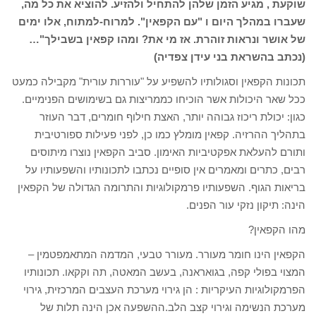
שוקעת , מגיע הזמן שלהן להתחיל ולהזיע. להוציא את כל מה,
שעברו במהלך היום ו "עם הקפאין". למרוח-למתוח, אלו ימים
של אושר ונראות זוהרת. אז מי את? ומהו קפאין בשבילך"…
(נכתב בהשראת בני עידן צפדיה)
תכונות הקפאין וסגולותיו להשפיע על "עוררות עורית" מקבילה כמעט
ככל שאר היכולות אשר הוכיחו כממריצות גם בשימושים הפנימיים.
כגון: יכולת ריכוז גבוהה יותר, האצת חילוף חומרים, דבר העוזר
בתהליך ההרזיה. קפאין מומלץ כמו כן, לפני פעילות ספורטיבית
ותורם להעלאת אפקטיביות האימון. סביב הקפאין נוצרו מיתוסים
רבים, כתרים ומאמרים אין סופיים נכתבו לתכונותיו והשפעותיו על
בריאות הגוף. השפעותיו פרמקולוגיות והתרומה הגדולה של הקפאין
הינה: תיקון נזקי עור הפנים.
מהו הקפאין?
הקפאין הינו חומר מעורר. מעורר טבעי, המדמה המתאמפטמין –
המצוי בפולי קפה, בגואראנה, בעשב המאטה, תה וקקאו. תכונותיו
הפרמקולוגיות העיקריות : הן גירוי מערכת העצבים המרכזית, גירוי
מערכת הנשימה וגירוי קצב הלב.ההשפעה אכן הינה תלות של