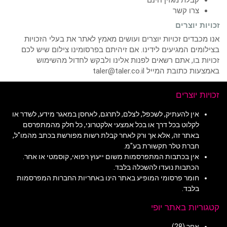
קבלת מגזין חינם
צרו קשר
זכויות יוצרים
אנו מכבדים זכויות יוצרים ועושים מאמץ לאתר את בעלי הזכויות
בצילומים המגיעים לידינו. אם זיהיתם בפרסומינו צילום שיש לכם
זכויות בו, אתם רשאים לפנות אלינו ולבקש לחדול מהשימוש
באמצעות כתובת המייל taler@taler.co.il
זכויות יוצרים
אין להעתיק, לשכפל, לצלם, לתרגם, לאחסן במאגר מידע, לשדר או
לקלוט בכל דרך או בכל אמצעי אלקטרוני, כל חלק מהמתפרסם
באתר זה, אלא אך ורק לאחר קבלת רשות מפורשת בכתב מהמו"ל,
חברת טלר תקשורת בע"מ.
אין בכתבות המתפרסמות משום ייעוץ רפואי, קוסמטי או אחר.
הכתבות נועדו להשכלה בלבד.
חומר פרסומי המופיע באתר הינו באחריות החברות המפרסמות
בלבד.
קטגוריות באתר יופי
אחר
(28)