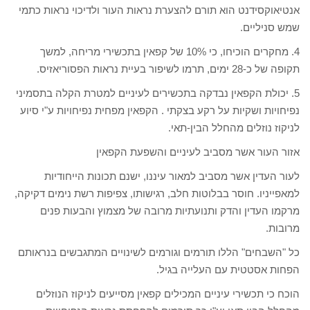
אנטיאוקסידנט הוא תורם להצערת נראות העור ולדיכוי נראות כתמי
שמש סניליים.
4. מחקרים הוכיחו, כי 10% של קפאין בתכשירי מריחה, למשך
תקופה של כ-28 ימים, תרמו לשיפור בעיית נראות הפסוריאזיס.
5. יכולת הקפאין נבדקה בתכשירים לעיניים למטרת הקלה בתסמיני
נפיחויות ושקיות על רקע בצקתי . הקפאין מפחית נפיחויות ע"י סיוע
לניקוז נוזלים מהחלל הבין-תאי.
אזור העור אשר מסביב לעיניים והשפעת הקפאין
לעור העדין אשר מסביב למאור עיננו, ישנם תכונות הייחודיות
למאפייניו. חוסר בבלוטות חלב, רגישותו, צפיפות רשת נימים דקיקה,
מרקמו העדין והדק ותנועתיות מרובה של מצמוץ והבעות פנים
מרובות.
כל "השבחים" הללו תורמים וגורמים לשינויים המתגבשים בנראותם
הפחות אסטטית עם העלייה בגיל.
הוכח כי תכשירי עיניים המכילים קפאין מסייעים לניקוז הנוזלים