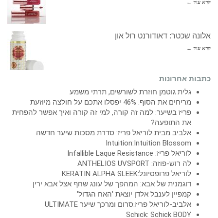
קרא עוד ←
אלונה שכטר: דאודורנט רול און
קרא עוד ←
כתבות אחרונות
גלית גוטמן חוזרת לשורשים, תרתי משמע
מריחים את הסוף: 46% יפסלו אתכם על חולצה מיוזעת
פריז בשיער: למה זה קורה, למי זה קורה ואיך אפשר להפחית
את התופעה?
אלביב מבית לוריאל פריז: סדרת מסכות שיער חדשה
Intuition:Intuition Blossom
לוריאל פריז: Infallible Laque Resistance
לה רוש-פוזה: ANTHELIOS UVSPORT
לוריאל פרופסיונל:KERATIN ALPHA SLEEK
דוגמנית של אבא: המהפך של עונג שחף אצל אבא ירין
קמפיין לענבל אלדן יוצאת 'האח הגדול'
אלביב-לוריאל פריז:סרום ומרכך שיער ULTIMATE
Schick: Schick BODY