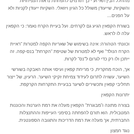
מהחלל הבין תאי וע"י כך תורמים להפחתת נראות הנפיחויות
והשקיות, שייעודן משולל כל הגיון ויזואלי. השקיות ייעודן לקניות ולא
על הפנים…
בשורת הקפאין הגיע גם לקרחים. ועל בעיית הקרח נאמר: כי הקפאין
עלה לו לראש.
וכוונתי הטהורה: אינה בשימוש של שאריות הקפה למטרות "ראיית
הקרח הנולד" ואף לא למטרות של שטיפת "הקרחת" בנס-קפה. זה
ייתכן ולו רק כדי לגרום ל"נס" לקרות.
אך, הוכח מחקרית, כי מריחת קפאין ועיסוי אותה האבקה בשורשי
השיער, עשויה לתרום לעידוד צמיחת זקיקי השיער. הרעיון, של ייצור
תחליבי קפאין ותכשירים לשיער בבעיית התקרחות הקרקפת.
יתרונות הקפאין
בצורה מתונה ו"מבוגרת" הקפאין מעלה את רמת הערנות והכוננות
המטבולית. הוא תורם להפחתה בסימני העייפות וההתנצלות
החברתית, אך מעלה את רמת הדריכות והתגובה הספונטנית.
נוגד חמצון