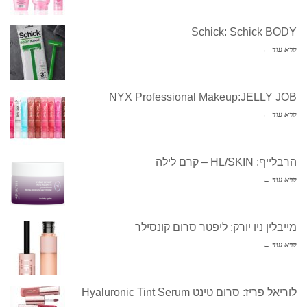
Schick: Schick BODY
קרא עוד ←
NYX Professional Makeup:JELLY JOB
קרא עוד ←
הרבלייף: HL/SKIN – קרם לילה
קרא עוד ←
מייבלין ניו יורק: ליפטר סרום קונסילר
קרא עוד ←
לוריאל פריז: סרום טינט Hyaluronic Tint Serum