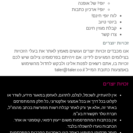
יופי! של אופנה
יופי! ארכיון כתבות
לוח יופי חינם!
ביוטי טיוב
קבלת מגזין חינם
צרו קשר
זכויות יוצרים
אנו מכבדים זכויות יוצרים ועושים מאמץ לאתר את בעלי הזכויות
בצילומים המגיעים לידינו. אם זיהיתם בפרסומינו צילום שיש לכם
זכויות בו, אתם רשאים לפנות אלינו ולבקש לחדול מהשימוש
באמצעות כתובת המייל taler@taler.co.il
זכויות יוצרים
אין להעתיק, לשכפל, לצלם, לתרגם, לאחסן במאגר מידע, לשדר או
לקלוט בכל דרך או בכל אמצעי אלקטרוני, כל חלק מהמתפרסם
באתר זה, אלא אך ורק לאחר קבלת רשות מפורשת בכתב מהמו"ל,
חברת טלר תקשורת בע"מ.
אין בכתבות המתפרסמות משום ייעוץ רפואי, קוסמטי או אחר.
הכתבות נועדו להשכלה בלבד.
חומר פרסומי המופיע באתר הינו באחריות החברות המפרסמות