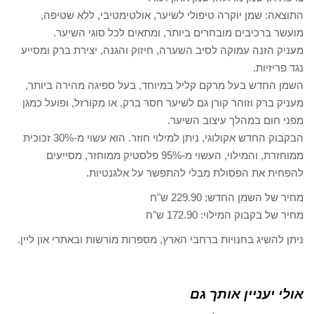
התוצאה: שמן יוקרה טיפולי לשיער, אולטימטיבי, ללא שטיפה,
מועשר ברכיבים מובחרים ביותר, ומתאים לכל סוגי השיער.
מעניק הזנה עמוקה לסיב השערה, חיזוק והגנה, יצירת ברק ומסייע
נגד פריזיות.
השמן החדש בעל מרקם קליל במיוחד, בעל ספיגה מהירה ביותר,
מעניק ברק וזוהר קורן גם לשיער חסר ברק, או מקורזל, ופועל כמגן
מפני חום במהלך עיצוב השיער.
הבקבוק החדש אקולוגי, ניתן למילוי חוזר. הוא עשוי מ-30% זכוכית
ממוחזרת, והמילוי, העשוי מ-95% פלסטיק ממוחזר, מסייעים
להפחית את הפסולת מבלי להתפשר על אלגנטיות.
מחיר של השמן החדש: 229.90 ש"ח
מחיר של בקבוק המילוי: 172.90 ש"ח
ניתן להשיג בחנויות ברחבי הארץ, מספרות מורשות ובאתרי און ליין.
אולי יעניין אותך גם