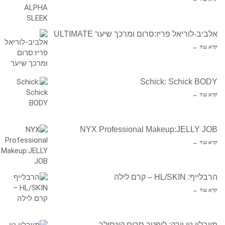
אלביב-לוריאל פריז:סרום ומרכך שיער ULTIMATE
קרא עוד ←
Schick: Schick BODY
קרא עוד ←
NYX Professional Makeup:JELLY JOB
קרא עוד ←
הרבלייף: HL/SKIN – קרם לילה
קרא עוד ←
מייבלין ניו יורק: ליפטר סרום קונסילר