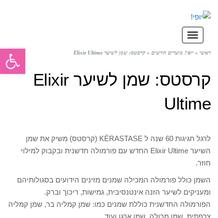
תפריט
פתח סרגל
ראשי
»
יופי! מוצרים חדשים
»
קרסטס: שמן לשיער Elixir Ultime
קרסטס: שמן לשיער Elixir
Ultime
לרגל חגיגות 60 שנה ל KÉRASTASE (קרסטס) משיק את שמן
השיער Elixir Ultime החדש עם פורמולה חדשנית ובקבוק למילוי
חוזר.
השמן כולל פורמולה המכילה שמנים מזינים הידועים בסגולותיהם
ומעניקים לשיער הזנה אינטנסיבית, גמישות, ריכוך וברק.
הפורמולה החדשנית כוללת שמנים כמו: שמן קמליה בר, שמן קמליה
צרפתית, שמן מרולה, שמן ארגן ועוד.