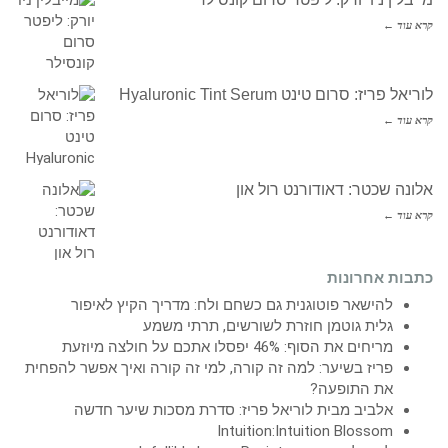
קרא עוד ←
לוריאל פריז: סרום טינט Hyaluronic Tint Serum
קרא עוד ←
אלונה שכטר: דאודורנט רול און
קרא עוד ←
כתבות אחרונות
להישאר פוטוגנית גם כשחם ולח: מדריך הקיץ לאיפור
גלית גוטמן חוזרת לשורשים, תרתי משמע
מריחים את הסוף: 46% יפסלו אתכם על חולצה מיוזעת
פריז בשיער: למה זה קורה, למי זה קורה ואיך אפשר להפחית
את התופעה?
אלביב מבית לוריאל פריז: סדרת מסכות שיער חדשה
Intuition:Intuition Blossom