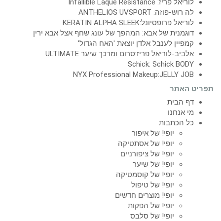
לוריאל פריז: Infallible Laque Resistance
לה רוש-פוזה: ANTHELIOS UVSPORT
לוריאל פרופסיונל:KERATIN ALPHA SLEEK
דוגמנית של אבא: המהפך של עונג שחף אצל אבא ירין
קמפיין לענבל אלדן יוצאת 'האח הגדול'
אלביב-לוריאל פריז:סרום ומרכך שיער ULTIMATE
Schick: Schick BODY
NYX Professional Makeup:JELLY JOB
תפריט האתר
דף הבית
מי אנחנו
כל הכתבות
יופי! של איפור
יופי! של אסתטיקה
יופי! של ציפורניים
יופי! של שיער
יופי! של קוסמטיקה
יופי! של טיפול
יופי! מוצרים חדשים
יופי! של הפקות
יופי! של סלבס