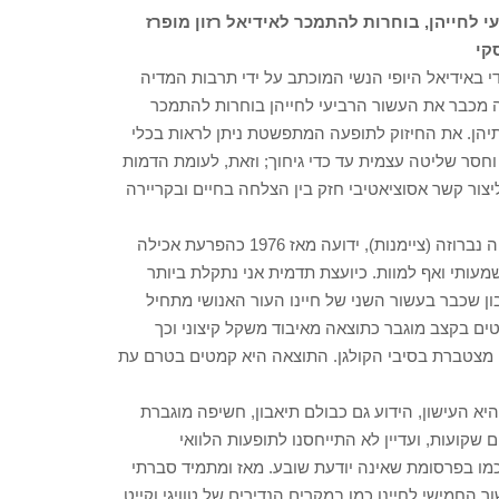
 לחייהן, בוחרות להתמכר לאידיאל רזון מופרז
קי
די באידיאל היופי הנשי המוכתב על ידי תרבות המדיה
זה מכבר את העשור הרביעי לחייהן בוחרות להתמכר
ותיהן. את החיזוק לתופעה המתפשטת ניתן לראות בכלי
חסר שליטה עצמית עד כדי גיחוך; וזאת, לעומת הדמות
יצור קשר אסוציאטיבי חזק בין הצלחה בחיים ובקריירה
תופעת הרזון הקיצוני והחולני, הידועה גם בשמה המקצועי אנורקסיה נברוזה (ציימנות), ידועה מאז 1976 כהפרעת אכילה
ותי ואף למוות. כיועצת תדמית אני נתקלת ביותר
ון שכבר בעשור השני של חיינו העור האנושי מתחיל
ם בקצב מוגבר כתוצאה מאיבוד משקל קיצוני וכך
 מצטברת בסיבי הקולגן. התוצאה היא קמטים בטרם עת
היא העישון, הידוע גם כבולם תיאבון, חשיפה מוגברת
 שקועות, ועדיין לא התייחסנו לתופעות הלוואי
 כמו בפרסומת שאינה יודעת שובע. מאז ומתמיד סברתי
ר החמישי לחיינו כמו במקרים הנדירים של טוויגי וקייט