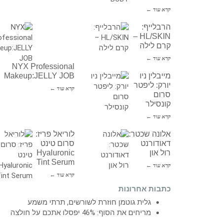
קרא עוד ←
הרבלייף:
HL/SKIN –
קרם לילה
קרא עוד ←
NYX Professional
מייבלין ניו
Makeup:JELLY JOB
יורק: ליפטר
קרא עוד ←
סרום
קונסילר
קרא עוד ←
אלונה שכטר:
לוריאל פריז:
דאודורנט
סרום טינט
רול און
Hyaluronic
Tint Serum
קרא עוד ←
קרא עוד ←
כתבות אחרונות
גלית גוטמן חוזרת לשורשים, תרתי משמע
מריחים את הסוף: 46% יפסלו אתכם על חולצה