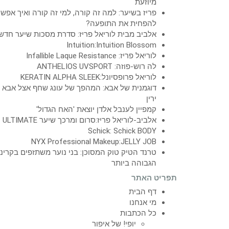
מיוזעת
פריז בשיער: למה זה קורה, למי זה קורה ואיך אפש
להפחית את התופעה?
אלביב מבית לוריאל פריז: סדרת מסכות שיער חדש
Intuition:Intuition Blossom
לוריאל פריז: Infallible Laque Resistance
לה רוש-פוזה: ANTHELIOS UVSPORT
לוריאל פרופסיונל:KERATIN ALPHA SLEEK
דוגמנית של אבא: המהפך של עונג שחף אצל אבא
ירין
קמפיין לענבל אלדן יוצאת 'האח הגדול'
אלביב-לוריאל פריז:סרום ומרכך שיער ULTIMATE
Schick: Schick BODY
NYX Professional Makeup:JELLY JOB
טרנד הטיק טוק המסוכן: בני נוער משתזפים בקרינ
הגבוהה ביותר
תפריט האתר
דף הבית
מי אנחנו
כל הכתבות
יופי! של איפור