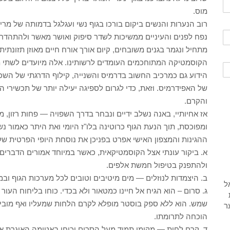
מוס.
רוב הנערות והנשים ביקום בורכו בגוף נשי ועגלגל בדמותה של מרילי
נפח לפנים והעיניים ממשיכות לשדר סיפוק ואושר מאשר ולהתהדר ב
מתחיל ונגמר בגנים משובחים, קיום אורך אורח חיים מאוזן תזונתית 
הקוסמטיקה המתוחכמים העומדים לרשותינו. אלה מיועדים לשתי מ
הידוע גם כמרכיב החשוב בדרמיס והשנייה, קילוף הדרגתי של השכ
של האפידרמיס. וזאת, כדי לגרום לספיגה יעילה יותר של תכשירי ה
והקרם.
אז אחיותיי, באנה נשלב ידיים ונבחר בדרך השפויה — פחות רזון,
ומפוכסת, תוך הנעת הגוף כרוטינה בלו"ז היומי ואת היתר כאמור
ההגינות והמצפון האישי אפרט בפניכן את נוסחת היופי הפרטית שלי
א. ביקור עונתי אצל הקוסמטיקאית, כאשר במיוחד אמורים הדברים 
ולהתפנק בטיפול חמשת אלפים.
ב. היצמדות לנוזלים — מים מיטיבים וטובים לכל מערכות הגוף ובמ
ג. סרום – הוא הגיח אל חיינו כמטאור ולא בכדי. כוחו בליחוח הע
שמש. הוא ללא ספק בוסטר מופלא לקרם הלחות שמעליו ואף מוביל 
הוכחה לתרומתו.
ד. קרם לחות — מקומו תמיד מעל הסרום וכוחו באטימה האוגרת 