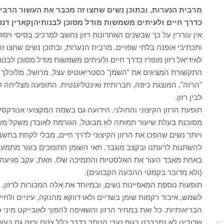
מרבית הנערות, ובתוכן נשים שחצו זה מכבר את העשור הרביעי
כדרך חיים ולעיתים משמשות מודל מסוכן לבנותיהן
קארין דנס
אין עוררין על כך שבשנים האחרונות רזון נחשב למרכיב בסיסי ויסו
ותכתיבי אופנה בלתי שפויים. מרבית הנערות, ובתוכן נשים שחצו 
לאידיאל רזון מופרז כדרך חיים ולעיתים משמשות מודל מסוכן לבנ
התקשורת המציגים את "השמן" כסטריאוטיפ עצל, מרושל, מלוכלך ו
"הרזה", המוצגת כיפה, חברותית ואינטליגנטית. התופעה מצליחה ל
לבין רזון.
מסוכנת בעלת שיעור תמותה לא מבוטל, הגורמת לאובדן משקל משמע
ויותר נשים שהפכו את הרזון הקיצוני לדרך חיים, מבלי לקחת בחשב
להשתנות לרעתנו ובקצב מוגבר. תאי השומן התומכים בעור מתמעטי
באחת מאבד העור את האלסטיות והתמיכה שלו. וזאת, עקב פגיעה
(ולא מדובר בקמטי ההבעה הקבועים).
תופעות נוספת המאפיינות נשים, ובמיוחד את אלה המכורות לרזון, 
לשמש, איבוד רקמות שומן בשדיים ולאו דווקא מהנקה, עיניים ולחיים
הבריאותיות. כל זאת במחיר הרזון והשאיפה להפוך לאובייקט מיני
שרובינו לא נתברכנו בגוף נערי הנותר בדרך כלל צנום ורזה גם בעשו