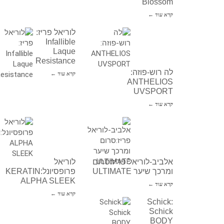
Blossom
קרא עוד ←
לוריאל פריז:
Infallible
Laque
Resistance
לה רוש-פוזה:
קרא עוד ←
ANTHELIOS
UVSPORT
קרא עוד ←
אלביב-לוריאל פריז:סרום
לוריאל
ומרכך שיער ULTIMATE
פרופסיונל:KERATIN
ALPHA SLEEK
קרא עוד ←
קרא עוד ←
Schick:
Schick
BODY