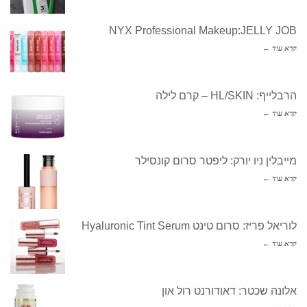
NYX Professional Makeup:JELLY JOB
קרא עוד ←
הרבלייף: HL/SKIN – קרם לילה
קרא עוד ←
מייבלין ניו יורק: ליפטר סרום קונסילר
קרא עוד ←
לוריאל פריז: סרום טינט Hyaluronic Tint Serum
קרא עוד ←
אלונה שכטר: דאודורנט רול און