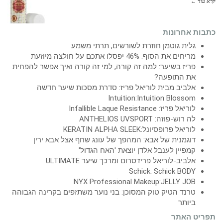
קרא עוד ←
כתבות אחרונות
גלית גוטמן חוזרת לשורשים, תרתי משמע
מריחים את הסוף: 46% יפסלו אתכם על חולצה מיוזעת
פריז בשיער: למה זה קורה, למי זה קורה ואיך אפשר להפחית
את התופעה?
אלביב מבית לוריאל פריז: סדרת מסכות שיער חדשה
Intuition:Intuition Blossom
לוריאל פריז: Infallible Laque Resistance
לה רוש-פוזה: ANTHELIOS UVSPORT
לוריאל פרופסיונל:KERATIN ALPHA SLEEK
דוגמנית של אבא: המהפך של עונג שחף אצל אבא ירין
קמפיין לענבל אלדן יוצאת 'האח הגדול'
אלביב-לוריאל פריז:סרום ומרכך שיער ULTIMATE
Schick: Schick BODY
NYX Professional Makeup:JELLY JOB
טרנד הטיק טוק המסוכן: בני נוער משתזפים בקרינה הגבוהה
ביותר
תפריט האתר