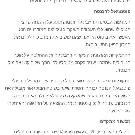
רק קצפת תהיה על העוגה אלא גם דובדבן מתוק וטעים.
פוטנציאל להכנסה
המודעות הבסיסית חייבת להיות מושתתת על ההנחה שהציוד
הטיפולי שהוא כלי העבודה העיקרי בטיפולים המודרניים הוא
מאפשר את ביסוס הידיעה שאנו עושים את המרב כדי לקדם את
המכון בפאן החשוב הזה.
ההתמקדות הארגונית העיקרית חייבת להיות ההחלטה על אופי
הטיפולים שהמכון יעניק לקהל מטופליו לפי חתך של ביקוש אל מול
הכנסה.
בתקופתנו זו ישנם מספר סוגי טיפול שהם ידועים כמובילים ובעלי
פוטנציאל הכנסה גבוהה. הסרת שיער בשיטת הבזקי אור מובילה את
השוק מזה זמן רב באופן שהשקעה שהיא לא גדולה מאוד מניבה
הכנסות, שבניהול נכון, מגמדות את ההוצאה על הרכישה והאחזקה
של המכשיר.
מכשור מתקדם
טיפולים בגלי רדיו, RF , נעשים פופולאריים יותר ויותר בטיפולים