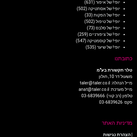
יופי! של איפור
(631)
יופי! של אסתטיקה
(502)
יופי! של הפקות
(33)
יופי! של טיפול
(502)
יופי! של סלבס
(73)
יופי! של ציפורניים
(259)
יופי! של קוסמטיקה
(547)
יופי! של שיער
(535)
כתובתנו
טלר תקשורת בע"מ
משעול דר 10, חולון
מייל הנהלה: taler@taler.co.il
מייל מערכת: anat@taler.co.il
טלפון (רב קווי): 03-6839666
פקס: 03-6839626
מדיניות האתר
|
הצהרת נגישות