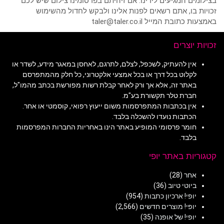
בצילומים המגיעים לידינו. אם זיהיתם בפרסומינו צילום שיש לכם
זכויות בו, אתם רשאים לפנות אלינו ולבקש לחדול מהשימוש
באמצעות כתובת המייל taler@taler.co.il
זכויות יוצרים
אין להעתיק, לשכפל, לצלם, לתרגם, לאחסן במאגר מידע, לשדר או
לקלוט בכל דרך או בכל אמצעי אלקטרוני, כל חלק מהמתפרסם
באתר זה, אלא אך ורק לאחר קבלת רשות מפורשת בכתב מהמו"ל,
חברת טלר תקשורת בע"מ.
אין בכתבות המתפרסמות משום ייעוץ רפואי, קוסמטי או אחר.
הכתבות נועדו להשכלה בלבד.
חומר פרסומי המופיע באתר הינו באחריות החברות המפרסמות
בלבד.
קטגוריות באתר יופי
אחר
(28)
ביוטי טיוב
(36)
יופי! ארכיון כתבות
(954)
יופי! מוצרים חדשים
(2,566)
יופי! של אופנה
(35)