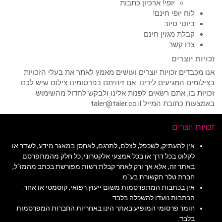
יופי! ארכיון כתבות
לוח יופי חינם!
ביוטי טיוב
קבלת מגזין חינם
צרו קשר
זכויות יוצרים
אנו מכבדים זכויות יוצרים ועושים מאמץ לאתר את בעלי הזכויות
בצילומים המגיעים לידינו. אם זיהיתם בפרסומינו צילום שיש לכם
זכויות בו, אתם רשאים לפנות אלינו ולבקש לחדול מהשימוש
באמצעות כתובת המייל taler@taler.co.il
זכויות יוצרים
אין להעתיק, לשכפל, לצלם, לתרגם, לאחסן במאגר מידע, לשדר או
לקלוט בכל דרך או בכל אמצעי אלקטרוני, כל חלק מהמתפרסם
באתר זה, אלא אך ורק לאחר קבלת רשות מפורשת בכתב מהמו"ל,
חברת טלר תקשורת בע"מ.
אין בכתבות המתפרסמות משום ייעוץ רפואי, קוסמטי או אחר.
הכתבות נועדו להשכלה בלבד.
חומר פרסומי המופיע באתר הינו באחריות החברות המפרסמות
בלבד.