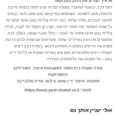
אז איך יוצרים את הלוק המבוקש?
לפני הכל, ובעונת המעבר, מומלץ למרוח קרם לחות בכמות נדיבה
ולהמתין מעט לספיגה. השתמשו במייק-אפ בגוון מעט חיוור כבסיס
לאיפור העיניים, ופדרו קלות. כעת הניחו צלליות בגוון שחור פחם על
כל שטח העפעף. את האזור החיצוני, שבין קו הקפל ועד לגבה, הניחו
צללית בגוון אדום פסטל עד לגבה – כולל הגבה עצמה. בשלב הבא
ממסגרים את העין באייליינר שחור, ומסיימים עם שפיץ לכיוון הרכות.
משחו את הריסים במסקרה והמתינו ליבוש. בעזרת דבק ריסים
הצמידו ריסים מלאכותיים, ואם אתן בשיחה עסקית או בליינד-דייט
בזום – אל תשכחו את הליפסטיק הוורדרד.
מורה ומנהל בית הספר למקצועות איפור, הסטיילינג
והתסרוקות
תמונות: איפור ירין שחף, צילום: מריה סלובייבה
לאתר: https://www.yarin-shahaf.co.il/
אולי יעניין אותך גם