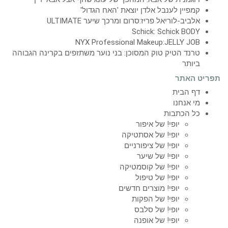
קמפיין לענבל אלדן יוצאת 'האח הגדול'
אלביב-לוריאל פריז:סרום ומרכך שיער ULTIMATE
Schick: Schick BODY
NYX Professional Makeup:JELLY JOB
טרנד הטיק טוק המסוכן: בני נוער משתזפים בקרינה הגבוהה
ביותר
תפריט האתר
דף הבית
מי אנחנו
כל הכתבות
יופי! של איפור
יופי! של אסתטיקה
יופי! של ציפורניים
יופי! של שיער
יופי! של קוסמטיקה
יופי! של טיפול
יופי! מוצרים חדשים
יופי! של הפקות
יופי! של סלבס
יופי! של אופנה