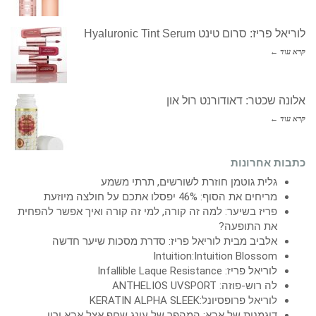
לוריאל פריז: סרום טינט Hyaluronic Tint Serum
קרא עוד ←
אלונה שכטר: דאודורנט רול און
קרא עוד ←
כתבות אחרונות
גלית גוטמן חוזרת לשורשים, תרתי משמע
מריחים את הסוף: 46% יפסלו אתכם על חולצה מיוזעת
פריז בשיער: למה זה קורה, למי זה קורה ואיך אפשר להפחית
את התופעה?
אלביב מבית לוריאל פריז: סדרת מסכות שיער חדשה
Intuition:Intuition Blossom
לוריאל פריז: Infallible Laque Resistance
לה רוש-פוזה: ANTHELIOS UVSPORT
לוריאל פרופסיונל:KERATIN ALPHA SLEEK
דוגמנית של אבא: המהפך של עונג שחף אצל אבא ירין