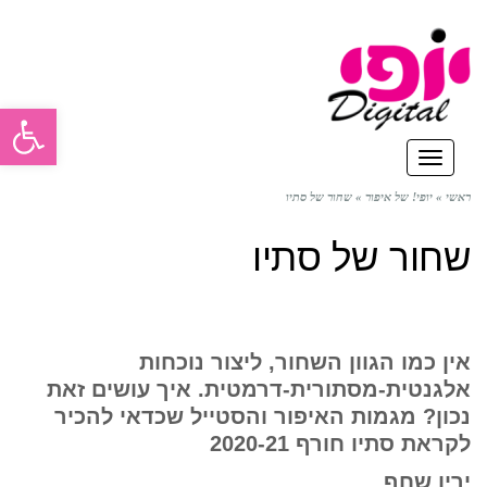
פתח סרגל
תפריט
ראשי
»
יופי! של איפור
»
שחור של סתיו
שחור של סתיו
אין כמו הגוון השחור, ליצור נוכחות
אלגנטית-מסתורית-דרמטית. איך עושים זאת
נכון? מגמות האיפור והסטייל שכדאי להכיר
לקראת סתיו חורף 2020-21
ירין שחף