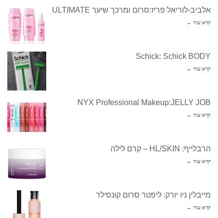
אלביב-לוריאל פריז:סרום ומרכך שיער ULTIMATE
קרא עוד ←
Schick: Schick BODY
קרא עוד ←
NYX Professional Makeup:JELLY JOB
קרא עוד ←
הרבלייף: HL/SKIN – קרם לילה
קרא עוד ←
מייבלין ניו יורק: ליפטר סרום קונסילר
קרא עוד ←