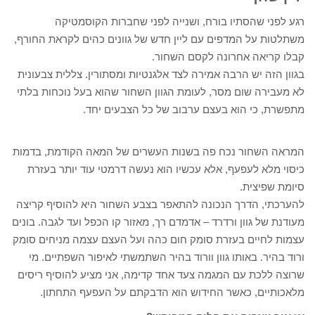
רגע לפני שהסתיו בורח, ושנייה לפני שחברות הקוסמטיקה
משתלטות על המדפים עם ליין חדש של גוונים כהים לקראת החורף,
קבלו קריאה אחרונה לקסם השחור.
בגוון הזה יש הרבה אמירה לצד אלגנטיות ומסתורין. צללית צבעונית
לא מעבירה שום מסר, לעומת הגוון השחור שהוא בעל נוכחות בלתי
מתפשרת, כי הוא בעצם ערבוב של כל הצבעים יחד.
המראה השחור נכח פה בשנות העשרים של המאה הקודמת, בדמות
כיסוי מלא לעפעף, אלא עכשיו הוא נעשה דרמטי עוד יותר בעזרת
סיומת שפיצית.
להערכתי, הדרך הנכונה להתאפר בצבע השחור היא להוסיף קריצה
מעודנת של גוון ורדרד – אדמדם רך, מאזור קו הכפל ועד לגבה. בונים
עצמות לחיים בעזרת סומק חום כהה ועל העצם עצמה מניחים סומק
ורוד בהיר. באותו גוון וורוד בהיר השתמשתי לאיפור השפתיים. מי
שרוצה ללכת עם המגמה צעד אחד קדימה, אני מציע להוסיף ריסים
מלאכותיים, כאשר החידוש הוא הדבקתם על העפעף התחתון.