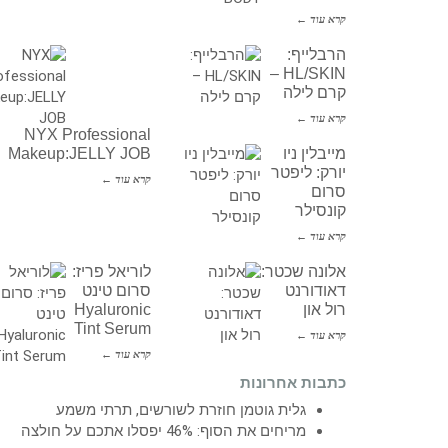
קרא עוד ←
הרבלייף:
HL/SKIN –
קרם לילה
קרא עוד ←
NYX Professional
מייבלין ניו
Makeup:JELLY JOB
יורק: ליפטר
קרא עוד ←
סרום
קונסילר
קרא עוד ←
אלונה שכטר:
לוריאל פריז:
דאודורנט
סרום טינט
רול און
Hyaluronic
Tint Serum
קרא עוד ←
קרא עוד ←
כתבות אחרונות
גלית גוטמן חוזרת לשורשים, תרתי משמע
מריחים את הסוף: 46% יפסלו אתכם על חולצה