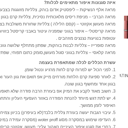
איזה סגנונות איפור מתאימים לכלות?
מראה אלף הנשיקות – ליפסטיק אדום בוהק, צלליות מזוגגות בצבע
מראה הברבי – מניפת ריסים מלאכותית נסיכית, צלליות קרם בגוון טו
מראה מעושן אקזוטי – (קסם הלילה ) צלליות שחורות משולבות בצהוב 
מראה קריסטלי – איפור בגווני שמפניה עיטור באבני קריסטל בזוויו
עטופות בנגיעות נצנצים מוזהבים .
מראה סופרייז – צלליות לבנות בוהקות, שפתון מתחלף שלושה גווני
מראה קלאסי – צלליות בגווני סגול מעושן,סומק כתום תפוחי, שפתי
עשרת הכללים לכלה שמתאפרת בעצמה
1. לפני הכול יש למרוח קרם לחות מרגיע ונטול שומן.
2. לאחר ספיגת קרם הלחות מורחים מייק אפ תואם את גוון העור 
בגוון אחד ומחשוף בגוון שונה.
3. חשוב מאוד לקבע את המיק אפ בעזרת הרבה פודרה שלא תאפשר לזעה להמיס את האיפור
4. יש לתת דגש מיוחד להנחת הפודרה באזור העפעף העליון והתחת
האיפור לזמן ממושך.
5. עיבוי הגבות יעשה בעזרת צללית בלבד(לא בעיפרון) בכיוון צמיחת השיער,כך יווצר מראה טבעי יותר
6. העדיפו שימוש במסקרה מסוג woter proff (מסקרה עמידה במים)זו לא תמרח כשהעין תדמע
7. בחרי את סגנון איפור העיניים האהוב עליך: מעושן, אקזוטי,קריסטלי וכו.מומלץ לשלב צלליות מבריקות