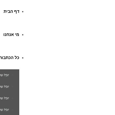
דף הבית
מי אנחנו
כל הכתבות
יופי! ש
יופי! 
יופי! ש
יופי! ש