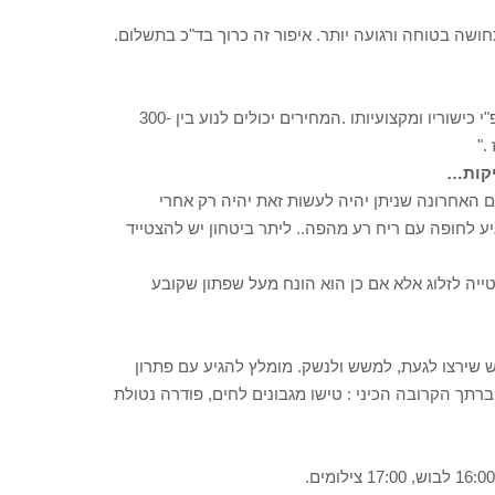
חושה בטוחה ורגועה יותר. איפור זה כרוך בד"כ בתשלום.
אין מחירון אחיד לאיפור כלה. כל מאפר נוקב במחיר כראות עיניו עפ"י כישוריו ומקצועיותו .המחירים יכולים לנוע בין 300-
יקות…
ם האחרונה שניתן יהיה לעשות זאת יהיה רק אחרי
יע לחופה עם ריח רע מהפה.. ליתר ביטחון יש להצטייד
ייה לזלוג אלא אם כן הוא הונח מעל שפתון שקובע
שילמת לכל העולם כדי להראות מיליון דולר, יש עוד 500 איש שירצו לגעת, למשש ולנשק. מומלץ להגיע עם פתרון
תך הקרובה הכיני : טישו מגבונים לחים, פודרה נטולת