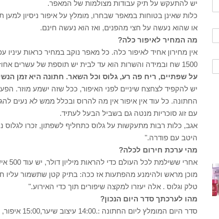
יש להתעקש על תיק עבודות מצולמות של המאפר.
כלות שאינן בטוחות במאפר שבחרו, מומלץ על איפור ניסיון למען ת
או שהוא נעשה על חצי מהפנים, ואז הוא נעשה חינם.
מה המחיר לאיפור כלה?
1500 שח ובמידה והשרות הוא עד לבית יש תוספת של עשרים אחוז ."
על שפתיים, ריח פה רע, גלוס וכל השאר. חתונה היא זמן הנש
יש להקפיד לצחצח שיניים לפני האיפור, ככל שזה ישמע מוזר. הפע
החתונה. כל עוד אין איפור אין מה להרוס ובכלל ממש לא נעים להג
עם זוג סוכריות מנטה גם בשביל הבעל לעתיד.
אגב, כלות רבות מתעקשות על גלוס כתחליף לשפתון, זכרו לגלוס נט
היטב עם פודרה."
מהי ערכת חירום לכלה?
אחרי ש
מוכן מראש ולהימנע מהפתעות אז ככה: בתיק קטן שתשמור עליו חבר
טלק וגלוס . אלה יעזרו למקצה שיפורים תוך כדי האירוע."
מהו לערכתך סדר היום הנכון?
סדר היום המומלץ ליום החתונה :.14:00 עיצוב שיער,15:00 איפור, 16:00 לבוש, 17:00 צילומים.