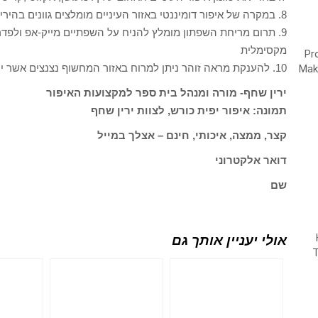
8. במקרה של איפור דומיננטי באזור העיניים מומלצים גוונים בהירים לשפתיים.
9. תרום מריחת השפתון מומלץ להניח על השפתיים מייק-אפ ולפדר 
מקסימלית
10. להענקת מראה זוהר ניתן למרוח באזור המחשוף נצנצים אשר יחזירו נגיעות אור במגע עם התאורה
ירין שחף- מורה ומנהל בית ספר למקצועות האיפור
תמונה: איפור יפית כורש, לצוות ירין שחף
קצר, ממצה, איכותי, חינם – אצלך במייל
דואר אלקטרוני
שם
אולי יעניין אותך גם