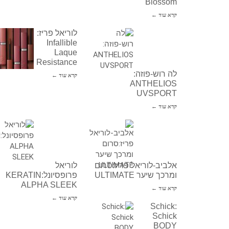
Blossom
קרא עוד ←
לוריאל פריז:
Infallible
Laque
Resistance
לה רוש-פוזה:
קרא עוד ←
ANTHELIOS
UVSPORT
קרא עוד ←
אלביב-לוריאל פריז:סרום
לוריאל
ומרכך שיער ULTIMATE
פרופסיונל:KERATIN
ALPHA SLEEK
קרא עוד ←
קרא עוד ←
Schick:
Schick
BODY