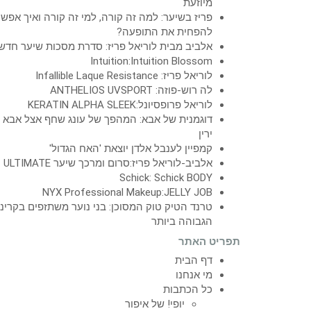
מיוזעת
פריז בשיער: למה זה קורה, למי זה קורה ואיך אפש
להפחית את התופעה?
אלביב מבית לוריאל פריז: סדרת מסכות שיער חדש
Intuition:Intuition Blossom
לוריאל פריז: Infallible Laque Resistance
לה רוש-פוזה: ANTHELIOS UVSPORT
לוריאל פרופסיונל:KERATIN ALPHA SLEEK
דוגמנית של אבא: המהפך של עונג שחף אצל אבא
ירין
קמפיין לענבל אלדן יוצאת 'האח הגדול'
אלביב-לוריאל פריז:סרום ומרכך שיער ULTIMATE
Schick: Schick BODY
NYX Professional Makeup:JELLY JOB
טרנד הטיק טוק המסוכן: בני נוער משתזפים בקרינ
הגבוהה ביותר
תפריט האתר
דף הבית
מי אנחנו
כל הכתבות
יופי! של איפור