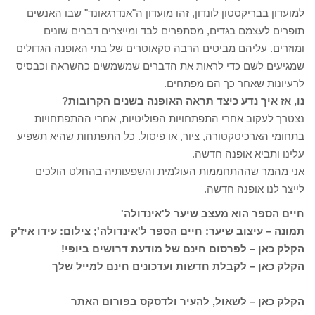
למועדון בבריקסטון לונדון, זהו מועדון ה"אנדרגאונד" שבו האנשים
תופרים לעצמם בגדים, מסתפרים לבד ומייצרים דברים שונים
ומוזרים. עליהם מביטים הרבה סקאוטרים של בתי האופנה הגדולים
שמגיעים לשם כדי לראות את הדברים שמשמשים כהשראה וכבסיס
לרעיונות שאחר כך הם מפתחים.
נו, אז איך נדע כיצד תראה האופנה בשנים הקרובות?
נצטרך לעקוב אחרי התפתחויות הפוליטיות, אחרי ההתפתחויות
בתחומי הארכיטקטורה, ציור, או פיסול. כל התפתחות שהיא תשפיע
עלינו ותביא אופנה חדשה.
אני מהמר שההתחממות העולמית והשפעותיה בהחלט הולכים
לייצר לנו אופנה חדשה.
חיים הספר הוא מעצב שיער ל'אינדולה'
תמונה – עיצוב שיער: חיים הספר ל'אינדולה'; צילום: עידו איז'ק
הקלק כאן – לפרסום חינם של מודעת דרושים ביופי!
הקלק כאן – לקבלת חדשות ועדכונים חינם למייל שלך
הקלק כאן – לשאול, להעיר ולדסקס בפורום האתר