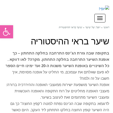
תפריט
פתח סרגל
ראשי
»
יופי! של שיער
»
שיער בראי ההיסטוריה
שיער בראי ההיסטוריה
בתקופה שבה גזרת הג'ינס התרחבה בחלקה התחתון – כך
אופנת השיער התרחבה בחלקה התחתון. מקרה? לאו דווקא .
כל השינויים באופנת השיער משנות ה-20 ועד ימינו
חיים הספר
לא פעם שאלתם את עצמכם, מי החליט על אופנה מסוימת, איך
חשבו על זה ולמה?
אופנת השיער מושפעת ישירות ממעצבי האופנה וההיררכיה ברורה:
מעצבי האופנה מחליטים על רוח התקופה והאופנה העכשווית
ומעצבי השיער מתרגמים זאת לעיצוב בשיער.
לדוגמא: בתקופה שבה הג'ינס נפתח למטה ו"קפץ החוצה" כך גם
היה השיער קופץ החוצה בחלקו התחתון ליד העקב. היום כאשר