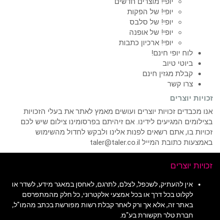
יופי! מוצרים חדשים
יופי! של הפקות
יופי! של סלבס
יופי! של אופנה
יופי! ארכיון כתבות
לוח יופי חינם!
ביוטי טיוב
קבלת מגזין חינם
צרו קשר
זכויות יוצרים
אנו מכבדים זכויות יוצרים ועושים מאמץ לאתר את בעלי הזכויות
בצילומים המגיעים לידינו. אם זיהיתם בפרסומינו צילום שיש לכם
זכויות בו, אתם רשאים לפנות אלינו ולבקש לחדול מהשימוש
באמצעות כתובת המייל taler@taler.co.il
זכויות יוצרים
אין להעתיק, לשכפל, לצלם, לתרגם, לאחסן במאגר מידע, לשדר או
לקלוט בכל דרך או בכל אמצעי אלקטרוני, כל חלק מהמתפרסם
באתר זה, אלא אך ורק לאחר קבלת רשות מפורשת בכתב מהמו"ל,
חברת טלר תקשורת בע"מ.