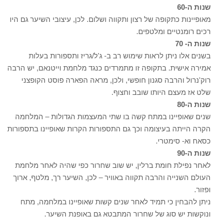
שנות ה-60
מאופיינות כתקופה של רצון ותקווה ושלום. לכן, עיצובי השיער גם היו
רכים רומנטיים ומלטפים.
שנות ה- 70
בשנים אלו ניתן לראות שימוש רב ב- ג'ל/גריז ותספורות בעלות
אמירה אישית. בתקופה זו מתמרדים כנגד מלחמת וייטנאם, יש הרבה
רוק'נרול והרבה סגנון חופשי, ולכן, מראה הפארה פוסט הקופצני
שלט אז מעצם היותו שובב וחצוף.
שנות ה-80
שנים שאופיינו במתח קשה בו שתי המעצמות הגדולות – המלחמה
הקרה הייתה בעיצומה וכך גם התספורות הקרות שאופיינו בתספורות
כסאח וא- סימטרי.
שנות ה-90
לאחר נפילת חומת ברלין, יש שוב שחרור כפי שהיה לאחר מלחמת
העולם השנייה והרבה תקווה באוויר – לכן, השיער רך, מלטף, ארוך
ופזור.
ניתן להבחין כי תמיד לאחר שנים קשות שאופיינו במלחמה, מתח
ונוקשות יש סוג של שחרור המתבטא גם באופנת השיער.