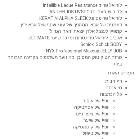
לוריאל פריז: Infallible Laque Resistance
לה רוש-פוזה: ANTHELIOS UVSPORT
לוריאל פרופסיונל:KERATIN ALPHA SLEEK
דוגמנית של אבא: המהפך של עונג שחף אצל אבא ירין
קמפיין לענבל אלדן יוצאת 'האח הגדול'
אלביב-לוריאל פריז:סרום ומרכך שיער ULTIMATE
Schick: Schick BODY
NYX Professional Makeup:JELLY JOB
טרנד הטיק טוק המסוכן: בני נוער משתזפים בקרינה הגבוהה
ביותר
תפריט האתר
דף הבית
מי אנחנו
כל הכתבות
יופי! של איפור
יופי! של אסתטיקה
יופי! של ציפורניים
יופי! של שיער
יופי! של קוסמטיקה
יופי! של טיפול