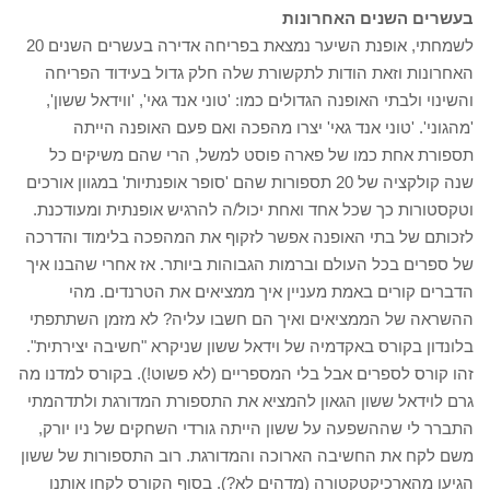
בעשרים השנים האחרונות
לשמחתי, אופנת השיער נמצאת בפריחה אדירה בעשרים השנים 20
האחרונות וזאת הודות לתקשורת שלה חלק גדול בעידוד הפריחה
והשינוי ולבתי האופנה הגדולים כמו: 'טוני אנד גאי', 'ווידאל ששון',
'מהגוני'. 'טוני אנד גאי' יצרו מהפכה ואם פעם האופנה הייתה
תספורת אחת כמו של פארה פוסט למשל, הרי שהם משיקים כל
שנה קולקציה של 20 תספורות שהם 'סופר אופנתיות' במגוון אורכים
וטקסטורות כך שכל אחד ואחת יכול/ה להרגיש אופנתית ומעודכנת.
לזכותם של בתי האופנה אפשר לזקוף את המהפכה בלימוד והדרכה
של ספרים בכל העולם וברמות הגבוהות ביותר. אז אחרי שהבנו איך
הדברים קורים באמת מעניין איך ממציאים את הטרנדים. מהי
ההשראה של הממציאים ואיך הם חשבו עליה? לא מזמן השתתפתי
בלונדון בקורס באקדמיה של וידאל ששון שניקרא "חשיבה יצירתית".
זהו קורס לספרים אבל בלי המספריים (לא פשוט!). בקורס למדנו מה
גרם לוידאל ששון הגאון להמציא את התספורת המדורגת ולתדהמתי
התברר לי שההשפעה על ששון הייתה גורדי השחקים של ניו יורק,
משם לקח את החשיבה הארוכה והמדורגת. רוב התספורות של ששון
הגיעו מהארכיקטקטורה (מדהים לא?). בסוף הקורס לקחו אותנו