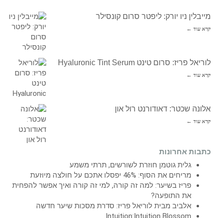
מייבלין ניו יורק: ליפטר סרום קונסילר
קרא עוד ←
לוריאל פריז: סרום טינט Hyaluronic Tint Serum
קרא עוד ←
אלונה שכטר: דאודורנט רול און
קרא עוד ←
כתבות אחרונות
גלית גוטמן חוזרת לשורשים, תרתי משמע
מריחים את הסוף: 46% יפסלו אתכם על חולצה מיוזעת
פריז בשיער: למה זה קורה, למי זה קורה ואיך אפשר להפחית
את התופעה?
אלביב מבית לוריאל פריז: סדרת מסכות שיער חדשה
Intuition:Intuition Blossom