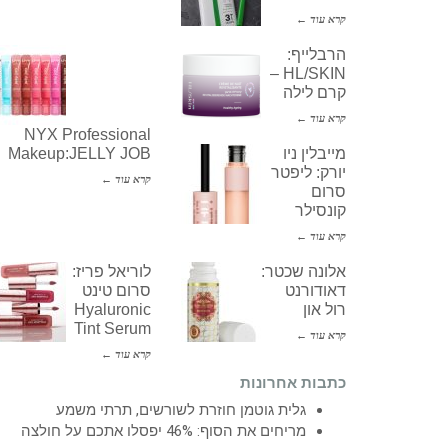
קרא עוד ←
הרבלייף:
HL/SKIN –
קרם לילה
קרא עוד ←
NYX Professional
מייבלין ניו
Makeup:JELLY JOB
יורק: ליפטר
קרא עוד ←
סרום
קונסילר
קרא עוד ←
אלונה שכטר:
לוריאל פריז:
דאודורנט
סרום טינט
רול און
Hyaluronic
Tint Serum
קרא עוד ←
קרא עוד ←
כתבות אחרונות
גלית גוטמן חוזרת לשורשים, תרתי משמע
מריחים את הסוף: 46% יפסלו אתכם על חולצה