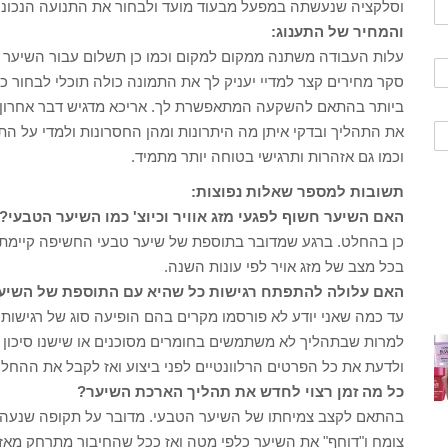
וסלקציה שנעשתה במפעל מבעוד מועד ולבחור את התנועה הנכונה
והמחיר של התענוג:
עלות העבודה משתנה ממקום למקום וכמו כן תשלום עבור השיער י
סקר מחירים קצר למדיי יעניק לך את התמונה כולה תוכלי לבחור כ
ביותר בהתאם להשקעה המתאפשרת לך. אריכא מדגיש דבר אחרון ל
את התהליך ובדקי איתן מה היתרונות ומהן החסרונות ולמדי על התה
וכמו גם אזהרות ותרגישי בטוחה יותר מתמיד.
תשובות למספר שאלות נפוצות:
האם השיער חשוף לפגעי מזג אוויר וכיוצ' כמו השיער הטבעי?
כן בהחלט. ברגע שמדובר בתוספת של שיער טבעי החשיפה קיימת ל
בכל מצב של מזג אויר לפי עונות השנה.
ה
אם עלולה להתפתח רגישות כל שהיא עם התוספת של השיע
עד כמה שאני יודע לא פורסמו מקרים בהם הופיעה סוג של רגישות 
למרות שבתהליך לא משתמשים בחומרים מסוכנים או שישנו סיכון 
ולדעת את כל הפרטים הרלוונטיים לפני ביצוע ואז לקבל את ההחלט
כל מה זמן רצוי לחדש את תהליך הארכת השיער?
בהתאם לקצב צמיחתו של השיער הטבעי. מדובר על תקופה שנעה
צומח ו"דוחף" את השיער כלפי מטה ואז ככל שהחיבור מתרחק מאז