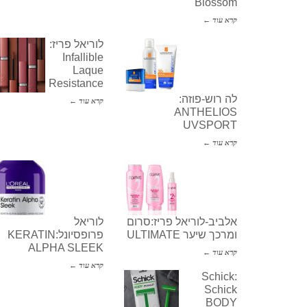
Blossom
קרא עוד ←
לוריאל פריז:
Infallible
Laque
Resistance
לה רוש-פוזה:
קרא עוד ←
ANTHELIOS
UVSPORT
קרא עוד ←
אלביב-לוריאל פריז:סרום
לוריאל
ומרכך שיער ULTIMATE
פרופסיונל:KERATIN
ALPHA SLEEK
קרא עוד ←
קרא עוד ←
Schick:
Schick
BODY