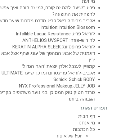
מיוזעת
פריז בשיער: למה זה קורה, למי זה קורה ואיך אפש
להפחית את התופעה?
אלביב מבית לוריאל פריז: סדרת מסכות שיער חדש
Intuition:Intuition Blossom
לוריאל פריז: Infallible Laque Resistance
לה רוש-פוזה: ANTHELIOS UVSPORT
לוריאל פרופסיונל:KERATIN ALPHA SLEEK
דוגמנית של אבא: המהפך של עונג שחף אצל אבא
ירין
קמפיין לענבל אלדן יוצאת 'האח הגדול'
אלביב-לוריאל פריז:סרום ומרכך שיער ULTIMATE
Schick: Schick BODY
NYX Professional Makeup:JELLY JOB
טרנד הטיק טוק המסוכן: בני נוער משתזפים בקרינ
הגבוהה ביותר
תפריט האתר
דף הבית
מי אנחנו
כל הכתבות
יופי! של איפור