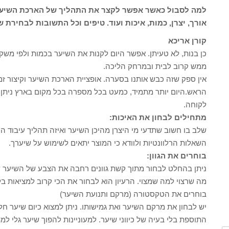
למה לסבול כאשר אפשר לקצר את התהליך של הארכת השיער 
אורך, יצרן, כמות, איכות ועוד. טיפים וכל התשובות לבחירת ש
קורן אריכא
כן בנות, לא טעיתן. אפשר היום לקנות את השיער בכמות ולפי מש
ממש קרוב לבית ובמרחק הליכה.
אין ספק שזה כבש אותנו בסערה. אופציית הארכת השיער וקיצור ז
הראש.היום יותר מתמיד, כמעט בכל מספרה בכל מקום בארץ ניתן 
לקוחה.
מתחילים לבחון את האיכות:
שלב בו חשוב שתדעי מי היצרן מהיכן השיער ואיזה תהליך עיבוד ה
השאלות הרלוונטיות ולוודא כי המוצר יתאים לשימוש על שיערך.
בוחרים את הגוון:
ניתן בהחלט לבחור מתוך קשת גוונים רחבה את הצבע של השיער ש
מה שרצוי למה שמצוי. הרעיון הוא לבחור את הכי קרוב למציאות ב
בוחרים את הטקסטורה (מרקם ותנועת השיער)
יש לבחון את מרקם השיער ואת גמישותו. ניתן למצוא כיום שיער ח
התוספת בלי בעיה של כיווני שיער. למעוניינות להפוך שיער גלי ל