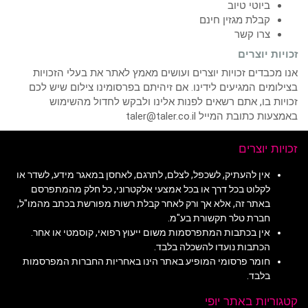
ביוטי טיוב
קבלת מגזין חינם
צרו קשר
זכויות יוצרים
אנו מכבדים זכויות יוצרים ועושים מאמץ לאתר את בעלי הזכויות
בצילומים המגיעים לידינו. אם זיהיתם בפרסומינו צילום שיש לכם
זכויות בו, אתם רשאים לפנות אלינו ולבקש לחדול מהשימוש
באמצעות כתובת המייל taler@taler.co.il
זכויות יוצרים
אין להעתיק, לשכפל, לצלם, לתרגם, לאחסן במאגר מידע, לשדר או
לקלוט בכל דרך או בכל אמצעי אלקטרוני, כל חלק מהמתפרסם
באתר זה, אלא אך ורק לאחר קבלת רשות מפורשת בכתב מהמו"ל,
חברת טלר תקשורת בע"מ.
אין בכתבות המתפרסמות משום ייעוץ רפואי, קוסמטי או אחר.
הכתבות נועדו להשכלה בלבד.
חומר פרסומי המופיע באתר הינו באחריות החברות המפרסמות
בלבד.
קטגוריות באתר יופי