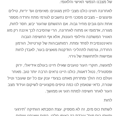
של מצבנו הנפשי האישי והלאומי.
לאחרונה חווינו כולנו מצבי לחץ מגוונים: מאיומים ועד יריות, טילים
ופיצוצים – מצבים מסכני חיים נחשבים לגורמי מתח וחרדה מספר
אחת והם גובים מחיר גבוה. אם הרגשתם שהעור יבש, חסר לחות,
מגורה, אדמומי או מתוח לאחרונה, הרי שהסיבה לכך איננה רק מזג
האוויר המשתנה וחילופי העונות, אלא אף החשיפה הגבוה
והאינטנסיבית לפחד ומתח. רמותגבוהות של קורטיזול, הורמון
החרדה, גורמות לתהליכי הזדקנות מואצים בעור, לאבדן לחות
וגמישות ולתחושות של גירוי.
למעשה, חוקרי העור טוענים שאילו חיינו בעולם אידיאלי, ירוק
ופסטורלי, נטול דאגות, כולנו היינו נראים הרבה יותר טוב. מאחר
ועולם כזה הולך ומתרחק מאתנו בצעדי ענק עם כל יום שעובר וטיל
שנורה, כדאי שנאמץ לנו כמה טיפים מקצועיים לשיקום ועידוד מצב
העור לאחר חשיפה למתח רגעי או ממושך.
לחות
לשתות כוס מים, זה לא מספיק. עצת הסבתא הוותיקה "תירגעי
ותשתי כוס מים" עובדת רק באופן חלקי. המים שאנחנו שותים