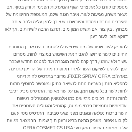
מספקים קודם כל את צרכי הגוף והמערכות הפנימיות ורק בסוף, אם
נשאר משהו, מגיעות לעור. איבר הגנה שלנו, המעטפת החיצונית של
האיברים נותרת נפסדת ומיובשת ויש צורך להגן עליה ולחח אותה
מבחוץ . בקיצור, אם תשתו המון מים, תרוצו הרבה לשירותים, אך לאו
דווקא תזכו לעור רענן.
להעניק לעור שפע של מים שיסייעו לו להתמודד עם אבדן החומרים
החיוניים לעור פירושו להגביר את השימוש במוצרי לחות, מסרום
עשיר ולא שומני, דרך קרם לחות מוגברת ועד לפטנט החדש שכבר
הפך ללהיט לשיקום העור לאחר תקופת המתח של הוריקן קתרינה
בארה"ב: FIXER SPRAY OFRA. מדובר בתרסיס לחות ריחני
להפליא הנתון באריזה נוחה לנשיאה בתיק ומאפשר להוסיף התזת
לחות לעור בכל מקום וזמן, גם על עור מאופר. התרסיס מכיל רכיבי
לחות והזנה, רכיבים מרגיעים כמו אלנטואין המנטרלים רגישות
ואדמומיות ותמציות פרחי מימוזה, קמומיל ומגנוליה העוטפים את
העור ברכות נפלאה ומגנים מפני פגעי סביבה. התרסיס מסייע גם
לקיבוע איפור ומעניק מראה בריא ורענן תוך שניות. ההמצאה מגיעה
אלינו ממותג האיפור המקצועי OFRA COSMETICS USA.