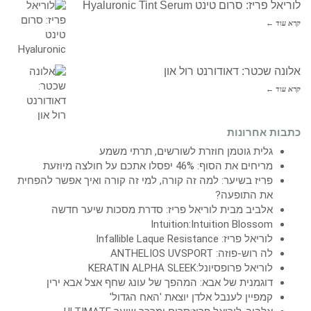
לוריאל פריז: סרום טינט Hyaluronic Tint Serum
קרא עוד ←
אלונה שכטר: דאודורנט רול און
קרא עוד ←
כתבות אחרונות
גלית גוטמן חוזרת לשורשים, תרתי משמע
מריחים את הסוף: 46% יפסלו אתכם על חולצה מיוזעת
פריז בשיער: למה זה קורה, למי זה קורה ואיך אפשר להפחית
את התופעה?
אלביב מבית לוריאל פריז: סדרת מסכות שיער חדשה
Intuition:Intuition Blossom
לוריאל פריז: Infallible Laque Resistance
לה רוש-פוזה: ANTHELIOS UVSPORT
לוריאל פרופסיונל:KERATIN ALPHA SLEEK
דוגמנית של אבא: המהפך של עונג שחף אצל אבא ירין
קמפיין לענבל אלדן יוצאת 'האח הגדול'