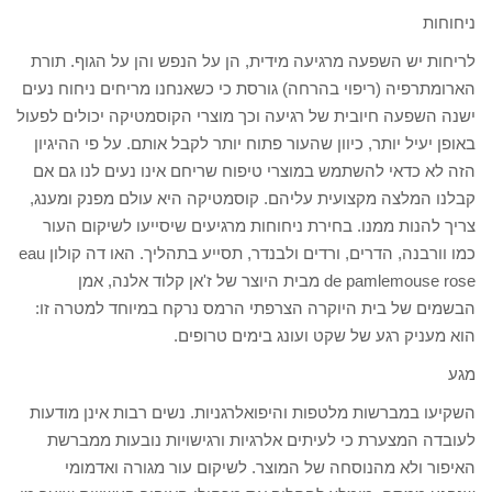
ניחוחות
לריחות יש השפעה מרגיעה מידית, הן על הנפש והן על הגוף. תורת
הארומתרפיה (ריפוי בהרחה) גורסת כי כשאנחנו מריחים ניחוח נעים
ישנה השפעה חיובית של רגיעה וכך מוצרי הקוסמטיקה יכולים לפעול
באופן יעיל יותר, כיוון שהעור פתוח יותר לקבל אותם. על פי ההיגיון
הזה לא כדאי להשתמש במוצרי טיפוח שריחם אינו נעים לנו גם אם
קבלנו המלצה מקצועית עליהם. קוסמטיקה היא עולם מפנק ומענג,
צריך להנות ממנו. בחירת ניחוחות מרגיעים שיסייעו לשיקום העור
כמו וורבנה, הדרים, ורדים ולבנדר, תסייע בתהליך. האו דה קולון eau
de pamlemouse rose מבית היוצר של ז'אן קלוד אלנה, אמן
הבשמים של בית היוקרה הצרפתי הרמס נרקח במיוחד למטרה זו:
הוא מעניק רגע של שקט ועונג בימים טרופים.
מגע
השקיעו במברשות מלטפות והיפואלרגניות. נשים רבות אינן מודעות
לעובדה המצערת כי לעיתים אלרגיות ורגישויות נובעות ממברשת
האיפור ולא מהנוסחה של המוצר. לשיקום עור מגורה ואדמומי