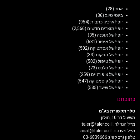
אחר
(28)
ביוטי טיוב
(36)
יופי! ארכיון כתבות
(954)
יופי! מוצרים חדשים
(2,566)
יופי! של אופנה
(35)
יופי! של איפור
(631)
יופי! של אסתטיקה
(502)
יופי! של הפקות
(33)
יופי! של טיפול
(502)
יופי! של סלבס
(73)
יופי! של ציפורניים
(259)
יופי! של קוסמטיקה
(547)
יופי! של שיער
(535)
כתובתנו
טלר תקשורת בע"מ
משעול דר 10, חולון
מייל הנהלה: taler@taler.co.il
מייל מערכת: anat@taler.co.il
טלפון (רב קווי): 03-6839666