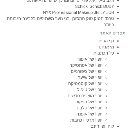
אלביב-לוריאל פריז:סרום ומרכך שיער ULTIMATE
Schick: Schick BODY
NYX Professional Makeup:JELLY JOB
טרנד הטיק טוק המסוכן: בני נוער משתזפים בקרינה הגבוהה
ביותר
תפריט האתר
דף הבית
מי אנחנו
כל הכתבות
יופי! של איפור
יופי! של אסתטיקה
יופי! של ציפורניים
יופי! של שיער
יופי! של קוסמטיקה
יופי! של טיפול
יופי! מוצרים חדשים
יופי! של הפקות
יופי! של סלבס
יופי! של אופנה
יופי! ארכיון כתבות
לוח יופי חינם!