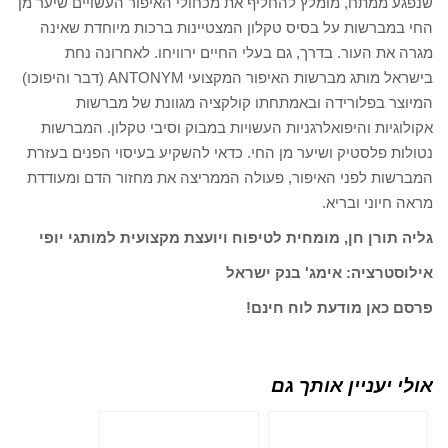
שנפגע ממתח, מומלץ להחליף את מכחולי האיפור העשויים שיער מן
החי במברשות על בסיס טקלון המצטיינות ברכות מיוחדת שאינה
מגרה את העור. בדרך, גם בעלי החיים ירוויחו. לאחרונה נחת
בישראל מותג מברשות האיפור המקצועי ANTONYM (דבר והיפוכו)
המיוצר בפלורידה ובאמתחתו קולקציה מגוונת של מברשות
אקולוגיות והיפואלרגניות העשויות במבוק וסיבי טקלון. המברשות
נטולות פלסטיק ושיער מן החי. כדאי להשקיע בעיסוי הפנים בעזרת
המברשות לפני האיפור, פעולה הממריצה את מחזור הדם ומעודדת
מראה חיוני ובריא.
גליה תורן חן, מומחית לטיפוח ויועצת מקצועית למותגי יופי
אילוסטרציה: אימג' בנק ישראל
פרסם כאן מודעת לוח חינם!
אולי יעניין אותך גם