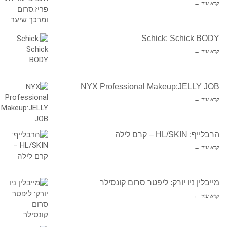
קרא עוד ←
Schick: Schick BODY
קרא עוד ←
NYX Professional Makeup:JELLY JOB
קרא עוד ←
הרבלייף: HL/SKIN – קרם לילה
קרא עוד ←
מייבלין ניו יורק: ליפטר סרום קונסילר
קרא עוד ←