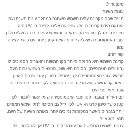
סינון גדול.
עונות השנה
הזוית שבה מקרינה עלינו השמש משתנה במהלך עונות השנה ועם
זאת גם מידת קרינת ה- UV שמגיעה אלינו. קרינת ה- UV היא
מירבית במהלך חודשי הקיץ מאחר והשמש עומדת גבוה מעלינו ולכן
עובי האטמוספירה שעליה לחדור הוא הקטן ביותר עם כושר עצירה
נמוך.
קווי רוחב
קרינת השמש היא החזקה ביותר בקו המשוה והאזורים הסמוכים לו
(האזורים הטרופיים). הסיבה היא שוב, המצאות השמש גבוה מעל
הראש ועובי האטמוספירה קטן יחסית. כמו כן עובי שכבת האוזון
באזור קו המשוה הוא הדק ביותר בהשוואה לקווי רוחב גבוהים יותר.
גובה מעל פני הים
עם העליה בגובה, קטן עובי האטמוספירה שעל האור לעבור ולכן
קטן כושר סינון קרני ה- UV. לכן, גדל גם הסיכוי לנזקי שמש חמורים
יותר בגבהים מאשר במקומות נמוכים יותר, באותה השעה של היום.
תנאי מזג אויר
עננות בשמים מחלישה את עוצמת קרני ה- UV אך לא לגמרי. לכן,