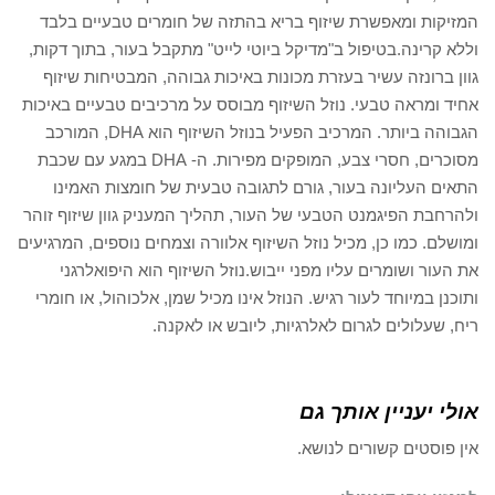
המזיקות ומאפשרת שיזוף בריא בהתזה של חומרים טבעיים בלבד
וללא קרינה.בטיפול ב"מדיקל ביוטי לייט" מתקבל בעור, בתוך דקות,
גוון ברונזה עשיר בעזרת מכונות באיכות גבוהה, המבטיחות שיזוף
אחיד ומראה טבעי. נוזל השיזוף מבוסס על מרכיבים טבעיים באיכות
הגבוהה ביותר. המרכיב הפעיל בנוזל השיזוף הוא DHA, המורכב
מסוכרים, חסרי צבע, המופקים מפירות. ה- DHA במגע עם שכבת
התאים העליונה בעור, גורם לתגובה טבעית של חומצות האמינו
ולהרחבת הפיגמנט הטבעי של העור, תהליך המעניק גוון שיזוף זוהר
ומושלם. כמו כן, מכיל נוזל השיזוף אלוורה וצמחים נוספים, המרגיעים
את העור ושומרים עליו מפני ייבוש.נוזל השיזוף הוא היפואלרגני
ותוכנן במיוחד לעור רגיש. הנוזל אינו מכיל שמן, אלכוהול, או חומרי
ריח, שעלולים לגרום לאלרגיות, ליובש או לאקנה.
אולי יעניין אותך גם
אין פוסטים קשורים לנושא.