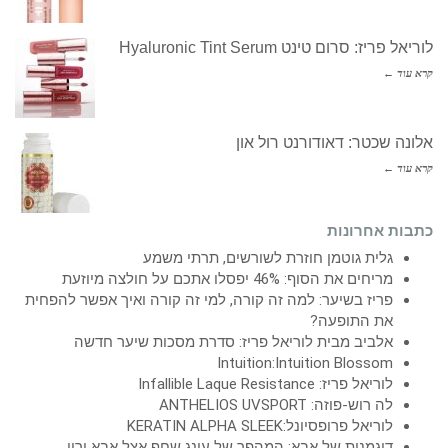
לוריאל פריז: סרום טינט Hyaluronic Tint Serum
קרא עוד ←
אלונה שכטר: דאודורנט רול און
קרא עוד ←
כתבות אחרונות
גלית גוטמן חוזרת לשורשים, תרתי משמע
מריחים את הסוף: 46% יפסלו אתכם על חולצה מיוזעת
פריז בשיער: למה זה קורה, למי זה קורה ואיך אפשר להפחית
את התופעה?
אלביב מבית לוריאל פריז: סדרת מסכות שיער חדשה
Intuition:Intuition Blossom
לוריאל פריז: Infallible Laque Resistance
לה רוש-פוזה: ANTHELIOS UVSPORT
לוריאל פרופסיונל:KERATIN ALPHA SLEEK
דוגמנית של אבא: המהפך של עונג שחף אצל אבא ירין