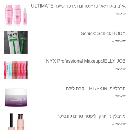
אלביב-לוריאל פריז:סרום ומרכך שיער ULTIMATE
קרא עוד ←
Schick: Schick BODY
קרא עוד ←
NYX Professional Makeup:JELLY JOB
קרא עוד ←
הרבלייף: HL/SKIN – קרם לילה
קרא עוד ←
מייבלין ניו יורק: ליפטר סרום קונסילר
קרא עוד ←