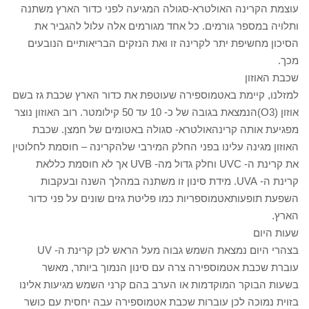
עוצמת הקרינה האולטרא-סגולה המגיעה לפני כדור הארץ משתנה
ותלויה במספר גורמים. כל אחד מגורמים אלה עלול להגביר את
הסיכון מחשיפת יתר לקרינה זו ואת הנזקים הבריאותיים הנובעים
מכך.
שכבת האוזון
למזלנו, קיימת באטמוספירה שעוטפת את כדור הארץ שכבת גז בשם
אוזון (O3)הנמצאת בגובה של כ- 10 עד 50 קילומטר. רוב האוזון נוצר
מפגיעת אותה קרינהאולטרא- סגולה באטומים של חמצן. שכבת
האוזון מגינה עלינו בפני החלק המירבי שלהקרינה – חוסמת לחלוטין
את קרינת ה- UVC וחלק גדול מה- UVB אך לא חוסמת כללאת
קרינת ה- UVA. מידת סינון זו משתנה במהלך השנה ובעקבות
השפעת תופעותאטמוספריות כמו פליטת גזים שונים על פני כדור
הארץ.
שעות היום
בצהרי היום נמצאת השמש גבוה מעל הראש לכן קרינת ה- UV
עוברת שכבת אטמוספירה צרה עם סינון הנמוך ביותר, מאשר
בשעות הבוקר המוקדמות או הערב בהם קרני השמש מגיעות אלינו
בזוית נמוכה לכן עוברות שכבת אטמוספירה עבה יחסית עם כושר