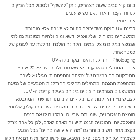
ביום קיץ סביב שעות הצהרים, ניתן "להשרף" ולסבול מכל הנזקים
לטווח הקצר והארוך, גם כשיש עננים.
אור מוחזר
קרינת UV חזקה מאד יכולה להיות לא ישירה אלא מוחזרת
ממשטחים כמו חול, שלג ואפילו דשא ומים ולהיות מסוכנת גם למי
שנמצא במקום מוצל. במים, הקרינה הולכת ונחלשת עד לעומק של
כמטר אחד.
Photoaging – הזדקנות העור מקרינת ה-UV
אנחנו מתחילים להזדקן ברגע שאנחנו נולדים. עד גיל 20 שינויי
ההזדקנות הם במגמה של צמיחה והתפתחות. מגיל 20 לערך
מתהפכת המגמה ומתחילים תהליכי ההזדקנות הטבעיים של נסיגה,
המושפעים מגורמים חיצוניים ביניהם בעיקר קרינת ה- UV.
קצב שינויי ההזדקנות הכרונולוגיים הינו נתון תורשתי, המתבטא
בשינויים ביוכימיים של יצור מרכיבי תשתית העור כמו קולגן, אלסטין,
חומצה היאלורונית, שומן תת עורי וכו' המקנים לו את הנפח
והאלסטיות. התוכנית הגנטית שונה מאדם לאדם, לכן כל אחד מזדקן
בקצב אחר. חשוב ביותר גם "מה הוא עושה בחיים" בכל הנוגע
לשמירה על העור מפני פגעי הטבע. גם עישון סיגריות תורם את חלקו