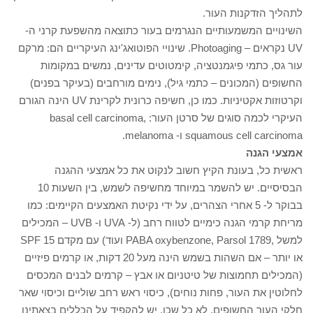
לתהליך הזדקנות העור.
השינויים המשמעותיים הנגרמים בעור כתוצאה מהשפעת קרני ה-
UV נקראים – Photoaging. שינויי הפוטואג'ינג העיקריים הם: מרקם
עור גס, כתמי פיגמנטציה, קימטוטים עדינים, נמשים במקומות
החשופים (המכונים – כתמי גיל), נימים מורחבים (בעיקר בפנים)
וקרטוזות אקטיניות. כמו כן, חשיפה כרונית לקרינת UV הינה הגורם
העיקרי לכמה סוגים של סרטן העור: ,basal cell carcinoma
squamous cell carcinoma ו- melanoma.
אמצעי הגנה
ראשית כל, בעונת הקיץ חשוב לנקוט את כל אמצעי ההגנה
הבסיסיים. יש להשמר במיוחד מחשיפה לשמש, בין השעות 10
בבוקר ל- 5 אחרי הצהרים, על ידי נקיטת האמצעים הקיימים: כמו
מריחת קרמי הגנה כימיים לטווח רחב (ל- UVA ו- UVB – המכילים
למשל ,PABA oxybenzone, Parsol 1789 ועוד) עם מקדם SPF 15
או יותר – אם השהות בשמש הינה מעל 20 דקות, או קרמים פיזיים
(המכילים תחמוצות של טיטניום או אבץ – קרמים לבנים המכסים
לחלוטין את העור, פחות נוחים), כיסוי ראש רחב שוליים וכיסוי שאר
חלקי העור החשופים. לא כל שכן, יש להקפיד על הכללים בצאתינו