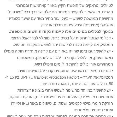
לטיולים וטראקים של חופשת הקיץ באזור קו-המשוה ובמרומי
ההרים. מי שאמור להקפיד במיוחד הם אלה שבדרך כלל "נשרפים"
מחשיפה ממושכת לשמש – בעלי עור בהיר מאד עם שיער בלונדיני
או ג'ינג'י (אמיתיים) וצבע עיניים תכלת או ירוק.
בנוסף לכללים בסיסיים אלו קיימות נקודות חשובות נוספות:
• לכל מי שנוטל תרופות על בסיס כרוני, מומלץ לברר אצל הרופא
המטפל, אם קיימת סכנה לרגישות יתר לשמש בעקבות הטיפול.
• יש להשמר גם בזמן שהייה באזורים עם קרינה מוחזרת חזקה ואפילו
כאשר מעונן, אין לזלזל בקרני ה- UV ויש להתגונן. המשטחים
המחזירים אור יכולים להיות חול, מים ואפילו דשא.
• בגדים המיוצרים מאריגים החוסמים קרני UV מציגים תווית
המציינת את הערך – UPF (Ultraviolet Protection Factor) בין 15 ל-
50. ככל שהערך גבוה יותר, ההגנה טובה יותר.
• יש להשמר במיוחד מחשיפה לשמש אחרי ביצוע פרוצדורות
אסתטיות כמו פילינג, העלמת נימים ופיגמנטציות, הזרקת בוטוקס,
הזרקת חומרי מילוי לקמטים ושפתיים, טיפולים באור (IPL ולייזר)
ואחרי ניתוחים פלאסטים.
• יש למרוח את קרם ההגנה, לפחות 20 דקות טרם החשיפה לשמש,