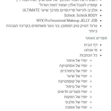
קמפיין לענבל אלדן יוצאת 'האח הגדול'
אלביב-לוריאל פריז:סרום ומרכך שיער ULTIMATE
Schick: Schick BODY
NYX Professional Makeup:JELLY JOB
טרנד הטיק טוק המסוכן: בני נוער משתזפים בקרינה הגבוהה
ביותר
תפריט האתר
דף הבית
מי אנחנו
כל הכתבות
יופי! של איפור
יופי! של אסתטיקה
יופי! של ציפורניים
יופי! של שיער
יופי! של קוסמטיקה
יופי! של טיפול
יופי! מוצרים חדשים
יופי! של הפקות
יופי! של סלבס
יופי! של אופנה