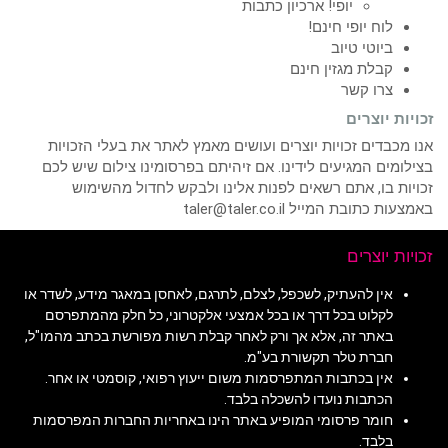
יופי! ארכיון כתבות
לוח יופי חינם!
ביוטי טיוב
קבלת מגזין חינם
צרו קשר
זכויות יוצרים
אנו מכבדים זכויות יוצרים ועושים מאמץ לאתר את בעלי הזכויות
בצילומים המגיעים לידינו. אם זיהיתם בפרסומינו צילום שיש לכם
זכויות בו, אתם רשאים לפנות אלינו ולבקש לחדול מהשימוש
באמצעות כתובת המייל taler@taler.co.il
זכויות יוצרים
אין להעתיק, לשכפל, לצלם, לתרגם, לאחסן במאגר מידע, לשדר או
לקלוט בכל דרך או בכל אמצעי אלקטרוני, כל חלק מהמתפרסם
באתר זה, אלא אך ורק לאחר קבלת רשות מפורשת בכתב מהמו"ל,
חברת טלר תקשורת בע"מ.
אין בכתבות המתפרסמות משום ייעוץ רפואי, קוסמטי או אחר.
הכתבות נועדו להשכלה בלבד.
חומר פרסומי המופיע באתר הינו באחריות החברות המפרסמות
בלבד.