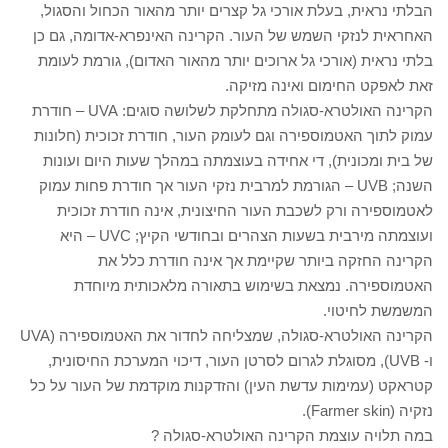
הבלתי נראית, בעלת אורכי גל קצרים יותר מהאור הכחול והסגול,
האחראית לנזקי השמש של העור. הקרינה האינפרא-אדומה, גם כן
בלתי נראית (אורכי גל ארוכים יותר מהאור האדום), גורמת לעומת
זאת לאפקט החימום ואינה מזיקה.
הקרינה האולטרא-סגולה מתחלקת לשלושה סוגים: UVA – חודרת
עמוק לתוך האטמוספירה וגם לעומק העור, חודרת זכוכית (חלונות
של בית ומכונית), די אחידה בעוצמתה במהלך שעות היום ועונות
השנה; UVB – הגורמת למרבית נזקי העור אך חודרת פחות עמוק
לאטמוספירה ורק לשכבת העור החיצונית, אינה חודרת זכוכית
ועוצמתה מירבית בשעות הצהרים ובחודשי הקיץ; UVC – היא
הקרינה החזקה ביותר שקיימת אך אינה חודרת כלל את
האטמוספירה. נמצאת בשימוש בתאורה מלאכותית מיוחדת
המשמשת לחיטוי.
הקרינה האולטרא-סגולה, שמצליחה לחדור את האטמוספירה (UVA
ו- UVB), מסוגלת לגרום לסרטן העור, דיכוי המערכת החיסונית,
קטראקט (עמימות עדשת העין) והזדקנות מוקדמת של העור על כל
נזקיה (Farmer skin).
במה תלויה עוצמת הקרינה האולטרא-סגולה ?