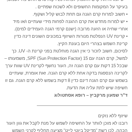
בעיקר על המקומות החשופים ולא לשכוח שפתיים .
• חשוב למרוח קרם הגנה גם תחת לבוש קליל ושקוף.
• יש למרוח מחדש את קרם ההגנה לפחות מידי שעתיים ו/או מיד
אחרי שחיה או הזעה מרובה (ישנם קרמי הגנה העמידים למים).
• קרינת UV הנפלטת מנורות השיזוף במכונים השונים דינה כדין
קרינת השמש בצהרי היום בעונת הקיץ.
לסיכום, חשוב לזכור כי אין הגנה מוחלטת בפני קרינת ה- UV. כך
למשל, קרם הגנה עם SPF (Sun Protection Factor) 15, משמעותו –
שבכל 15 דקות עם קרם הגנה זה, העור נחשף לקרינת UV שוות ערך
לקרינה הנספגת בדקה אחת ללא קרם הגנה. זאת אומרת, שעתיים
בשמש עם קרם הגנה דינם כדין 8 דקות בשמש ללא קרם הגנה. גם זו
חשיפה שיש לתת עליה את הדעת.
ד"ר שמעון מרקביץ – רופא אסתטולוג
————————————————————–
שיזוף ללא נזקים
רובנו לא מוכן לוותר על החשיפה לשמש על מנת לקבל את גוון העור
הכהה, לכן רשת "מדיקל ביוטי לייט" מציעה תחליף לקרני השמש