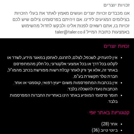
זכויות יוצרים
אנו מכבדים זכויות יוצרים ועושים מאמץ לאתר את בעלי הזכויות
בצילומים המגיעים לידינו. אם זיהיתם בפרסומינו צילום שיש לכם
זכויות בו, אתם רשאים לפנות אלינו ולבקש לחדול מהשימוש
באמצעות כתובת המייל taler@taler.co.il
זכויות יוצרים
אין להעתיק, לשכפל, לצלם, לתרגם, לאחסן במאגר מידע, לשדר או
לקלוט בכל דרך או בכל אמצעי אלקטרוני, כל חלק מהמתפרסם
באתר זה, אלא אך ורק לאחר קבלת רשות מפורשת בכתב מהמו"ל,
חברת טלר תקשורת בע"מ.
אין בכתבות המתפרסמות משום ייעוץ רפואי, קוסמטי או אחר.
הכתבות נועדו להשכלה בלבד.
חומר פרסומי המופיע באתר הינו באחריות החברות המפרסמות
בלבד.
קטגוריות באתר יופי
אחר
(28)
ביוטי טיוב
(36)