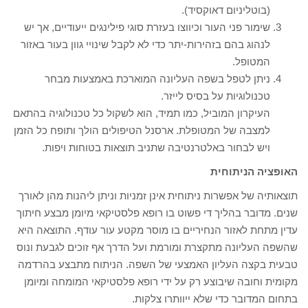
(בוטליניום דאוקסיד).
שימור פני העור וכיווצו בעזרת סוגי פילינגים ייעודיים, אך יש
לנהוג בהם בזהירות-יתר כדי לא לקבל שינויי גוון בעור באזור
המטופל.
ניתן לטפל בשפה העליונה המוארכת באמצעות מבחר
טכנולוגיות על בסיס לייזר.
העיקרון המוביל, כמו תמיד, הוא לשקול כל טכנולוגיה בהתאם
למצבה של המטופלת. ארסנל הטיפולים הולך ותופח כל הזמן
ויש לבחור באלטרנטיבה שתניב תוצאות בטוחות ויפות.
האופציה הניתוחית
תוצאותיה של אפשרות ניתוחית אינן זמניות וניתן ליהנות מהן לאורך
שנים. מדובר בהליך די פשוט בו רופא פלסטיקאי מיומן מבצע חיתוך
עדין מתחת לאזור הנחיריים בו מוסר מקטע עור עודף. התוצאה היא
שהשפה העליונה מתקצרת ומורמת ועל הדרך אף זוכים לגבעת ונוס
טבעית בקצה העליון האמצעי של השפה. הניתוח מתבצע בהרדמה
מקומית וחובה שיבוצע רק על ידי רופא פלסטיקאי המומחה ומיומן
בתחום המדובר כדי שלא ייוותרו צלקות.