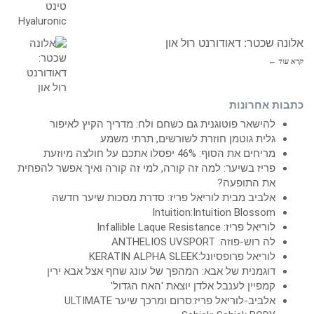
אלונה שכטר: דאודורנט רול און
קרא עוד ←
כתבות אחרונות
להישאר פוטוגנית גם כשחם ולח: מדריך הקיץ לאיפור
גלית גוטמן חוזרת לשורשים, תרתי משמע
מריחים את הסוף: 46% יפסלו אתכם על חולצה מיוזעת
פריז בשיער: למה זה קורה, למי זה קורה ואיך אפשר להפחית
את התופעה?
אלביב מבית לוריאל פריז: סדרת מסכות שיער חדשה
Intuition:Intuition Blossom
לוריאל פריז: Infallible Laque Resistance
לה רוש-פוזה: ANTHELIOS UVSPORT
לוריאל פרופסיונל:KERATIN ALPHA SLEEK
דוגמנית של אבא: המהפך של עונג שחף אצל אבא ירין
קמפיין לענבל אלדן יוצאת 'האח הגדול'
אלביב-לוריאל פריז:סרום ומרכך שיער ULTIMATE