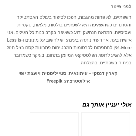
לפני פיזור
השפתיים, לא פחות מהגבות, הפכו לסיפור בעולם האסתטיקה
והטרנדים כשהשאיפה היא לשפתיים בולטות, מלאות, סקסיות
ועסיסיות. המראה הנחשק ידוע כשאיפה בקרב בנות כל הגילים. אני
אישית בעד, אך דעתי נותרה בעינה: יש לחשוב על מינונים ו-Less is
More. אין להתפתות לפרסומות המבטיחות פתרונות קסם בזיל הזול
אלא להגיע לרופא הפלסטיקאי המיומן בתחום, בעיקר כשמדובר
בניתוח בשפתיים. בהצלחה.
קארין דנסקי – עיתונאית, סטייליסטית ויועצת יופי
אילוסטרציה: Freepik
אולי יעניין אותך גם