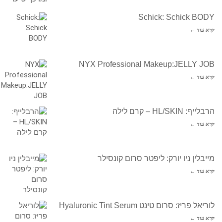
Schick: Schick BODY
קרא עוד ←
NYX Professional Makeup:JELLY JOB
קרא עוד ←
הרבלייף: HL/SKIN – קרם לילה
קרא עוד ←
מייבלין ניו יורק: ליפטר סרום קונסילר
קרא עוד ←
לוריאל פריז: סרום טינט Hyaluronic Tint Serum
קרא עוד ←