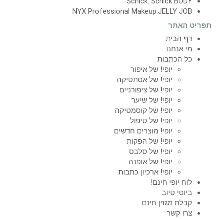
Schick: Schick BODY
NYX Professional Makeup:JELLY JOB
תפריט האתר
דף הבית
מי אנחנו
כל הכתבות
יופי! של איפור
יופי! של אסתטיקה
יופי! של ציפורניים
יופי! של שיער
יופי! של קוסמטיקה
יופי! של טיפול
יופי! מוצרים חדשים
יופי! של הפקות
יופי! של סלבס
יופי! של אופנה
יופי! ארכיון כתבות
לוח יופי חינם!
ביוטי טיוב
קבלת מגזין חינם
צרו קשר