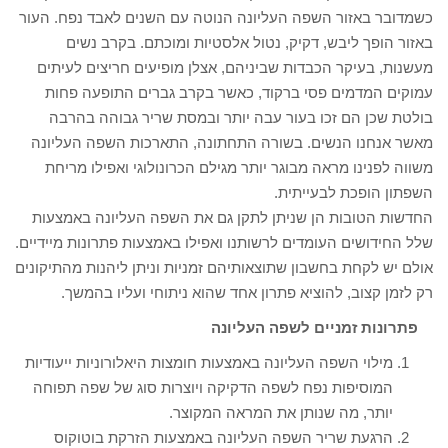
כשמדובר באזור השפה העליונה הנוטה עם השנים לאבד נפח. העור
באזור הופך ליבש, דקיק, נטול אלסטיות ומוכתם. בקרב נשים
מעשנות, בעיקר הכבדות שביניהם, אצלן מופיעים חריצים לעיתים
עמוקים המדמים פסי ברקוד, כאשר בקרב גברים התופעה פחות
בולטת שכן הם זכו בעור עבה יותר ובמסת שריר גבוהה בהרבה
מאשר אנחנו הנשים. בשורה התחתונה, התארכות השפה העליונה
משווה לפנינו מראה מבוגר יותר מגילם הכרונולוגי ואפילו מריחת
השפתון הופכת לבעייתית.
החדשות הטובות הן שניתן לתקן גם את השפה העליונה באמצעות
שלל החידושים העומדים לרשותנו ואפילו באמצעות פתרונות מיידיים.
אולם יש לקחת בחשבון שתוצאותיהם זמניות וניתן ליהנות מהתיקונים
רק לזמן קצוב, להוציא פתרון אחד שהוא ניתוחי ועליו בהמשך.
פתרונות זמניים לשפה העליונה
מילוי השפה העליונה באמצעות חומצות היאלורוניות ייעודיות
המוסיפות נפח לשפה הדקיקה ויוצרות סוג של שפה תפוחה
יותר, מה שנותן את המראה המקוצר.
הרגעת שריר השפה העליונה באמצעות הזרקת בוטוקוס