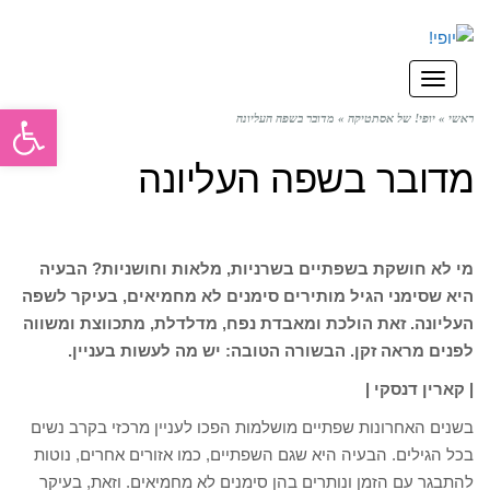
תפריט
פתח סרגל
ראשי
»
יופי! של אסתטיקה
»
מדובר בשפה העליונה
מדובר בשפה העליונה
מי לא חושקת בשפתיים בשרניות, מלאות וחושניות? הבעיה
היא שסימני הגיל מותירים סימנים לא מחמיאים, בעיקר לשפה
העליונה. זאת הולכת ומאבדת נפח, מדלדלת, מתכווצת ומשווה
לפנים מראה זקן. הבשורה הטובה: יש מה לעשות בעניין.
| קארין דנסקי |
בשנים האחרונות שפתיים מושלמות הפכו לעניין מרכזי בקרב נשים
בכל הגילים. הבעיה היא שגם השפתיים, כמו אזורים אחרים, נוטות
להתבגר עם הזמן ונותרים בהן סימנים לא מחמיאים. וזאת, בעיקר