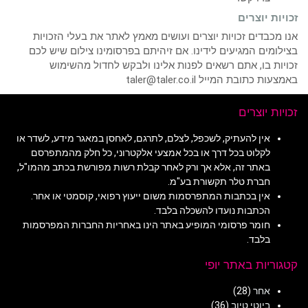
זכויות יוצרים
אנו מכבדים זכויות יוצרים ועושים מאמץ לאתר את בעלי הזכויות
בצילומים המגיעים לידינו. אם זיהיתם בפרסומינו צילום שיש לכם
זכויות בו, אתם רשאים לפנות אלינו ולבקש לחדול מהשימוש
באמצעות כתובת המייל taler@taler.co.il
זכויות יוצרים
אין להעתיק, לשכפל, לצלם, לתרגם, לאחסן במאגר מידע, לשדר או
לקלוט בכל דרך או בכל אמצעי אלקטרוני, כל חלק מהמתפרסם
באתר זה, אלא אך ורק לאחר קבלת רשות מפורשת בכתב מהמו"ל,
חברת טלר תקשורת בע"מ.
אין בכתבות המתפרסמות משום ייעוץ רפואי, קוסמטי או אחר.
הכתבות נועדו להשכלה בלבד.
חומר פרסומי המופיע באתר הינו באחריות החברות המפרסמות
בלבד.
קטגוריות באתר יופי
אחר
(28)
ביוטי טיוב
(36)