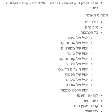
טרנד הטיק טוק המסוכן: בני נוער משתזפים בקרינה הגבוהה
ביותר
תפריט האתר
דף הבית
מי אנחנו
כל הכתבות
יופי! של איפור
יופי! של אסתטיקה
יופי! של ציפורניים
יופי! של שיער
יופי! של קוסמטיקה
יופי! של טיפול
יופי! מוצרים חדשים
יופי! של הפקות
יופי! של סלבס
יופי! של אופנה
יופי! ארכיון כתבות
לוח יופי חינם!
ביוטי טיוב
קבלת מגזין חינם
צרו קשר