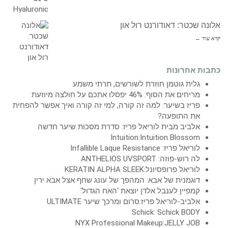
אלונה שכטר: דאודורנט רול און
קרא עוד ←
כתבות אחרונות
גלית גוטמן חוזרת לשורשים, תרתי משמע
מריחים את הסוף: 46% יפסלו אתכם על חולצה מיוזעת
פריז בשיער: למה זה קורה, למי זה קורה ואיך אפשר להפחית
את התופעה?
אלביב מבית לוריאל פריז: סדרת מסכות שיער חדשה
Intuition:Intuition Blossom
לוריאל פריז: Infallible Laque Resistance
לה רוש-פוזה: ANTHELIOS UVSPORT
לוריאל פרופסיונל:KERATIN ALPHA SLEEK
דוגמנית של אבא: המהפך של עונג שחף אצל אבא ירין
קמפיין לענבל אלדן יוצאת 'האח הגדול'
אלביב-לוריאל פריז:סרום ומרכך שיער ULTIMATE
Schick: Schick BODY
NYX Professional Makeup:JELLY JOB