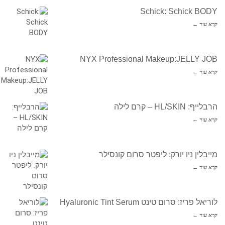
Schick: Schick BODY
קרא עוד ←
NYX Professional Makeup:JELLY JOB
קרא עוד ←
הרבלייף: HL/SKIN – קרם לילה
קרא עוד ←
מייבלין ניו יורק: ליפטר סרום קונסילר
קרא עוד ←
לוריאל פריז: סרום טינט Hyaluronic Tint Serum
קרא עוד ←