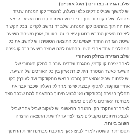
שלב הגזירה בצדדים ( מעל אוזניים)
יש למשוך שבילים דקים כלפי מעלה, להצמיד לקו המנחה שנגזר
מהחלק של הקודקוד ותוך כדי ביצוע הצמדת קבוצות השיער לבצע
את החיתוך בהתאם לקו המנחה. שלב זה נחשב לקריטי בכל הקשור
ליצירת האיזון הנדרש בסגנון עיצובי זה. הזוויות, אופן משיחת השיער,
שיטת הגזירה החדה ישפיעו על התוצאה הסופית ויש לחשב את כל
המהלכים אחד אחרי השני בהתאם למה שנוצר בשיער בכל קו גזירה.
שלב הגזירה בחלק האחורי
לאחר יצירת קו קדמי, מסגרת וצדדים עוברים לחלק האחורי של
השיער כאשר המטרה היא יצירת איזון בין כל האורכים של השיער.
יש לפתוח שביל אמצע דק (מרכז הראש מהקודקוד ועד לעורף) בקו
אחיד ומוקפד, לאסוף קבוצת שיער מהחלק העליון שכבר עבר את
תהליך הגזירה (בקודקוד) ואז לבצע חיתוך בהתאמה למה שכבר נוצר
מבחינת האורכים מלפנים כאמור.
לאחר "העתקת" הקו המנחה הראשוני יש לעקוב שביל אחר שביל
ולבצע חיתוכים מקבילים מצד לצד עד להשגת התוצאה הרצויה.
חשוב ביותר:
תספורת זו פשוטה למדיי לביצוע אך מורכבת מבחינת זוויות החיתוך