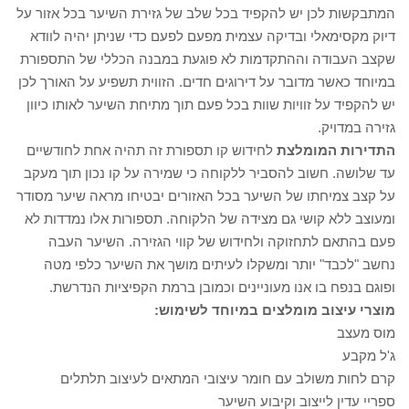
המתבקשות לכן יש להקפיד בכל שלב של גזירת השיער בכל אזור על
דיוק מקסימאלי ובדיקה עצמית מפעם לפעם כדי שניתן יהיה לוודא
שקצב העבודה וההתקדמות לא פוגעת במבנה הכללי של התספורת
במיוחד כאשר מדובר על דירוגים חדים. הזווית תשפיע על האורך לכן
יש להקפיד על זוויות שוות בכל פעם תוך מתיחת השיער לאותו כיוון
גזירה במדויק.
התדירות המומלצת
לחידוש קו תספורת זה תהיה אחת לחודשיים
עד שלושה. חשוב להסביר ללקוחה כי שמירה על קו נכון תוך מעקב
על קצב צמיחתו של השיער בכל האזורים יבטיחו מראה שיער מסודר
ומעוצב ללא קושי גם מצידה של הלקוחה. תספורות אלו נמדדות לא
פעם בהתאם לתחזוקה ולחידוש של קווי הגזירה. השיער העבה
נחשב "לכבד" יותר ומשקלו לעיתים מושך את השיער כלפי מטה
ופוגם בנפח בו אנו מעוניינים וכמובן ברמת הקפיציות הנדרשת.
מוצרי עיצוב מומלצים במיוחד לשימוש:
מוס מעצב
ג'ל מקבע
קרם לחות משולב עם חומר עיצובי המתאים לעיצוב תלתלים
ספריי עדין לייצוב וקיבוע השיער