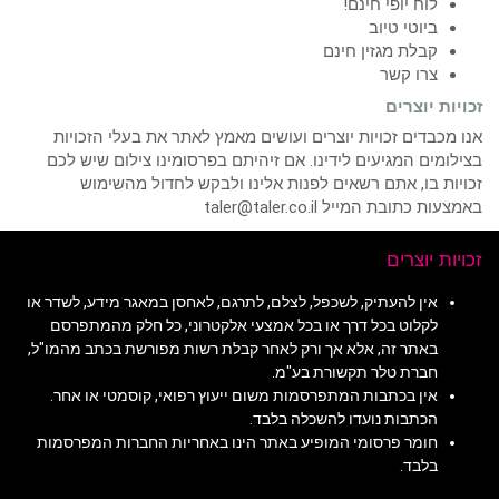
לוח יופי חינם!
ביוטי טיוב
קבלת מגזין חינם
צרו קשר
זכויות יוצרים
אנו מכבדים זכויות יוצרים ועושים מאמץ לאתר את בעלי הזכויות
בצילומים המגיעים לידינו. אם זיהיתם בפרסומינו צילום שיש לכם
זכויות בו, אתם רשאים לפנות אלינו ולבקש לחדול מהשימוש
באמצעות כתובת המייל taler@taler.co.il
זכויות יוצרים
אין להעתיק, לשכפל, לצלם, לתרגם, לאחסן במאגר מידע, לשדר או
לקלוט בכל דרך או בכל אמצעי אלקטרוני, כל חלק מהמתפרסם
באתר זה, אלא אך ורק לאחר קבלת רשות מפורשת בכתב מהמו"ל,
חברת טלר תקשורת בע"מ.
אין בכתבות המתפרסמות משום ייעוץ רפואי, קוסמטי או אחר.
הכתבות נועדו להשכלה בלבד.
חומר פרסומי המופיע באתר הינו באחריות החברות המפרסמות
בלבד.