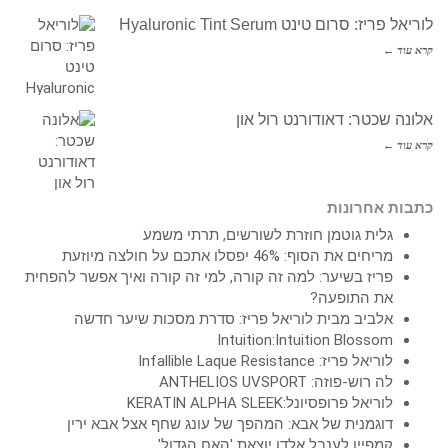
לוריאל פריז: סרום טינט Hyaluronic Tint Serum
קרא עוד ←
אלונה שכטר: דאודורנט רול און
קרא עוד ←
כתבות אחרונות
גלית גוטמן חוזרת לשורשים, תרתי משמע
מריחים את הסוף: 46% יפסלו אתכם על חולצה מיוזעת
פריז בשיער: למה זה קורה, למי זה קורה ואיך אפשר להפחית
את התופעה?
אלביב מבית לוריאל פריז: סדרת מסכות שיער חדשה
Intuition:Intuition Blossom
לוריאל פריז: Infallible Laque Resistance
לה רוש-פוזה: ANTHELIOS UVSPORT
לוריאל פרופסיונל:KERATIN ALPHA SLEEK
דוגמנית של אבא: המהפך של עונג שחף אצל אבא ירין
קמפיין לענבל אלדן יוצאת 'האח הגדול'