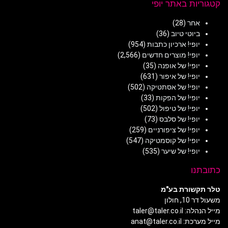
קטגוריות באתר יופי
אחר
(28)
ביוטי טיוב
(36)
יופי! ארכיון כתבות
(954)
יופי! מוצרים חדשים
(2,566)
יופי! של אופנה
(35)
יופי! של איפור
(631)
יופי! של אסתטיקה
(502)
יופי! של הפקות
(33)
יופי! של טיפול
(502)
יופי! של סלבס
(73)
יופי! של ציפורניים
(259)
יופי! של קוסמטיקה
(547)
יופי! של שיער
(535)
כתובתנו
טלר תקשורת בע"מ
משעול דר 10, חולון
מייל הנהלה: taler@taler.co.il
מייל מערכת: anat@taler.co.il