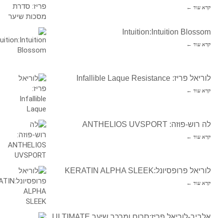
קרא עוד ←
Intuition:Intuition Blossom
קרא עוד ←
לוריאל פריז: Infallible Laque Resistance
קרא עוד ←
לה רוש-פוזה: ANTHELIOS UVSPORT
קרא עוד ←
לוריאל פרופסיונל:KERATIN ALPHA SLEEK
קרא עוד ←
אלביב-לוריאל פריז:סרום ומרכך שיער ULTIMATE