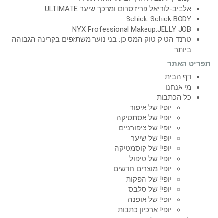
אלביב-לוריאל פריז:סרום ומרכך שיער ULTIMATE
Schick: Schick BODY
NYX Professional Makeup:JELLY JOB
טרנד הטיק טוק המסוכן: בני נוער משתזפים בקרינה הגבוהה
ביותר
תפריט האתר
דף הבית
מי אנחנו
כל הכתבות
יופי! של איפור
יופי! של אסתטיקה
יופי! של ציפורניים
יופי! של שיער
יופי! של קוסמטיקה
יופי! של טיפול
יופי! מוצרים חדשים
יופי! של הפקות
יופי! של סלבס
יופי! של אופנה
יופי! ארכיון כתבות