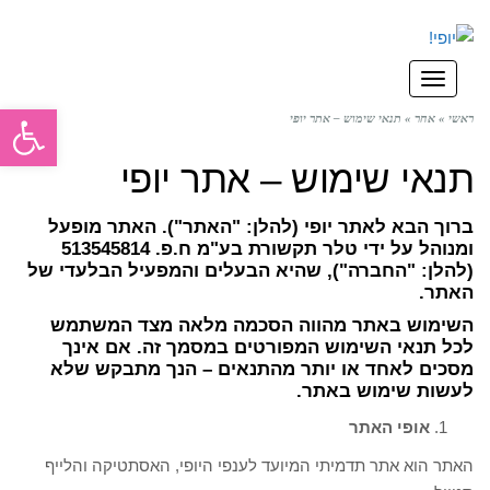
תפריט
פתח סרגל
ראשי
»
אחר
»
תנאי שימוש – אתר יופי
תנאי שימוש – אתר יופי
ברוך הבא לאתר יופי (להלן: "האתר"). האתר מופעל
ומנוהל על ידי טלר תקשורת בע"מ ח.פ. 513545814
(להלן: "החברה"), שהיא הבעלים והמפעיל הבלעדי של
האתר.
השימוש באתר מהווה הסכמה מלאה מצד המשתמש
לכל תנאי השימוש המפורטים במסמך זה. אם אינך
מסכים לאחד או יותר מהתנאים – הנך מתבקש שלא
לעשות שימוש באתר.
אופי האתר
האתר הוא אתר תדמיתי המיועד לענפי היופי, האסתטיקה והלייף