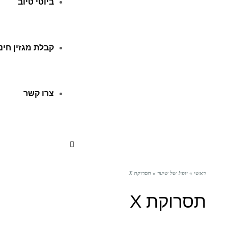
ביוטי טיוב
קבלת מגזין חינ
צרו קשר
ראשי
»
יופי! של שיער
»
תסרוקת X
תסרוקת X