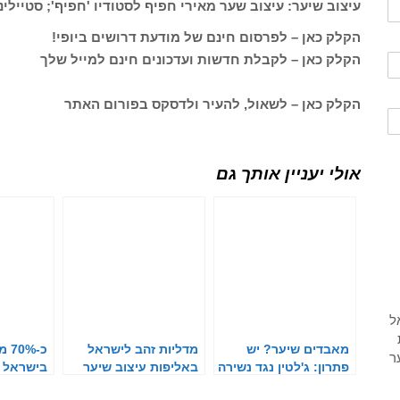
עיצוב שיער: עיצוב שער מאירי חפיף לסטודיו 'חפיף'; סטיילינג
הקלק כאן – לפרסום חינם של מודעת דרושים ביופי!
הקלק כאן – לקבלת חדשות ועדכונים חינם למייל שלך
הקלק כאן – לשאול, להעיר ולדסקס בפורום האתר
אולי יעניין אותך גם
מאבדים שיער? יש
מדליות זהב לישראל
כ-%
פתרון: ג'לטין נגד נשירה
באליפות עיצוב שיער
בישראל ה
וביוטי בטורקיה
ארוך