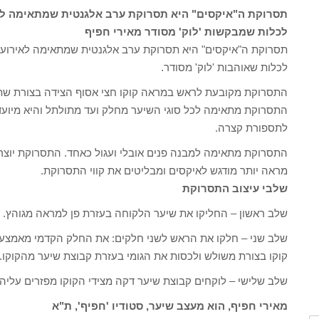
תסרוקת ה"איקסים" היא תסרוקת ערב אלגנטית שמתאימה לאי
לכלות שמבקשות 'לוק' מסודר מאירי חפיף
תסרוקת ה"איקסים" היא תסרוקת ערב אלגנטית שמתאימה לאירועים
לכלות שאוהבות 'לוק' מסודר.
התסרוקת מקובעת לראש במראה קוקו חצי אסוף הצידה בצורת שתי
התסרוקת מתאימה לכל סוגי השיער מחלק ועד מתולתל והיא מיועדת
לתספורת קצרה.
התסרוקת מתאימה למבנה פנים אובלי ועגול כאחד. התסרוקת יוצרת
מראה יותר מודגש לאיקסים ומבליטים את קווי התסרוקת.
שלבי עיצוב התסרוקת
שלב ראשון – החליקו את שיער הלקוחה בעזרת פן למראה מגוהץ.
שלב שני – חלקו את הראש לשני חלקים: את החלק הקדמי מאמצע ה
קוקו בצורת משולש ולכסות את הגומי בעזרת קבוצת שיער מהקוקו.
שלב שלישי – לוקחים קבוצת שיער דקה מצידי הקוקו מפזרים עליה ס
מאירי חפיף, הוא מעצב שיער, סטודיו 'חפיף', ת"א