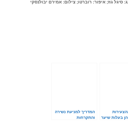
: סיגל גוז; איפור: רוברטו; צילום: אמירם יבולנסקי
70 מהצעירות
המדריך למניעת נשירה
ן בעלות שיער
והתקרחות