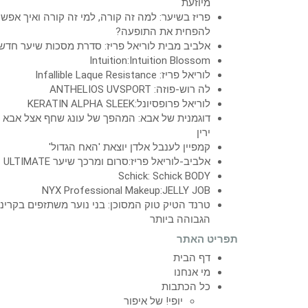
מיוזעת
פריז בשיער: למה זה קורה, למי זה קורה ואיך אפש
להפחית את התופעה?
אלביב מבית לוריאל פריז: סדרת מסכות שיער חדש
Intuition:Intuition Blossom
לוריאל פריז: Infallible Laque Resistance
לה רוש-פוזה: ANTHELIOS UVSPORT
לוריאל פרופסיונל:KERATIN ALPHA SLEEK
דוגמנית של אבא: המהפך של עונג שחף אצל אבא
ירין
קמפיין לענבל אלדן יוצאת 'האח הגדול'
אלביב-לוריאל פריז:סרום ומרכך שיער ULTIMATE
Schick: Schick BODY
NYX Professional Makeup:JELLY JOB
טרנד הטיק טוק המסוכן: בני נוער משתזפים בקרינ
הגבוהה ביותר
תפריט האתר
דף הבית
מי אנחנו
כל הכתבות
יופי! של איפור