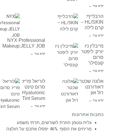
קרא עוד ←
הרבלייף:
HL/SKIN –
קרם לילה
קרא עוד ←
NYX Professional
מייבלין ניו
Makeup:JELLY JOB
יורק: ליפטר
קרא עוד ←
סרום
קונסילר
קרא עוד ←
אלונה שכטר:
לוריאל פריז:
דאודורנט
סרום טינט
רול און
Hyaluronic
Tint Serum
קרא עוד ←
קרא עוד ←
כתבות אחרונות
גלית גוטמן חוזרת לשורשים, תרתי משמע
מריחים את הסוף: 46% יפסלו אתכם על חולצה