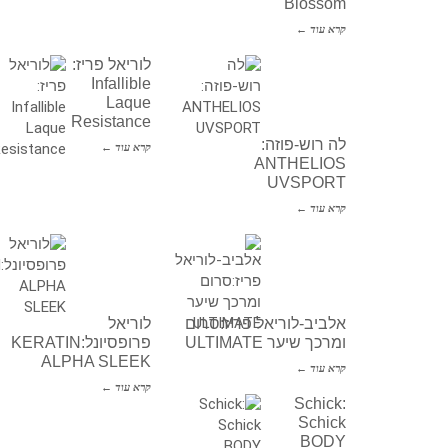
Blossom
קרא עוד ←
לוריאל פריז:
Infallible
Laque
Resistance
לה רוש-פוזה:
קרא עוד ←
ANTHELIOS
UVSPORT
קרא עוד ←
אלביב-לוריאל פריז:סרום
לוריאל
ומרכך שיער ULTIMATE
פרופסיונל:KERATIN
ALPHA SLEEK
קרא עוד ←
קרא עוד ←
Schick:
Schick
BODY