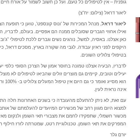
גופנית – אין לטיפולים כל טעם. ועל כן חשוב לשמור על אורח חיים 
ליאור דראל (צילום: יח"צ)
ליאור דראל
, מנהל המכירות של 'ונוס קונספט', טוען כי תופעת ה
ואילו אחוזי הגברים שסובלים ממנה הם אפסיים. בעולם, לדבריו, ה
כאן אצלנו. באסיה, למשל, נוהגים נשים וגברים ללכת לטיפולי "ג'וב פ
היקפים לפני ראיון עבודה. לגבי מה שקורה בארץ, מסכים דראל, כ
בטיפולי צלוליט השונים.
לדבריו, הבעיה אצלנו טמונה בחוסר אמון של הצרכן הסופי כלפי יע
יעילים וטובים, קיימים גם מוצרים זולים שהביאו לטיפולים לא מוצ
הוא מ
אינה נראית לעין.
עם זאת, לא ניתן להתעלם מהעובדה כי בשנים האחרונות חלה התפתח
למצוא היום מגוון רחב של מכשירים המיועדים להעלמתם של אותם תא
מכשור חשמלי, שתפקידו לחמם את מצבורי תאי השומן ולנקזם מאזור
המפרקים את תאי השומן. טכנולוגיית רטט, שמטרתה לזרז חילוף חומ
יורם גלר