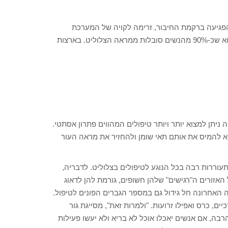
פגיעה ברקמת החיבור, זרימה לקויה של המערכת
הלימפטית והופעת ריכוזי שומן בצורת גבשושיות. הנתון המפתיע הוא שכ-90% מהנשים סובלות ממראה הצלוליט. בארצות
ניתן למצוא יותר ויותר טיפולים המהווים פתרון אסתטי.
א להמיס את אותם תאי שומן ולהחזיר את מראה העור
עוררות רבה בכל הנוגע לטיפולים בצלוליט. לדבריה,
האזורים ה"רגישים" שלהן חשופים, גורמת להן לדאוג
 האחרונה חל גידול גם במספר הגברים הפונים לטיפול.
ים, כרס ואפילו זרועות. "ולמרות זאת", מסייגת גור
בה, אם אנשים יאכלו אוכל לא בריא ולא יעשו פעילות