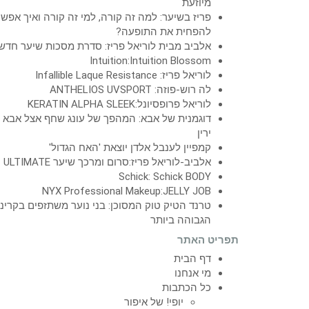
מיוזעת
פריז בשיער: למה זה קורה, למי זה קורה ואיך אפש
להפחית את התופעה?
אלביב מבית לוריאל פריז: סדרת מסכות שיער חדש
Intuition:Intuition Blossom
לוריאל פריז: Infallible Laque Resistance
לה רוש-פוזה: ANTHELIOS UVSPORT
לוריאל פרופסיונל:KERATIN ALPHA SLEEK
דוגמנית של אבא: המהפך של עונג שחף אצל אבא
ירין
קמפיין לענבל אלדן יוצאת 'האח הגדול'
אלביב-לוריאל פריז:סרום ומרכך שיער ULTIMATE
Schick: Schick BODY
NYX Professional Makeup:JELLY JOB
טרנד הטיק טוק המסוכן: בני נוער משתזפים בקרינ
הגבוהה ביותר
תפריט האתר
דף הבית
מי אנחנו
כל הכתבות
יופי! של איפור