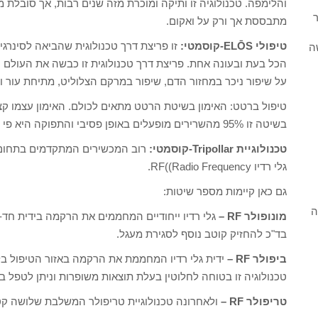
והלימפה. טכנולוגיה זו ותיקה ומוכרת מזה שנים רבות, אך סובלת מ
ר
מתבססת אך ורק על ואקום.
טיפולי ELŌS-קוסמטי:
ה
הכל בעת ובעונה אחת. פריצת דרך טכנולוגית זו כבשה את העולם הט
על שיפור ניכר במחזור הדם, שיפור במרקם הצלוליט, מתיחת עור וש
טיפול ברטט: האימון בשיטת הרטט מתאים לכולם. האימון עצמו קצר 
בשיטה זו 95% מהשרירים מופעלים באופן פסיבי והתפוקה היא פי שלושה, על כל חלק בגוף.
טכנולוגיית Tripollar-קוסמטי:
רוב המכשירים המתקדמים בתחום טי
גלי רדיו RF((Radio Frequency.
גם כאן קיימות מספר שיטות:
ה
מונופולר RF –
גלי רדיו ייחודיים המחממים את הרקמה בידית חד-
בד"כ להחזיק קוטב נוסף לסגירת מעגל.
ביפולר RF –
ידית גלי רדיו המחממת את הרקמה באזור הטיפול בלבד
טכנולוגיה זו בטוחה לחלוטין בעלת תוצאות משופרות וניתן לטפל ב
טריפולר RF –
ולאחרונה טכנולוגיית טריפולר המשלבת שלושה קטב