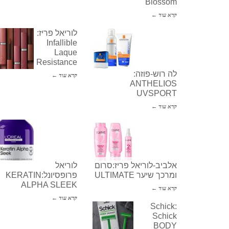
Blossom
קרא עוד ←
לוריאל פריז:
Infallible
Laque
Resistance
לה רוש-פוזה:
קרא עוד ←
ANTHELIOS
UVSPORT
קרא עוד ←
אלביב-לוריאל פריז:סרום
לוריאל
ומרכך שיער ULTIMATE
פרופסיונל:KERATIN
ALPHA SLEEK
קרא עוד ←
קרא עוד ←
Schick:
Schick
BODY