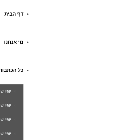
דף הבית
מי אנחנו
כל הכתבות
יופי! ש
יופי! 
יופי! ש
יופי! ש