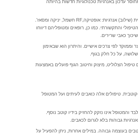
חוסר עדכון באנרגיות טכנולוגיות חדשות בהיותה
זו פריצת דרך טכנולוגית שהביאה לסינרגיית (שילוב) אנרגיות: אופטיקה,RF חשמל, יניקה ומסאז'.
יפולי והתקשורתי. כמו כן, רופאים ומטופליהם דיווחו
יכוך כאבי שרירים.
וממוקד לפי צרכים אישיים. והיתרון הוא שבאימון
פול הצלוליט, מיצוק וחיטוב הגוף פועלים באמצעות
קוטבית. טיפולים אלה כואבים לעיתים ועל המטופל
 והמטופל אינו נזקק להחזיק בידיו קוטב נוסף.
אנרגיות גבוהות בלא לגרום לכאבים.
ים בעוצמה גבוהה. במילים אחרות, ניתן להפעיל על