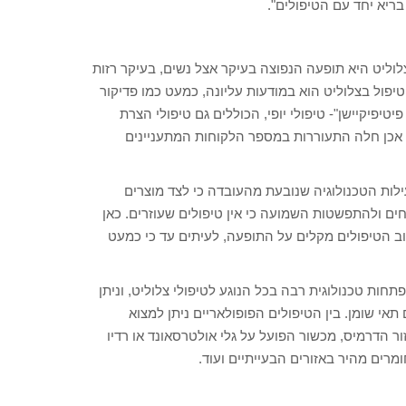
בריא יחד עם הטיפולים".
צלוליט היא תופעה הנפוצה בעיקר אצל נשים, בעיקר רזות
טיפול בצלוליט הוא במודעות עליונה, כמעט כמו פדיקור
יטיפיקיישן"- טיפולי יופי, הכוללים גם טיפולי הצרת
י אכן חלה התעוררות במספר הלקוחות המתעניינים
ילות הטכנולוגיה שנובעת מהעובדה כי לצד מוצרים
לחים ולהתפשטות השמועה כי אין טיפולים שעוזרים. כאן
סייג ואומר כי גם היום אין טיפול המעלים צלוליט ב- 100% ורוב הטיפולים מקלים על התופעה, לעיתים עד כי כמעט
ות טכנולוגית רבה בכל הנוגע לטיפולי צלוליט, וניתן
י שומן. בין הטיפולים הפופולאריים ניתן למצוא
 הדרמיס, מכשור הפועל על גלי אולטרסאונד או רדיו
רים מהיר באזורים הבעייתיים ועוד.