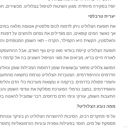
יופי! בסקירה מיוחדת: מגוון השיטות לטיפול בצלוליט. מכשירים, ת
יערית טרבלסי
את תופעת הצלוליט ניתן לדמות לכוס פלסטיק אטומה מלאה במים שק
אך כאשר המים קופאים, הם מגדילים את נפחם ולוחצים על דפנות ה
והאלסטין, הקשית היא הקפילר, הקרח – תאי השומן המנופחים והד
תופעת הצלוליט קיימת בוודאי מאז קיים גוף האדם, אבל ההתעסק
לאורח חיים בריא, מביאים את סוגי הטיפול השונים בה אל קדמת 
המושג צלוליט מתאר גבשושיות שומן דחוסות המכילות שומן ונוז
הדרמיס וההיפודרמיס. הצטברות הצלוליט נגרמת כתוצאה מהתעבות 
וחומרי פסולת בדרמיס. ברקמה זו נמצאות מערכות כלי הדם והלי
והאפידרמיס. במצב נורמלי המערכת מסלקת את עודפי השומן והנו
התעבות השומן, עורקי ונימי הדם נדחסים, דבר שמוביל להאטה בק
ממה נובע הצלוליט?
על פי מחקרים רבים, הסיבות להיווצרות הצלוליט הן בעיקר גנטיות,
מספקת של מים, חוסר בפעילות גופנית ובעיות הורמונאליות (חוסר אי