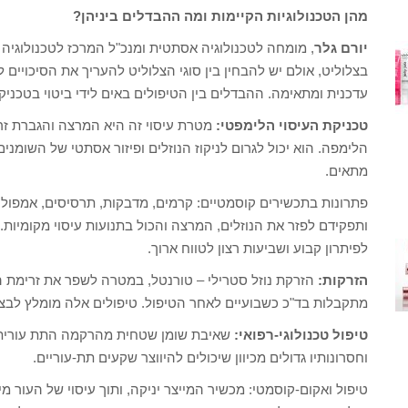
מהן הטכנולוגיות הקיימות ומה ההבדלים ביניהן?
יורם גלר
, מומחה לטכנולוגיה אסתטית ומנכ"ל המרכז לטכנולוגיה א
בצלוליט, אולם יש להבחין בין סוגי הצלוליט להעריך את הסיכויים 
עדכנית ומתאימה. ההבדלים בין הטיפולים באים לידי ביטוי בטכניק
טכניקת העיסוי הלימפטי:
מטרת עיסוי זה היא המרצה והגברת זר
הלימפה. הוא יכול לגרום לניקוז הנוזלים ופיזור אסתטי של השומנים
מתאים.
פתרונות בתכשירים קוסמטיים: קרמים, מדבקות, תרסיסים, אמפולות,
ותפקידם לפזר את הנוזלים, המרצה והכול בתנועות עיסוי מקומיות.
לפיתרון קבוע ושביעות רצון לטווח ארוך.
הזרקות:
הזרקת נוזל סטרילי – טורנטל, במטרה לשפר את זרימת ה
מתקבלות בד"כ כשבועיים לאחר הטיפול. טיפולים אלה מומלץ לבצ
טיפול טכנולוגי-רפואי:
שאיבת שומן שטחית מהרקמה התת עורית, ל
וחסרונותיו גדולים מכיוון שיכולים להיווצר שקעים תת-עוריים.
טיפול ואקום-קוסמטי: מכשיר המייצר יניקה, ותוך עיסוי של העור מ