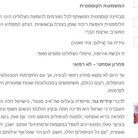
המשמעות הקוסמטית
מבחינה קוסמטית המשותף לכל הגורמים להופעת הצלוליט הינו: ה
המערב: ארצות הברי
עידית גור (צילום: צחי וזאנה)
ת ויבשת אירופה, טיפולי הצלוליט נפוצים מאוד.
פתרון אסתטי – לא רפואי
עד היום לא נמצא פתרון רפואי לבעיה, אך עם התקדמות הטכנולוגיה 
הטיפולים, רובם ככולם, משתמשים בטכנולוגיות שונות שמטרתן הי
לקדמותו.
לדברי
עידית גור
, מייסדת ובעלים של 'איב סנטר', בישראל חלה הת
העובדה כי ישראל היא מדינה חמה ובקיץ הולכות הנשים חשוף וכל 
למראה בריא ואסתטי, ולפנות לטיפולים מהסוג הזה. עם זאת, בשנה
בעיקר כאלו המעוניינים לטפל במקומות ש"מרגיזים" אותם: ישבן, ירכי
ואומרת, "עם כל הטיפולים הללו, חשוב להבהיר שעל אף יעילותם הר