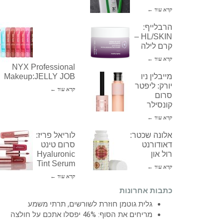
קרא עוד ←
הרבלייף:
HL/SKIN –
קרם לילה
קרא עוד ←
NYX Professional
מייבלין ניו
Makeup:JELLY JOB
יורק: ליפטר
קרא עוד ←
סרום
קונסילר
קרא עוד ←
אלונה שכטר:
לוריאל פריז:
דאודורנט
סרום טינט
רול און
Hyaluronic
Tint Serum
קרא עוד ←
קרא עוד ←
כתבות אחרונות
גלית גוטמן חוזרת לשורשים, תרתי משמע
מריחים את הסוף: 46% יפסלו אתכם על חולצה