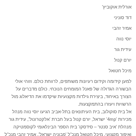
אורלית אוקוביץ'
דוד סוניני
אמיר זהבי
יוסי נווה
עידית גור
יורם קנול
מיכל חטואל
למען קידומה וקידום רעיונות משותפים, לרווחת כולם. וזוהי אולי
הבשורה הגדולה של פאנל המומחים הנוכחי. כולם מדברים על
הצורך באיחוד, ביצירת גילדות מקצועיות שיקדמו את הדיאלוג מול
הרשויות ויעזרו בהתמקצעות.
אל בית סוקולוב, בית העיתונאים בתל-אביב הגיעו יוסי נווה מנהל
מכירות '4mp' ישראל, יורם קנול בעל חברת 'אלקטרונול', עידית גור
מנהלת 'איב סנטר – סידסקו' בית הספר הבינלאומי לקוסמטיקה
ואיפור מקצועי, מיכל חטואל מנכ"ל 'פבוניה ישראל', אמיר זהבי מנכ"ל