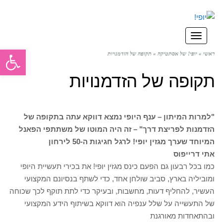
תפריט
פתח סרגל
ראשי
»
יופי! של אסתטיקה
»
תקופה של הזדמנויות
תקופה של הזדמנויות
"למרות המיתון – ענף היופי נמצא דווקא עתה בתקופה של
הזדמנות לפריצת דרך" – זה היה המוטו של משתתפי הפאנל
המיוחד שערך מגזין יופי! לרגל חגיגות ה-50 לירחון
אתי דרייפוס
כמו בכל רבעון גם הפעם כינס מגזין יופי! את בכירי תעשיית היופי
ומוביליה בארץ, סביב שולחן אחד, כדי לשתף בנסיונם המקצועי
העשיר, להחליף דעות, מחשבות, ובעיקר כדי לתת תוקף לכך שכוחה
של התעשייה על שלל ענפיה הוא דווקא בשיתוף הידע המקצועי
ובהתאחדות מאורגנת