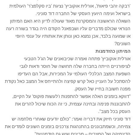
'רבקה זהבי פיאות', אורלית אוקוביץ' נציגת 'ביו סקלפצ'ר' העולמית
בישראל ועימה היועץ העסקי של החברה דוד סוניני.
השאלה הראשונה והמסקרנת מאוד שעולה לדיון היא האם המיתון
הנוראי שכולם מדברים עליו ושבפאנל הקודם היה בגדר בשורה רעה
או שמועה בלבד, אכן נמצא כאן ונותן את אותותיו על ענפי היופי
השונים?
המיתון כהזדמנות
אורלית אוקוביץ' פתחה ואמרה שכיבואנים של הג'ל הטבעי
לציפורניים הייתה בחברה שלה תחושה של חוסר ודאות לגבי
השפעת המצב הכלכלי העולמי על המכירות, אבל הם העדיפו
להסתכל על העניין כאל קרש קפיצה ולהתייחס אל המצב כאל נקודת
מפנה חשובה בחייו של העסק.
"דווקא בזמנים האלה אפשר להתפנות ו'לעשות פוקוס' על הקיים,
להתבוננות פנימה ובחינה עצמית, כי זה הכוח שיכול להרים את
העסק בכל מצב".
דוד סוניני חיזק את דבריה ואמר: "כולם יודעים שאחרי מלחמה יש
צמיחה, וכשמתבוננים בהתנהגות צרכנים בזמנים השונים לומדים את
הדינמיקה של המצבים – מבינים שיש גם הזדמנויות".