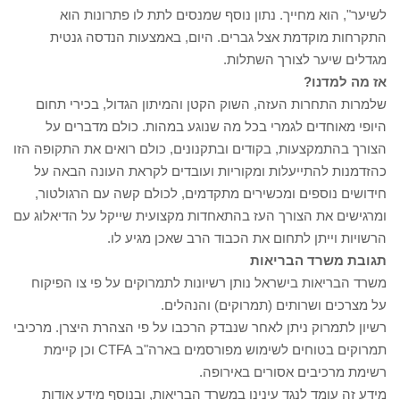
לשיער", הוא מחייך. נתון נוסף שמנסים לתת לו פתרונות הוא
התקרחות מוקדמת אצל גברים. היום, באמצעות הנדסה גנטית
מגדלים שיער לצורך השתלות.
אז מה למדנו?
שלמרות התחרות העזה, השוק הקטן והמיתון הגדול, בכירי תחום
היופי מאוחדים לגמרי בכל מה שנוגע במהות. כולם מדברים על
הצורך בהתמקצעות, בקודים ובתקנונים, כולם רואים את התקופה הזו
כהזדמנות להתייעלות ומקוריות ועובדים לקראת העונה הבאה על
חידושים נוספים ומכשירים מתקדמים, לכולם קשה עם הרגולטור,
ומרגישים את הצורך העז בהתאחדות מקצועית שייקל על הדיאלוג עם
הרשויות וייתן לתחום את הכבוד הרב שאכן מגיע לו.
תגובת משרד הבריאות
משרד הבריאות בישראל נותן רשיונות לתמרוקים על פי צו הפיקוח
על מצרכים ושרותים (תמרוקים) והנהלים.
רשיון לתמרוק ניתן לאחר שנבדק הרכבו על פי הצהרת היצרן. מרכיבי
תמרוקים בטוחים לשימוש מפורסמים בארה"ב CTFA וכן קיימת
רשימת מרכיבים אסורים באירופה.
מידע זה עומד לנגד עינינו במשרד הבריאות, ובנוסף מידע אודות