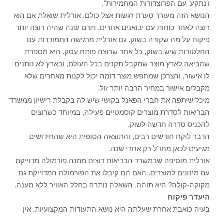
ו'נתקע' עם הפרוצדורות המחמירות".
הנושא הזה מעורר סערת רגשות אצל כולם. אורלית שואלת אם הוא
רוצה לאחד כוחות עם יבואנים אחרים, ויורם עונה שהיה רוצה יותר
פיקוח על מה שקורה בשוק. גם אורלית מרגישה התמודדות עם
החלטורות שיש בשוק, כל אחד שרוצה פותח עסק. היא מספרת
שהביאה לארץ מוצר שמקבל תקנים בכל העולם, ובארץ לא נותנים
לו אישור, והצרכן שמחפש מוצר דומה יכול לקנות מאחרים שלא
מקבלים אישור במחיר הרבה יותר זול.
מיכל שיתפה את חברי הפאנל בקושי שיש לה בקבלת רישיון ממשרד
הבריאות לסדרת מוצרים קוסמטיים פעילה, במיוחד כשרוצים
להכניס סדרה חדשה לשוק.
הדבר לוקח חודשים רבים, והתוצאה הסופית היא שהחידושים
מגיעים לכאן מחו"ל רק אחרי שנה.
אורלית מוסיפה שבמשרד הבריאות רוצים ממנה פורמולה מדוייקת
עם מינונים למוצרים. האם הם קיבלו את הפורמולה המדוייקת גם
מקוקה-קולה? היא תוהה. השאלה נותרה בחלל האוויר ללא מענה.
היעדר פיקוח
בעיה כואבת אחרת שעלתה היא נושא התעודות המקצועיות. אין