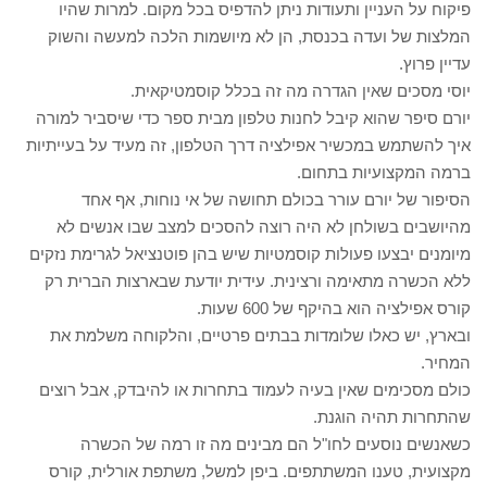
פיקוח על העניין ותעודות ניתן להדפיס בכל מקום. למרות שהיו
המלצות של ועדה בכנסת, הן לא מיושמות הלכה למעשה והשוק
עדיין פרוץ.
יוסי מסכים שאין הגדרה מה זה בכלל קוסמטיקאית.
יורם סיפר שהוא קיבל לחנות טלפון מבית ספר כדי שיסביר למורה
איך להשתמש במכשיר אפילציה דרך הטלפון, זה מעיד על בעייתיות
ברמה המקצועיות בתחום.
הסיפור של יורם עורר בכולם תחושה של אי נוחות, אף אחד
מהיושבים בשולחן לא היה רוצה להסכים למצב שבו אנשים לא
מיומנים יבצעו פעולות קוסמטיות שיש בהן פוטנציאל לגרימת נזקים
ללא הכשרה מתאימה ורצינית. עידית יודעת שבארצות הברית רק
קורס אפילציה הוא בהיקף של 600 שעות.
ובארץ, יש כאלו שלומדות בבתים פרטיים, והלקוחה משלמת את
המחיר.
כולם מסכימים שאין בעיה לעמוד בתחרות או להיבדק, אבל רוצים
שהתחרות תהיה הוגנת.
כשאנשים נוסעים לחו"ל הם מבינים מה זו רמה של הכשרה
מקצועית, טענו המשתתפים. ביפן למשל, משתפת אורלית, קורס