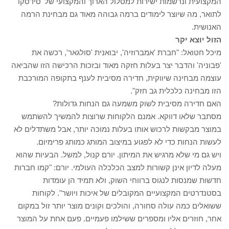
המקצועית ונרשמות ישירות למסלול הארוך והמקצועי של 'סידסקו'
לתואר, מה שיוצר לימודים ברמה גבוהה מאוד גם מבחינת הרמה
האנושית.
הזול יוצא יקר
מיכל חטואל: "חברת 'אמברוזיה', יבואנית 'סולגאר', רכשה את
'פבוניה' והדבר יצר בעלות חזקה מאוד ובזכות הרכישה הזו שהביאה
עוצמה מבחינה שיווקית, חדירה מסיבית לענף בתקופה המורכבת
הזו מבחינה כלכלית גב חזק".
האם חדירה מסיבית לשוק משמעה גם הנחות גדולות?
מסתבר שלאו דווקא. אמנם הלקוחות שרוצות להמשיך להשתמש
במוצר מבקשות לרכוש אותו בעלות נמוכה יותר, אבל משתדלים לא
לעשות הנחות כדי לא לפגוע במיצוב המותג כמותג פרימיום.
ויש גם מי שלא מרגיש את המיתון. יורם קנול, למשל. הבעיות שהוא
מעלה לדיון אינן קשורות למצב הכלכלה העולמי. יורם: "קמו חברות
חדשות שמנסות לנגוס ברווחי השוק, ולא תמיד הן עומדות
בסטנדרטים המקצועיים המקובלים של איכות ויושר". לקוחות
ששואלים כמה עולה סחורה, והולכים וקונים מוצר יותר זול במקום
אחר, חוזרים אליו ומספרים ששילמו פעמיים. פעם אחת על המוצר