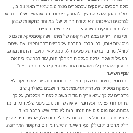
כולם הסכימו שעסקים שכמוכרים מוצר טוב שמאוד מאמינים בו,
יכולים בזמן הזה להמשיך ולהחזיק באמונה הזו שהמוצר שלהם דרוש
לצרכנים ושאיכותו היא נקודת החוזק שלו במיוחד בתקופות שבהן
הלקוחות בודקים 'בשבע עיניים' כל הוצאה כספית.
יוסי נווה: "זיהינו במפורש תקופה של מיתון, ושהקוסמטיקאיות גם כן
מרגישות אותו, ולכן הלכנו בחברה על פריצת דרך והקמנו את שיטת
'4mp'. מדובר ברשת של פעילות לקוסמטיקאיות ועבודה תחת מותג,
והפעילות שלהן גדלה בעקבות המהלך הזה, עוד דבר שמוכיח את
הרעיון שזהו זמן להתארגנות מחודשת ומינוף רעיונות מקוריים".
ענף השיער
כמו תמיד, העובדה שענף המספרות ותחום השיער לא מבוקר ולא
מפוקח מספיק, מעוררת תרעומת אצל היושבים בשולחן. שוב
מדברים על כך שלא צריך תעודות בשביל לפתוח מכללות, על כך
שהתחרות עצומה ולא תמיד עושה שירות טוב, מפני שלא הכל ברמה
גבוהה. אם מוסיפים את הנתון הזה לעובדה שיש הרבה מאוד
מספרות קטנות, וכל אחד נלחם על הלקוחות שלו, אפשר יהיה להבין
חלק מהסיבות בגללן ענף השיער הרגיש זעזועים בתקופה האחרונה.
דרך הסוכנים בשטח מרגישים בחברות את סגירת המספרות