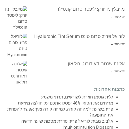
מייבלין ניו יורק: ליפטר סרום קונסילר
קרא עוד ←
לוריאל פריז: סרום טינט Hyaluronic Tint Serum
קרא עוד ←
אלונה שכטר: דאודורנט רול און
קרא עוד ←
כתבות אחרונות
גלית גוטמן חוזרת לשורשים, תרתי משמע
מריחים את הסוף: 46% יפסלו אתכם על חולצה מיוזעת
פריז בשיער: למה זה קורה, למי זה קורה ואיך אפשר להפחית
את התופעה?
אלביב מבית לוריאל פריז: סדרת מסכות שיער חדשה
Intuition:Intuition Blossom