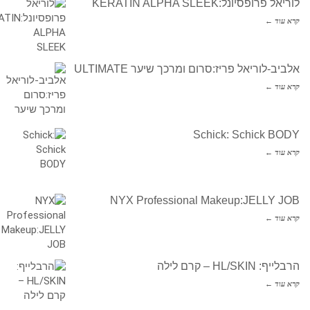
לוריאל פרופסיונל:KERATIN ALPHA SLEEK
קרא עוד ←
אלביב-לוריאל פריז:סרום ומרכך שיער ULTIMATE
קרא עוד ←
Schick: Schick BODY
קרא עוד ←
NYX Professional Makeup:JELLY JOB
קרא עוד ←
הרבלייף: HL/SKIN – קרם לילה
קרא עוד ←