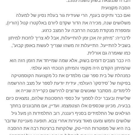
חברה שנמצאת בשוק משנת 1939.
הסבה מקצועית
ואם כבר ותיקים בענף, הרי שעידית גור בעלת נסיון של למעלה
משלושים שנה, מכירה את הדור שקדם ליורם באלקטרו קנול (הוריו),
ומספרת מנקודת מבטה הרחבה על המצב כרגע.
לדבריה: "מיתון זה אכן זמן להתייעלות, אבל לא צריך לחכות למיתון
בשביל להתייעל. התייעלות זה משהו שצריך לעשות באופן קבוע",
כמו שאמרה גם אורלית.
היו כבר מצבים דומים בשוק, אלא שמה שמייחד את הזמן הזה הוא
שהמיתון הקודם היה מקומי והמיתון הנוכחי הוא עולמי.
כמנהלת של בית ספר שבו מלמדים את כל מקצועות הקוסמטיקה
בפיקוח של 'סידסקו' העולמי, עידית יודעת לספר על מצב ההרשמה
ללימודים. מסתבר שאנשים שרוצים להירשם כקריירה שנייה או
שלישית ובעבר יכלו לסמוך על כספי החסכונות שלהם, נמצאים כיום
בבעיה, מכיוון שכספים אלו הצטמצמו. ועדיין, אם מתבוננים בחתך
הגילאים של התלמידים בסניף רעננה, רוב התלמידות הן מעל גיל
שלושים וחמש ומעט מאוד צעירות אחרי צבא. תופעה מעניינת שדובר
בה היא של מפוטרות ההיי-טק, שלוקחות ברצינות רבה את ההסבה