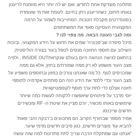
מתלונה מוצדקת אחת לחודש, ואם יש לה יותר היא מוזמנת לריענון
באותו תחום, כשהריענון ניתן בחינם. לעומת זאת מי שעומדת
בסטנדרטים מקבלת הטבות. המחוייבות לשמור על הרמה
המקצועית העסיקה מאוד את המשתתפים.
ומה לגבי העונה הבאה. מה צפוי לנו ?
מיכל סיפרה שב'פבוניה' שמים את הדגש על הידע המקצועי, ובזכות
השילוב עם תוספי התזונה מנסים לטפל בעור בצורה הוליסטית,
בהתאם לגישה הנהוגה היום בעולם שנקראתINSIDE OUT , ולפיה
מצב העור מושפע לא רק ממה שמורחים בחוץ, אלא גם ממה
שמכניסים לגוף. כל מה שאנחנו צורכים במזון ובתוספים משפיע על
מצב העור וכדי ללמד את הידע הזה הם פותחים אקדמיה לתוספי
תזונה אצלם כדי לתת ערך מוסף לקוסמטיקאיות.
יוסי מדבר על פיתוחים שיאפשרו ללקוחה לעשות כמה שיותר
שימושים באותו מכשיר, יורם מציין את שיטת ה- RF ומכשירים
חדשים שייכנסו.
אמיר מספר שבחורף הקרוב הם מתכוונים ב'רבקה זהבי פאות'
להביא עוד מוצרים חדשים, כגון סיבים חדשים מדמי שיער.
"אנחנו עם שמתקלח הרבה וצריך לתת פתרונות למה שזה עושה