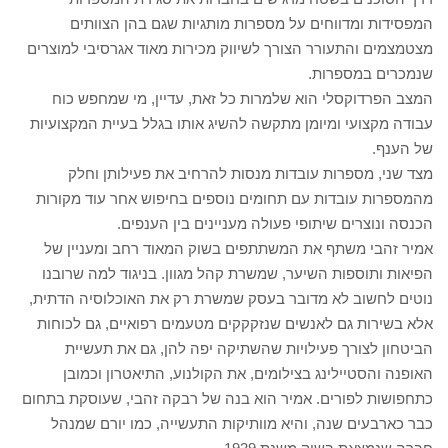
המפסידות ומדווחים על מספרות מותגיות שגם בהן הצוותים
מצטמצמים והתעורר הצורך לשיווק מכירות מאוד אגרסיבי למוצרים
שנמכרים במספרות.
המצב הפרדוקסלי הוא שלמרות כל זאת, עדיין, מי שמחפש כוח
עבודה מקצועי ומיומן מתקשה להשיג אותו בגלל בעיית המקצועיות
של הענף.
מצד שני, מספרות עובדות מנסות להרחיב את פעילותן וחלק
מהמספרות עובדות עם תחומים נוספים בחיפוש אחר עוד מקורות
הכנסה ונוצרים שיתופי פעולה מעניינים בין הענפים.
אמיר זהבי משתף את המשתתפים בשוק המאוד רחב ומעניין של
הפיאות ותוספות השיער, שמשרת קהל מגוון. בניגוד למה שרובנו
נוטים לחשוב לא מדובר בעסק שמשרת רק את האוכלוסיה הדתית,
אלא בשירות גם לאנשים שנזקקקים מטעמים רפואיים, גם לכוחות
הביטחון לצורך פעילויות שהשתיקה יפה להן, גם את תעשיית
האופנה והסטיילינג בצילומים, את הקולנוע, התיאטרון וכמובן
כתחפושות לפורים. אמיר הוא בנה של רבקה זהבי, שעוסקת בתחום
כבר כארבעים שנה, והיא מוותיקות התעשייה, כמו יורם שמנהל