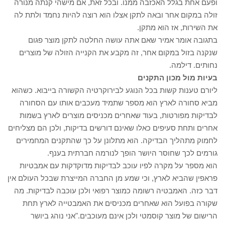
ופעם אחת בגלל האכזבה ממנו. ובכל זאת, אם מישהי קנתה מנורה
זולה במקום אחר ובאה לתקן אצלו הוא רוצה להיות נחמד ולתת לה
את השירות, אז הוא מתקן.
בתגובה אומר אמיר שאם אתה עושה החלטה לתקן מוצר פגום
שנקנה בזול במקום אחר, זה מקבע את הקנייה הזולה של מוצרים
נחותים. דילמה.
בעיות מול מכון התקנים
ליורם טענות קשות בכל הנוגע לבירוקרטיה הקשורה בייבוא. כשהוא
מביא סחורה לארץ הוא מספר שתמיד מעכבים אותו עם הסחורה
לבדיקות מפורטות, בעוד שאחרים מכניסים מוצרים לארץ בשמות
אחרים ותחת סעיפים כאלו שאינם דורשים בדיקות, ולכן הם מצליחים
לחמוק מתהליך הבדיקה. הוא מתלונן על כך שהתקנים המחמירים
גורמים לכך שחוסר היושר הופך לנורמה חברתית בענף.
הוא מספר על מקרה לפיו עוכב לבדיקות מדוקדקות עם אמבטיות
פראפין שהביא לארץ, וכי שמע מן החברה המייצרת שבכל העולם אין
דבר כזה. האמבטיה רשומה כמוצר רפואי ולכן עוכבה לבדיקות. מה
שקורה בפועל הוא שאחרים מכניסים את האמבטייה לארץ תחת
הרישום של מוצר קוסמטי ולכן אינם מעוכבים."אני נוהג ביושר