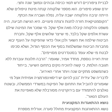
לבניית ציפורניים דורש תנאי כניסה גבוהים ונמשך שנה וחצי.
יורם שופע סיפורים. הוא מספר שלקוחה קנתה מיטת טיפולים שלא
הייתה יציבה והלקוחה ישבה עליה, נפלה ושברה את הכתף.
"הקוסמטיקאית חזרה לחנות ורצתה פיצויים. היא הגישה תביעה, היה
משפט והלקוחה קיבלה מאה אלף שקל. מי שמכר את המיטה שילם
עשרת אלפים שקל בלבד, מי שייצר שלושים אלף שקל, וחברת
הביטוח שילמה את השאר ולכן אולי כדאי שהפיקוח על הענף יבוא
מחברות הביטוח שמשלמות בסוף את הכסף הגדול, ושלא סכימו
לבטח מי שלא עומד בסטנדרטים מסויימים".
זווית ראייה נוספת, מחדד אמיר, שאומר: "הרבה תלונות עוברות ללא
תגובה הולמת, כי קשה להוכיח נזקים בתחום השיער, בייחוד
כשהמשפט מתקיים שנה ויותר אחרי האירוע".
לדבריה של עידית "נכון להיום יש דיסאינפורמציה אמיתית אצל מי
שאמורים להוביל את התחום של הפיקוח במשרדי הממשלה, ובשטח
נאלצים להתמודד עם בירוקרטיה מסורבלת שלא מאפיינת את
העולם הנאור".
נושא ההתאגדות המקצועית
נושא ההתארגנות המקצועית מחולל סערה. אורלית מספרת