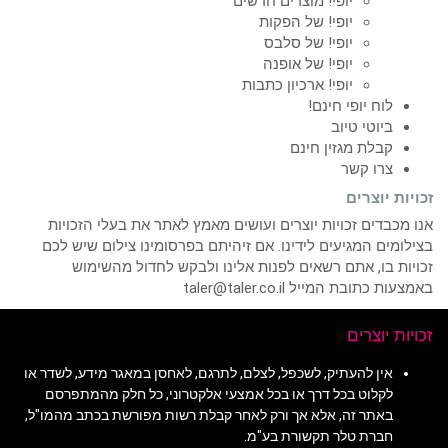
יופי! מוצרים חדשים
יופי! של הפקות
יופי! של סלבס
יופי! של אופנה
יופי! ארכיון כתבות
לוח יופי חינם!
ביוטי טיוב
קבלת מגזין חינם
צרו קשר
זכויות יוצרים
אנו מכבדים זכויות יוצרים ועושים מאמץ לאתר את בעלי הזכויות
בצילומים המגיעים לידינו. אם זיהיתם בפרסומינו צילום שיש לכם
זכויות בו, אתם רשאים לפנות אלינו ולבקש לחדול מהשימוש
באמצעות כתובת המייל taler@taler.co.il
זכויות יוצרים
אין להעתיק, לשכפל, לצלם, לתרגם, לאחסן במאגר מידע, לשדר או
לקלוט בכל דרך או בכל אמצעי אלקטרוני, כל חלק מהמתפרסם
באתר זה, אלא אך ורק לאחר קבלת רשות מפורשת בכתב מהמו"ל,
חברת טלר תקשורת בע"מ.