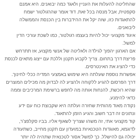
שהחליטה להעלות את העניין ולאגד כמה יבואנים. היא אמנם
סקפטית, אבל מנסה בכל זאת. דוד אומר שהרגולטור ישמח
להתאגדות כזו, שזה יקל את ההידברות בין הכנסת והממשלה
ליבואנים.
איגוד מקצועי יכול להיות בעצמו רגולטור, כמו לשכת עורכי הדין
למשל.
אם הארגון יהפוך לגילדה ולאליטה של אנשי מקצוע, אז תתרחש
פריצת דרך בתחום. צריך לקבוע תקנון וללכת עם ייצוג מתאים לכנסת
כדי להציג את האינטרסים.
אפשרות נוספת שעלתה היא שימוש באמצעי המדיה ככלי לחינוך.
דרך הפרסום להגיע ללקוחה ולהציע לה לבדוק מה מכילים המוצרים
שהיא רוכשת, להנחות אותה מה לחפש ברשימת המרכיבים וממה
כדאי להימנע.
נקודה מאוד מהותית שחזרה ועלתה היא שקבוצת כוח עם ידע
ונתונים זה דבר חשוב והגיע הזמן להתאגד.
קוד מקצועי אתי, זה משהו שצריך לשאוף אליו. בביו סקלפצ'ר,
לדוגמא, מאוגדות הטכנאיות במועדון עם תקנון מחייב, כשתעודה
יכולה גם להישלל. כך למשל אסור לטכנאית שתהיה לה יותר