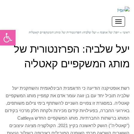
תפריט
פתח סרגל
ראשי
»
יופי! של אופנה
»
יעל שלביה: הפרזנטורית של מותג המשקפיים קאטליה
יעל שלביה: הפרזנטורית של
מותג המשקפיים קאטליה
רשת אופטיקנה הודיעה כי הדוגמנית הבינלאומית והשחקנית יעל
שלביה תוביל יחד עם בן זוגה עומר אדם את קמפיין מותג המשקפיים
קאטליה. במסגרת זו צפויים השניים להשתתף בימי צילום משותפים,
באירועי החברה, בפעילויות קידום מכירות ולקחת חלק מרכזי בקידום
המותג ברשתות החברתיות. מותג המשקפיים החדש Cattleya
("קאטליה") הושק לראשונה בקיץ 2021. הקולקציה מציגה עיצובים
השואבים השראה מבתי האופנה המובילים באירופה בשילוב נגיעות