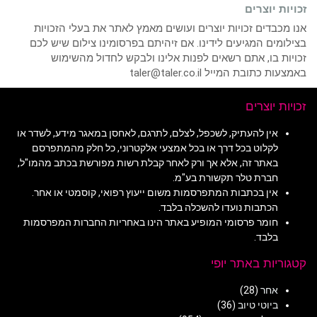
זכויות יוצרים
אנו מכבדים זכויות יוצרים ועושים מאמץ לאתר את בעלי הזכויות
בצילומים המגיעים לידינו. אם זיהיתם בפרסומינו צילום שיש לכם
זכויות בו, אתם רשאים לפנות אלינו ולבקש לחדול מהשימוש
באמצעות כתובת המייל taler@taler.co.il
זכויות יוצרים
אין להעתיק, לשכפל, לצלם, לתרגם, לאחסן במאגר מידע, לשדר או
לקלוט בכל דרך או בכל אמצעי אלקטרוני, כל חלק מהמתפרסם
באתר זה, אלא אך ורק לאחר קבלת רשות מפורשת בכתב מהמו"ל,
חברת טלר תקשורת בע"מ.
אין בכתבות המתפרסמות משום ייעוץ רפואי, קוסמטי או אחר.
הכתבות נועדו להשכלה בלבד.
חומר פרסומי המופיע באתר הינו באחריות החברות המפרסמות
בלבד.
קטגוריות באתר יופי
אחר
(28)
ביוטי טיוב
(36)