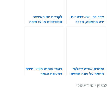
אדר כהן, שאיבדה את
לקראת יום האישה:
ידה בתאונה, תככב
סטודנטים מויצו חיפה
בקמפיין של SCOOP
עיצבו מחוכים
הזמרת אודיה אזולאי
בוגרי אופנה בוויצו חיפה
חתמה על עונה נוספת
בתצוגת הגמר
כפרזנטורית של רשת
SCOOP
למגזין יופי דיגיטלי