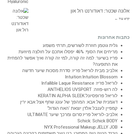
אלונה שכטר: דאודורנט רול און
קרא עוד ←
כתבות אחרונות
גלית גוטמן חוזרת לשורשים, תרתי משמע
מריחים את הסוף: 46% יפסלו אתכם על חולצה מיוזעת
פריז בשיער: למה זה קורה, למי זה קורה ואיך אפשר להפחית
את התופעה?
אלביב מבית לוריאל פריז: סדרת מסכות שיער חדשה
Intuition:Intuition Blossom
לוריאל פריז: Infallible Laque Resistance
לה רוש-פוזה: ANTHELIOS UVSPORT
לוריאל פרופסיונל:KERATIN ALPHA SLEEK
דוגמנית של אבא: המהפך של עונג שחף אצל אבא ירין
קמפיין לענבל אלדן יוצאת 'האח הגדול'
אלביב-לוריאל פריז:סרום ומרכך שיער ULTIMATE
Schick: Schick BODY
NYX Professional Makeup:JELLY JOB
טרנד הטיק טוק המסוכן: בני נוער משתזפים בקרינה הגבוהה