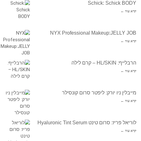
Schick: Schick BODY
קרא עוד ←
NYX Professional Makeup:JELLY JOB
קרא עוד ←
הרבלייף: HL/SKIN – קרם לילה
קרא עוד ←
מייבלין ניו יורק: ליפטר סרום קונסילר
קרא עוד ←
לוריאל פריז: סרום טינט Hyaluronic Tint Serum
קרא עוד ←