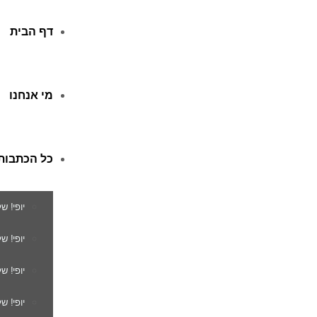
דף הבית
מי אנחנו
כל הכתבות
יופי! ש
יופי! 
יופי! ש
יופי! ש