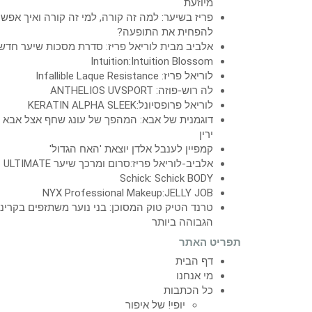
מיוזעת
פריז בשיער: למה זה קורה, למי זה קורה ואיך אפש
להפחית את התופעה?
אלביב מבית לוריאל פריז: סדרת מסכות שיער חדש
Intuition:Intuition Blossom
לוריאל פריז: Infallible Laque Resistance
לה רוש-פוזה: ANTHELIOS UVSPORT
לוריאל פרופסיונל:KERATIN ALPHA SLEEK
דוגמנית של אבא: המהפך של עונג שחף אצל אבא
ירין
קמפיין לענבל אלדן יוצאת 'האח הגדול'
אלביב-לוריאל פריז:סרום ומרכך שיער ULTIMATE
Schick: Schick BODY
NYX Professional Makeup:JELLY JOB
טרנד הטיק טוק המסוכן: בני נוער משתזפים בקרינ
הגבוהה ביותר
תפריט האתר
דף הבית
מי אנחנו
כל הכתבות
יופי! של איפור