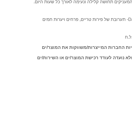
וון ניחוחות המעניקים תחושה קלילה ונעימה לאורך כל שעות היום.
Aerie- תערובת של פירות מתוקים ופרחים לניחוח חושני. Daydream- תערובת של פירות טריים, פרחים ויערות חמים
ות החברות המייצרות/משווקות את המוצר/ים
לא נועדה לעודד רכישת המוצר/ים או השירות/ים