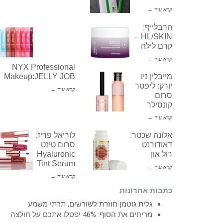
קרא עוד ←
הרבלייף:
HL/SKIN –
קרם לילה
קרא עוד ←
NYX Professional
מייבלין ניו
Makeup:JELLY JOB
יורק: ליפטר
קרא עוד ←
סרום
קונסילר
קרא עוד ←
אלונה שכטר:
לוריאל פריז:
דאודורנט
סרום טינט
רול און
Hyaluronic
Tint Serum
קרא עוד ←
קרא עוד ←
כתבות אחרונות
גלית גוטמן חוזרת לשורשים, תרתי משמע
מריחים את הסוף: 46% יפסלו אתכם על חולצה