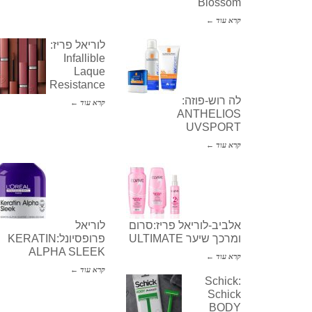
Blossom
קרא עוד ←
לוריאל פריז:
Infallible
Laque
Resistance
לה רוש-פוזה:
קרא עוד ←
ANTHELIOS
UVSPORT
קרא עוד ←
אלביב-לוריאל פריז:סרום
לוריאל
ומרכך שיער ULTIMATE
פרופסיונל:KERATIN
ALPHA SLEEK
קרא עוד ←
קרא עוד ←
Schick:
Schick
BODY