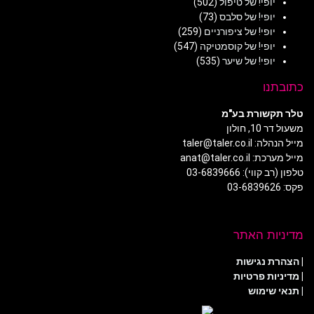
יופי! של טיפול
(502)
יופי! של סלבס
(73)
יופי! של ציפורניים
(259)
יופי! של קוסמטיקה
(547)
יופי! של שיער
(535)
כתובתנו
טלר תקשורת בע"מ
משעול דר 10, חולון
מייל הנהלה: taler@taler.co.il
מייל מערכת: anat@taler.co.il
טלפון (רב קווי): 03-6839666
פקס: 03-6839626
מדיניות האתר
|
הצהרת נגישות
|
מדיניות פרטיות
| תנאי שימוש