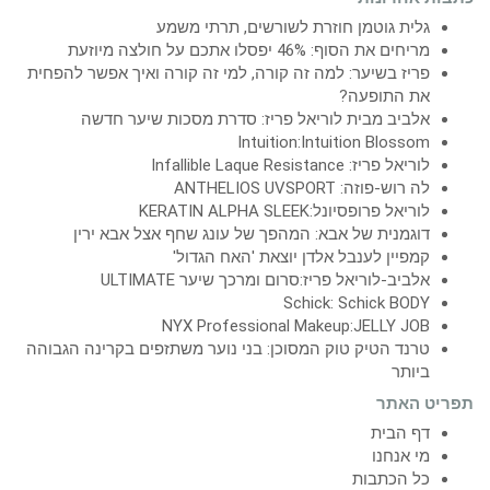
גלית גוטמן חוזרת לשורשים, תרתי משמע
מריחים את הסוף: 46% יפסלו אתכם על חולצה מיוזעת
פריז בשיער: למה זה קורה, למי זה קורה ואיך אפשר להפחית
את התופעה?
אלביב מבית לוריאל פריז: סדרת מסכות שיער חדשה
Intuition:Intuition Blossom
לוריאל פריז: Infallible Laque Resistance
לה רוש-פוזה: ANTHELIOS UVSPORT
לוריאל פרופסיונל:KERATIN ALPHA SLEEK
דוגמנית של אבא: המהפך של עונג שחף אצל אבא ירין
קמפיין לענבל אלדן יוצאת 'האח הגדול'
אלביב-לוריאל פריז:סרום ומרכך שיער ULTIMATE
Schick: Schick BODY
NYX Professional Makeup:JELLY JOB
טרנד הטיק טוק המסוכן: בני נוער משתזפים בקרינה הגבוהה
ביותר
תפריט האתר
דף הבית
מי אנחנו
כל הכתבות