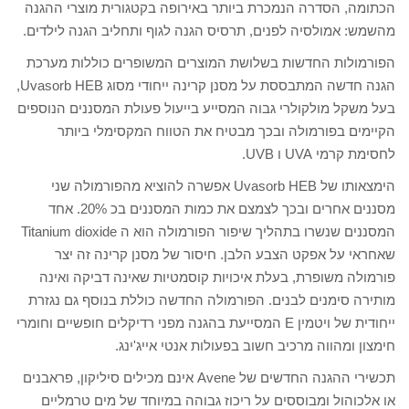
הכתומה, הסדרה הנמכרת ביותר באירופה בקטגורית מוצרי ההגנה
מהשמש: אמולסיה לפנים, תרסיס הגנה לגוף ותחליב הגנה לילדים.
הפורמולות החדשות בשלושת המוצרים המשופרים כוללות מערכת
הגנה חדשה המתבססת על מסנן קרינה ייחודי מסוג Uvasorb HEB,
בעל משקל מולקולרי גבוה המסייע בייעול פעולת המסננים הנוספים
הקיימים בפורמולה ובכך מבטיח את הטווח המקסימלי ביותר
לחסימת קרמי UVA ו UVB.
הימצאותו של Uvasorb HEB אפשרה להוציא מהפורמולה שני
מסננים אחרים ובכך לצמצם את כמות המסננים בכ 20%. אחד
המסננים שנשרו בתהליך שיפור הפורמולה הוא ה Titanium dioxide
שאחראי על אפקט הצבע הלבן. חיסור של מסנן קרינה זה יצר
פורמולה משופרת, בעלת איכויות קוסמטיות שאינה דביקה ואינה
מותירה סימנים לבנים. הפורמולה החדשה כוללת בנוסף גם נגזרת
ייחודית של ויטמין E המסייעת בהגנה מפני רדיקלים חופשיים וחומרי
חימצון ומהווה מרכיב חשוב בפעולות אנטי אייג'ינג.
תכשירי ההגנה החדשים של Avene אינם מכילים סיליקון, פראבנים
או אלכוהול ומבוססים על ריכוז גבוהה במיוחד של מים טרמליים