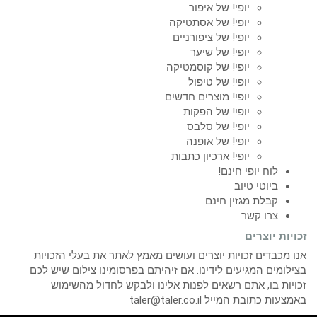
יופי! של איפור
יופי! של אסתטיקה
יופי! של ציפורניים
יופי! של שיער
יופי! של קוסמטיקה
יופי! של טיפול
יופי! מוצרים חדשים
יופי! של הפקות
יופי! של סלבס
יופי! של אופנה
יופי! ארכיון כתבות
לוח יופי חינם!
ביוטי טיוב
קבלת מגזין חינם
צרו קשר
זכויות יוצרים
אנו מכבדים זכויות יוצרים ועושים מאמץ לאתר את בעלי הזכויות
בצילומים המגיעים לידינו. אם זיהיתם בפרסומינו צילום שיש לכם
זכויות בו, אתם רשאים לפנות אלינו ולבקש לחדול מהשימוש
באמצעות כתובת המייל taler@taler.co.il