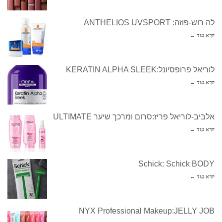
לה רוש-פוזה: ANTHELIOS UVSPORT
קרא עוד ←
לוריאל פרופסיונל:KERATIN ALPHA SLEEK
קרא עוד ←
אלביב-לוריאל פריז:סרום ומרכך שיער ULTIMATE
קרא עוד ←
Schick: Schick BODY
קרא עוד ←
NYX Professional Makeup:JELLY JOB