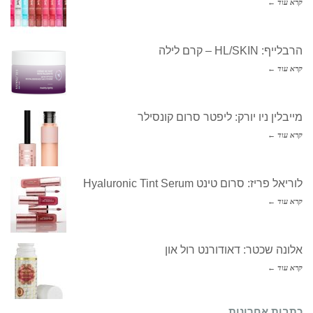
קרא עוד ←
הרבלייף: HL/SKIN – קרם לילה
קרא עוד ←
מייבלין ניו יורק: ליפטר סרום קונסילר
קרא עוד ←
לוריאל פריז: סרום טינט Hyaluronic Tint Serum
קרא עוד ←
אלונה שכטר: דאודורנט רול און
קרא עוד ←
כתבות אחרונות