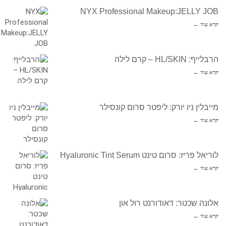
NYX Professional Makeup:JELLY JOB
קרא עוד ←
הרבלייף: HL/SKIN – קרם לילה
קרא עוד ←
מייבלין ניו יורק: ליפטר סרום קונסילר
קרא עוד ←
לוריאל פריז: סרום טינט Hyaluronic Tint Serum
קרא עוד ←
אלונה שכטר: דאודורנט רול און
קרא עוד ←