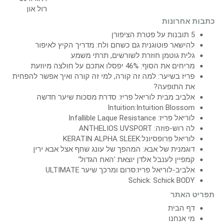
כתבות אחרונות
5 תובנות על פטרת הציפורן
להישאר פוטוגנית גם כשחם ולח: מדריך הקיץ לאיפור
גלית גוטמן חוזרת לשורשים, תרתי משמע
מריחים את הסוף: 46% יפסלו אתכם על חולצה מיוזעת
פריז בשיער: למה זה קורה, למי זה קורה ואיך אפשר להפחית
את התופעה?
אלביב מבית לוריאל פריז: סדרת מסכות שיער חדשה
Intuition:Intuition Blossom
לוריאל פריז: Infallible Laque Resistance
לה רוש-פוזה: ANTHELIOS UVSPORT
לוריאל פרופסיונל:KERATIN ALPHA SLEEK
דוגמנית של אבא: המהפך של עונג שחף אצל אבא ירין
קמפיין לענבל אלדן יוצאת 'האח הגדול'
אלביב-לוריאל פריז:סרום ומרכך שיער ULTIMATE
Schick: Schick BODY
תפריט האתר
דף הבית
מי אנחנו