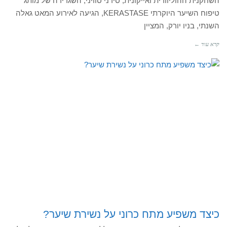
השחקנית ההוליוודית ואייקונית, סידני סוויני, השגרירה של מותג
טיפוח השיער היוקרתי KERASTASE, הגיעה לאירוע המאט גאלה
השנתי, בניו יורק, המציין
קרא עוד ←
כיצד משפיע מתח כרוני על נשירת שיער?