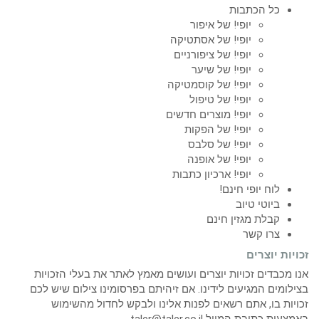
כל הכתבות
יופי! של איפור
יופי! של אסתטיקה
יופי! של ציפורניים
יופי! של שיער
יופי! של קוסמטיקה
יופי! של טיפול
יופי! מוצרים חדשים
יופי! של הפקות
יופי! של סלבס
יופי! של אופנה
יופי! ארכיון כתבות
לוח יופי חינם!
ביוטי טיוב
קבלת מגזין חינם
צרו קשר
זכויות יוצרים
אנו מכבדים זכויות יוצרים ועושים מאמץ לאתר את בעלי הזכויות
בצילומים המגיעים לידינו. אם זיהיתם בפרסומינו צילום שיש לכם
זכויות בו, אתם רשאים לפנות אלינו ולבקש לחדול מהשימוש
באמצעות כתובת המייל taler@taler.co.il