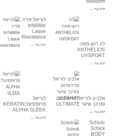
Blossom
קרא עוד ←
לוריאל פריז:
Infallible
Laque
Resistance
לה רוש-פוזה:
קרא עוד ←
ANTHELIOS
UVSPORT
קרא עוד ←
אלביב-לוריאל פריז:סרום
לוריאל
ומרכך שיער ULTIMATE
פרופסיונל:KERATIN
ALPHA SLEEK
קרא עוד ←
קרא עוד ←
Schick:
Schick
BODY