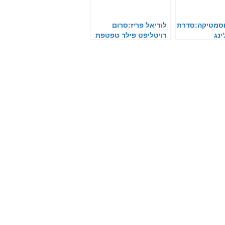
וסמטיקה:סדרת
לוריאל פריז:סרום
ינג
רויטליפט פילר טפטפת