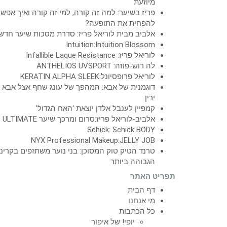
מיוזעת
פריז בשיער: למה זה קורה, למי זה קורה ואיך אפש
להפחית את התופעה?
אלביב מבית לוריאל פריז: סדרת מסכות שיער חדש
Intuition:Intuition Blossom
לוריאל פריז: Infallible Laque Resistance
לה רוש-פוזה: ANTHELIOS UVSPORT
לוריאל פרופסיונל:KERATIN ALPHA SLEEK
דוגמנית של אבא: המהפך של עונג שחף אצל אבא
ירין
קמפיין לענבל אלדן יוצאת 'האח הגדול'
אלביב-לוריאל פריז:סרום ומרכך שיער ULTIMATE
Schick: Schick BODY
NYX Professional Makeup:JELLY JOB
טרנד הטיק טוק המסוכן: בני נוער משתזפים בקרינ
הגבוהה ביותר
תפריט האתר
דף הבית
מי אנחנו
כל הכתבות
יופי! של איפור