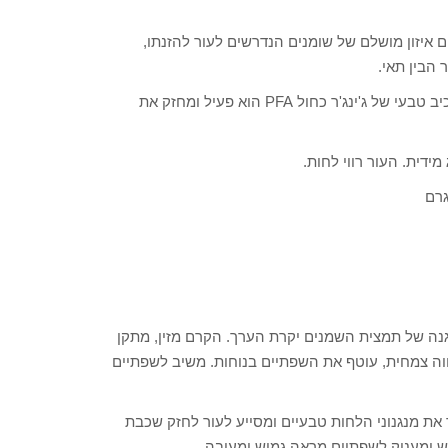
 איזון מושלם של שומנים הנדרשים לעור להזנתו,
הבין תאי.
הגנה עמוקה- המחסום הבין עורי מוגן על ידי הגנה נוגדת חמצון- רכיב טבעי של ג'ינג'ר כחול PFA הוא פעיל ומחזק את
ידית. העור רווי לחות.
נה של תמצית השמנים יקרת הערך. הקרם מזין, מתקן
עווה צמחית, עוטף את השפתיים בנוחות. משיב לשפתיים
כיב פעיל בלעדי לשאנל, קמליה אלבה PFA מתגבר את מנגנוני הלחות טבעיים ומסייע לעור לחזק שכבת
 ומעניק לשפתיים מראה גמיש ומעובה.