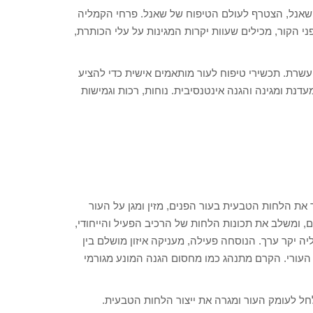
 שאנל, הצטרף לעולם הטיפוח של שאנל. פרחי הקמליה
י הקור, מכילים שעוות יקרות המגינות על עלי הכותרת,
וגמא זו, שאנל פיתחו את סדרת HYDRA BEAUTY המועשרת. תכשירי טיפוח לעור מותאמים אישית כדי להציע
נת ומגינה והגנה אינטנסיבית. נוחות, רכות וגמישות
ור יבש, NUTRITION HYDRA BEAUTY . מתגבר את הלחות הטבעית בעור הפנים, מזין ומגן על העור
, ומשלב את תכונות הלחות של הרכיב הפעיל והייחודי,
של שמן קמליה יקר ערך. הנוסחה פעילה, מעניקה איזון מושלם בין
ם העורי. הקרם מתנהג כמו מחסום הגנה המונע מגורמי
ה- הרכיב הפעיל והייחודי, פרח קמליה אלבה PFA מחלחל לעומק העור ומגרה את ייצור הלחות הטבעית.