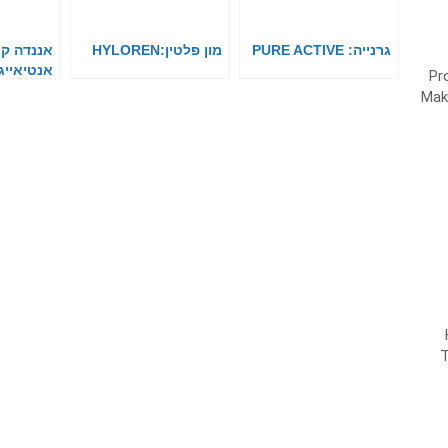
גרנייה: PURE ACTIVE
מון פלטין:HYLOREN
אננדה ק
אנטיאייג'