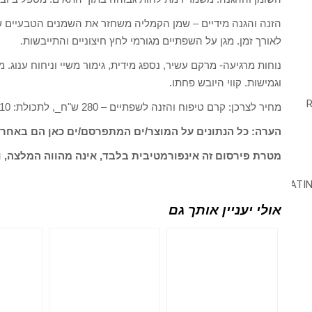
הזנה והגנה מידיים – שמן הקמליה משחזר את השמנים הטבעיים ש
לאורך זמן. מגן על השפתיים מגורמי לחץ חיצוניים והתייבשות.
נוחות מרגיעה- מרקם עשיר, נספג מידית, גימור משיי וניחוח ענוג. 
וגמישות. קווי היובש פחתו.
מחיר לצרכן: קרם טיפוח והזנה לשפתיים – 280 ש"ח_, לתכולת: 10 גרם
הערה: כל הנתונים על המוצר/ים המתפרסם/ים כאן הם באחרי
מטרת פירסום זה אינפורמטיבית בלבד, אינה מהווה המלצה, ו
אולי יעניין אותך גם