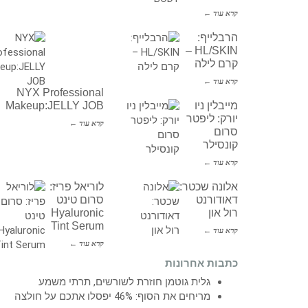
קרא עוד ←
הרבלייף:
HL/SKIN –
קרם לילה
קרא עוד ←
NYX Professional
מייבלין ניו
Makeup:JELLY JOB
יורק: ליפטר
קרא עוד ←
סרום
קונסילר
קרא עוד ←
אלונה שכטר:
לוריאל פריז:
דאודורנט
סרום טינט
רול און
Hyaluronic
Tint Serum
קרא עוד ←
קרא עוד ←
כתבות אחרונות
גלית גוטמן חוזרת לשורשים, תרתי משמע
מריחים את הסוף: 46% יפסלו אתכם על חולצה