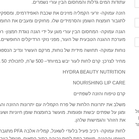
עתודות המים גדלות והמחסום הבין עורי נשמרים.
הזנה עמוקה- זרעי הקמליה מזינים את שכבת האפידרמיס, ומספקים
לתגבור חומצות השומן והסרמידים שלו. מחזקים ומעבים את החומר 
מערכת ההגנה הטבעית של העור, מפני נזקי הרדיקלים החופשיים.
נוחות עמוקה- תחושה מידית של נוחות, מרקם העשיר ונדיב הנספג מ
מחיר לצרכן: קרם לחות לעור יבש במיוחד– 500 ש"ח, לתכולת: 50 גרם
HYDRA BEAUTY NUTRITION
NOURISHING LIP CARE
קרם טיפוח והזנה לשפתיים
משלב את יתרונות הלחות של פרח הקמליה עם יתרונות ההזנה והג
ומגן על שפתים יבשות ופגומות. מועשר בחומצות שומן חיוניות וש
את הזוהר והגמישות שלהן.
לחות עמוקה- ר
השומן וההגנה. משמר רמת לחות גבוהה בתוך התאים. מטפל ביובש