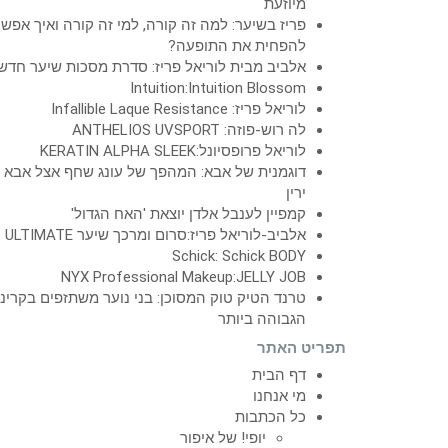
מיוזעת
פריז בשיער: למה זה קורה, למי זה קורה ואיך אפש
להפחית את התופעה?
אלביב מבית לוריאל פריז: סדרת מסכות שיער חדש
Intuition:Intuition Blossom
לוריאל פריז: Infallible Laque Resistance
לה רוש-פוזה: ANTHELIOS UVSPORT
לוריאל פרופסיונל:KERATIN ALPHA SLEEK
דוגמנית של אבא: המהפך של עונג שחף אצל אבא
ירין
קמפיין לענבל אלדן יוצאת 'האח הגדול'
אלביב-לוריאל פריז:סרום ומרכך שיער ULTIMATE
Schick: Schick BODY
NYX Professional Makeup:JELLY JOB
טרנד הטיק טוק המסוכן: בני נוער משתזפים בקרינ
הגבוהה ביותר
תפריט האתר
דף הבית
מי אנחנו
כל הכתבות
יופי! של איפור