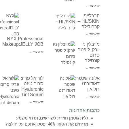
קרא עוד ←
הרבלייף:
HL/SKIN –
קרם לילה
קרא עוד ←
NYX Professional
מייבלין ניו
Makeup:JELLY JOB
יורק: ליפטר
קרא עוד ←
סרום
קונסילר
קרא עוד ←
אלונה שכטר:
לוריאל פריז:
דאודורנט
סרום טינט
רול און
Hyaluronic
Tint Serum
קרא עוד ←
קרא עוד ←
כתבות אחרונות
גלית גוטמן חוזרת לשורשים, תרתי משמע
מריחים את הסוף: 46% יפסלו אתכם על חולצה