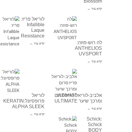
Blossom
קרא עוד ←
לוריאל פריז:
Infallible
Laque
Resistance
לה רוש-פוזה:
קרא עוד ←
ANTHELIOS
UVSPORT
קרא עוד ←
אלביב-לוריאל פריז:סרום
לוריאל
ומרכך שיער ULTIMATE
פרופסיונל:KERATIN
ALPHA SLEEK
קרא עוד ←
קרא עוד ←
Schick:
Schick
BODY