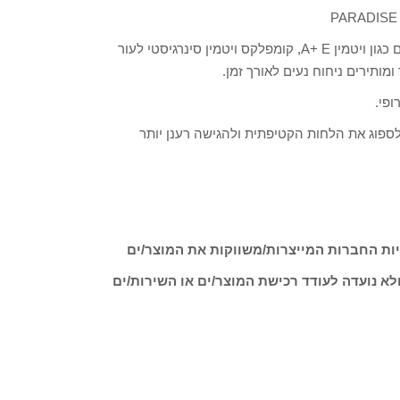
סדרה זו בעלת תערובת הרמונית של ניחוחות טריים, מכילה חומרים כגון ויטמין A+ E, קומפלקס ויטמין סינרגיסטי לעור
ומותירים ניחוח נעים לאורך זמן.
פי.
גישה "עורך יאהב לספוג את הלחות הקטיפתית ולהגישה רענן יותר
ות החברות המייצרות/משווקות את המוצר/ים
לא נועדה לעודד רכישת המוצר/ים או השירות/ים