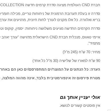
חברת CND העולמית מציגה סדרת קרמים חדשה PARADISE COLLECTION
בריא ואלוורה. כל אלו מקנים לעורך לחות חיונית, מרגיעים את עורך 
סדרת הקרמים החדשה מגיעים משלושה ניחוחות: יסמין, קוקוס וטרו
איימי טאווס, מנכלית חברת CND הישראלית מד
מתמיד".
מחיר: 70 ש"ח (245 מ"ל)
90 ש"ח למארז של שלישיה (30 מ"ל כל אחד)
הערה: כל הנתונים על המוצר/ים המתפרסם/ים כאן הם באחרי
מטרת פירסום זה אינפורמטיבית בלבד, אינה מהווה המלצה, ו
אולי יעניין אותך גם
אין פוסטים קשורים לנושא.