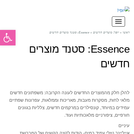
תפריט
פתח סרגל
ראשי
»
יופי! מוצרים חדשים
»
Essence: סטנד מוצרים חדשים
Essence: סטנד מוצרים
חדשים
להלן חלק מהמוצרים החדשים לעונה הקרובה: משפתונים חדשים
מלאי לחות, מסקרות מעבות, מאריכות וממלאות, עפרונות שפתיים
עמידים במיוחד, קונסילרים במרקמים חדשים, צלליות בגוונים
חורפיים, ציפורניים מלאכותיות ועוד.
עיניים
אייליינר נוזלי עמיד במים- הודות לקצה הקשיח של המברשת,