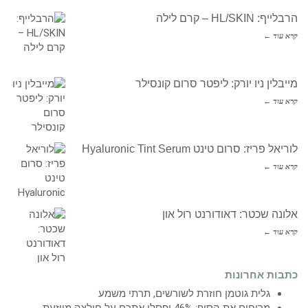
הרבלייף: HL/SKIN – קרם לילה
קרא עוד ←
מייבלין ניו יורק: ליפטר סרום קונסילר
קרא עוד ←
לוריאל פריז: סרום טינט Hyaluronic Tint Serum
קרא עוד ←
אלונה שכטר: דאודורנט רול און
קרא עוד ←
כתבות אחרונות
גלית גוטמן חוזרת לשורשים, תרתי משמע
מריחים את הסוף: 46% יפסלו אתכם על חולצה מיוזעת