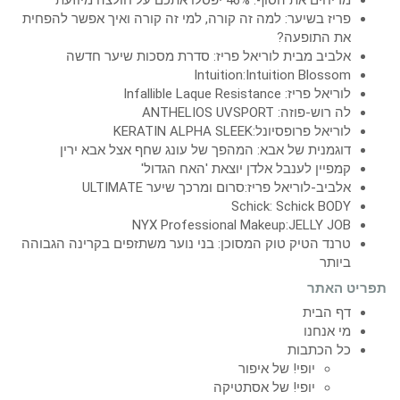
פריז בשיער: למה זה קורה, למי זה קורה ואיך אפשר להפחית
את התופעה?
אלביב מבית לוריאל פריז: סדרת מסכות שיער חדשה
Intuition:Intuition Blossom
לוריאל פריז: Infallible Laque Resistance
לה רוש-פוזה: ANTHELIOS UVSPORT
לוריאל פרופסיונל:KERATIN ALPHA SLEEK
דוגמנית של אבא: המהפך של עונג שחף אצל אבא ירין
קמפיין לענבל אלדן יוצאת 'האח הגדול'
אלביב-לוריאל פריז:סרום ומרכך שיער ULTIMATE
Schick: Schick BODY
NYX Professional Makeup:JELLY JOB
טרנד הטיק טוק המסוכן: בני נוער משתזפים בקרינה הגבוהה
ביותר
תפריט האתר
דף הבית
מי אנחנו
כל הכתבות
יופי! של איפור
יופי! של אסתטיקה