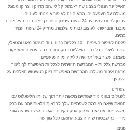
האייליינר הנוזלי בצבע שחור-עמוק קל ליישום מדויק ויוצר קו מעוגל
מושלם על העפעפיים. מתאים גם לאיפור אומנותי לעיניים.
עפרון לגבות עמיד עד 24 שעות עיפרון סופר רך ומסתובב בעל מחדד
מובנה ומברשת- לעיצוב גבות מושלמות. מחזיק 24 שעות ועמיד
במים.
פלטה לאיפור העיניים – 10 צלליות בגווני ניוד בגימור מאט ומטאלי,
שניתן לשלב בכל דרך. הצלליות בטקסטורה רכה ועמידה ומעניקות
פיגמנט עשיר בעל תחושה קלילה על העפעפיים
מברשת צלליות – המברשת הזוויתית לצלליות מאפשרת לך ליצור
מראה איפור מושלם. המברשת מאפשרת דיוק בטשטוש הצללית על
העפעף.
שפתיים
ליפגלוס בגווני ניוד שפתיים מלאות יותר תוך שניות! הליפגלוס עם
חמאת שיאה הגורמת לשפתיים שלך להראות מלאות יותר עם ברק
משגע. יחד עם זאת יש להן אפקט קירור. הגלוס מגיע בשבעה גווני
ניוד – כך שבטוח שיהיה צבע התואם לכל גוון עור.
פנים