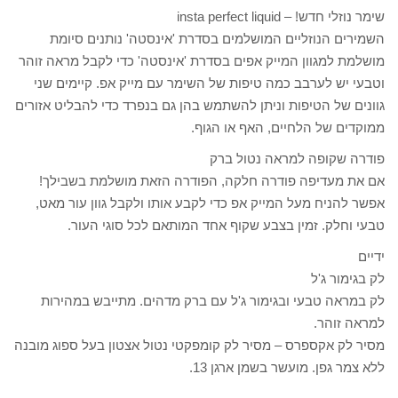
שימר נוזלי חדש! – insta perfect liquid
השמירים הנוזליים המושלמים בסדרת 'אינסטה' נותנים סיומת
מושלמת למגוון המייק אפים בסדרת 'אינסטה' כדי לקבל מראה זוהר
וטבעי יש לערבב כמה טיפות של השימר עם מייק אפ. קיימים שני
גוונים של הטיפות וניתן להשתמש בהן גם בנפרד כדי להבליט אזורים
ממוקדים של הלחיים, האף או הגוף.
פודרה שקופה למראה נטול ברק
אם את מעדיפה פודרה חלקה, הפודרה הזאת מושלמת בשבילך!
אפשר להניח מעל המייק אפ כדי לקבע אותו ולקבל גוון עור מאט,
טבעי וחלק. זמין בצבע שקוף אחד המותאם לכל סוגי העור.
ידיים
לק בגימור ג'ל
לק במראה טבעי ובגימור ג'ל עם ברק מדהים. מתייבש במהירות
למראה זוהר.
מסיר לק אקספרס – מסיר לק קומפקטי נטול אצטון בעל ספוג מובנה
ללא צמר גפן. מועשר בשמן ארגן 13.