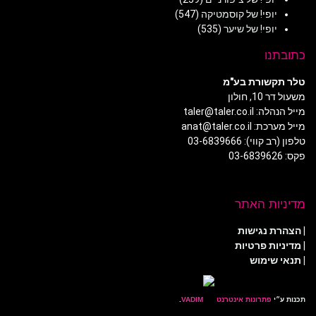
יופי! של קוסמטיקה
(547)
יופי! של שיער
(535)
כתובתנו
טלר תקשורת בע"מ
משעול דר 10, חולון
מייל הנהלה: taler@taler.co.il
מייל מערכת: anat@taler.co.il
טלפון (רב קווי): 03-6839666
פקס: 03-6839626
מדיניות האתר
|
הצהרת נגישות
|
מדיניות פרטיות
| תנאי שימוש
תכנות ע״י
פתרונות אינטרנט
.