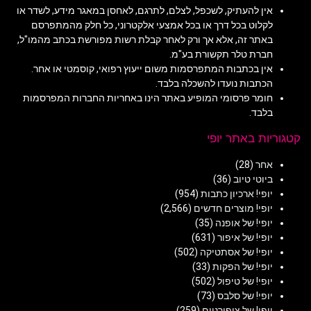
אין להעתיק, לשכפל, לצלם, לתרגם, לאחסן במאגר מידע, לשדר או
לקלוט בכל דרך או בכל אמצעי אלקטרוני, כל חלק מהמתפרסם
באתר זה, אלא אך ורק לאחר קבלת רשות מפורשת בכתב מהמו"ל,
חברת טלר תקשורת בע"מ.
אין בכתבות המתפרסמות משום ייעוץ רפואי, קוסמטי או אחר.
הכתבות נועדו להשכלה בלבד.
חומר פרסומי המופיע באתר הינו באחריות החברות המפרסמות
בלבד.
קטגוריות באתר יופי
אחר
(28)
ביוטי טיוב
(36)
יופי! ארכיון כתבות
(954)
יופי! מוצרים חדשים
(2,566)
יופי! של אופנה
(35)
יופי! של איפור
(631)
יופי! של אסתטיקה
(502)
יופי! של הפקות
(33)
יופי! של טיפול
(502)
יופי! של סלבס
(73)
יופי! של ציפורניים
(259)