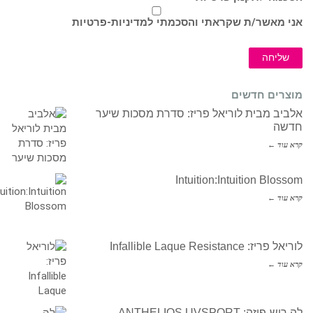
אני מאשר/ת שקראתי והסכמתי ל
מדיניות-פרטיות
שליחה
מוצרים חדשים
אלביב מבית לוריאל פריז: סדרת מסכות שיער
חדשה
קרא עוד ←
Intuition:Intuition Blossom
קרא עוד ←
לוריאל פריז: Infallible Laque Resistance
קרא עוד ←
לה רוש-פוזה: ANTHELIOS UVSPORT