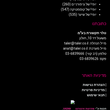
יופי! של ציפורניים
(260)
יופי! של קוסמטיקה
(547)
יופי! של שיער
(535)
כתובתנו
טלר תקשורת בע"מ
משעול דר 10, חולון
מייל הנהלה: taler@taler.co.il
מייל מערכת: anat@taler.co.il
טלפון (רב קווי): 03-6839666
פקס: 03-6839626
מדיניות האתר
|
הצהרת נגישות
|
מדיניות פרטיות
| תנאי שימוש
תכנות ע״י
פתרונות אינטרנט
.