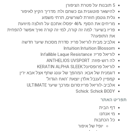
5 תובנות על פטרת הציפורן
להישאר פוטוגנית גם כשחם ולח: מדריך הקיץ לאיפור
גלית גוטמן חוזרת לשורשים, תרתי משמע
מריחים את הסוף: 46% יפסלו אתכם על חולצה מיוזעת
פריז בשיער: למה זה קורה, למי זה קורה ואיך אפשר להפחית
את התופעה?
אלביב מבית לוריאל פריז: סדרת מסכות שיער חדשה
Intuition:Intuition Blossom
לוריאל פריז: Infallible Laque Resistance
לה רוש-פוזה: ANTHELIOS UVSPORT
לוריאל פרופסיונל:KERATIN ALPHA SLEEK
דוגמנית של אבא: המהפך של עונג שחף אצל אבא ירין
קמפיין לענבל אלדן יוצאת 'האח הגדול'
אלביב-לוריאל פריז:סרום ומרכך שיער ULTIMATE
Schick: Schick BODY
תפריט האתר
דף הבית
מי אנחנו
כל הכתבות
יופי! של איפור