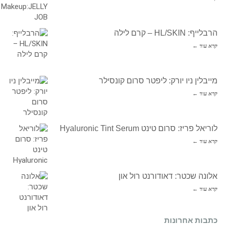
הרבלייף: HL/SKIN – קרם לילה
קרא עוד ←
מייבלין ניו יורק: ליפטר סרום קונסילר
קרא עוד ←
לוריאל פריז: סרום טינט Hyaluronic Tint Serum
קרא עוד ←
אלונה שכטר: דאודורנט רול און
קרא עוד ←
כתבות אחרונות