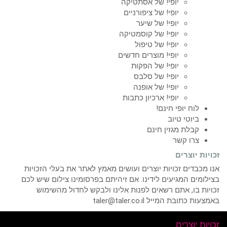
יופי! של אסתטיקה
יופי! של ציפורניים
יופי! של שיער
יופי! של קוסמטיקה
יופי! של טיפול
יופי! מוצרים חדשים
יופי! של הפקות
יופי! של סלבס
יופי! של אופנה
יופי! ארכיון כתבות
לוח יופי חינם!
ביוטי טיוב
קבלת מגזין חינם
צרו קשר
זכויות יוצרים
אנו מכבדים זכויות יוצרים ועושים מאמץ לאתר את בעלי הזכויות
בצילומים המגיעים לידינו. אם זיהיתם בפרסומינו צילום שיש לכם
זכויות בו, אתם רשאים לפנות אלינו ולבקש לחדול מהשימוש
באמצעות כתובת המייל taler@taler.co.il
זכויות יוצרים