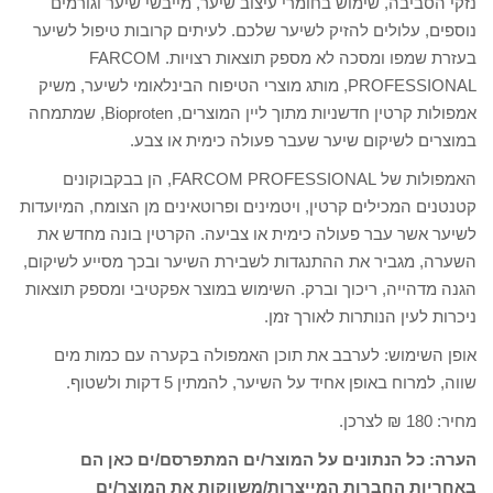
נזקי הסביבה, שימוש בחומרי עיצוב שיער, מייבשי שיער וגורמים
נוספים, עלולים להזיק לשיער שלכם. לעיתים קרובות טיפול לשיער
בעזרת שמפו ומסכה לא מספק תוצאות רצויות. FARCOM
PROFESSIONAL, מותג מוצרי הטיפוח הבינלאומי לשיער, משיק
אמפולות קרטין חדשניות מתוך ליין המוצרים, Bioproten, שמתמחה
במוצרים לשיקום שיער שעבר פעולה כימית או צבע.
האמפולות של FARCOM PROFESSIONAL, הן בבקבוקונים
קטנטנים המכילים קרטין, ויטמינים ופרוטאינים מן הצומח, המיועדות
לשיער אשר עבר פעולה כימית או צביעה. הקרטין בונה מחדש את
השערה, מגביר את ההתנגדות לשבירת השיער ובכך מסייע לשיקום,
הגנה מדהייה, ריכוך וברק. השימוש במוצר אפקטיבי ומספק תוצאות
ניכרות לעין הנותרות לאורך זמן.
אופן השימוש: לערבב את תוכן האמפולה בקערה עם כמות מים
שווה, למרוח באופן אחיד על השיער, להמתין 5 דקות ולשטוף.
מחיר: 180 ₪ לצרכן.
הערה: כל הנתונים על המוצר/ים המתפרסם/ים כאן הם
באחריות החברות המייצרות/משווקות את המוצר/ים