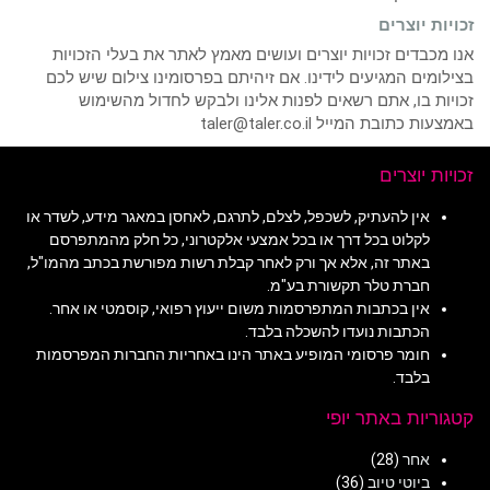
זכויות יוצרים
אנו מכבדים זכויות יוצרים ועושים מאמץ לאתר את בעלי הזכויות
בצילומים המגיעים לידינו. אם זיהיתם בפרסומינו צילום שיש לכם
זכויות בו, אתם רשאים לפנות אלינו ולבקש לחדול מהשימוש
באמצעות כתובת המייל taler@taler.co.il
זכויות יוצרים
אין להעתיק, לשכפל, לצלם, לתרגם, לאחסן במאגר מידע, לשדר או
לקלוט בכל דרך או בכל אמצעי אלקטרוני, כל חלק מהמתפרסם
באתר זה, אלא אך ורק לאחר קבלת רשות מפורשת בכתב מהמו"ל,
חברת טלר תקשורת בע"מ.
אין בכתבות המתפרסמות משום ייעוץ רפואי, קוסמטי או אחר.
הכתבות נועדו להשכלה בלבד.
חומר פרסומי המופיע באתר הינו באחריות החברות המפרסמות
בלבד.
קטגוריות באתר יופי
אחר
(28)
ביוטי טיוב
(36)