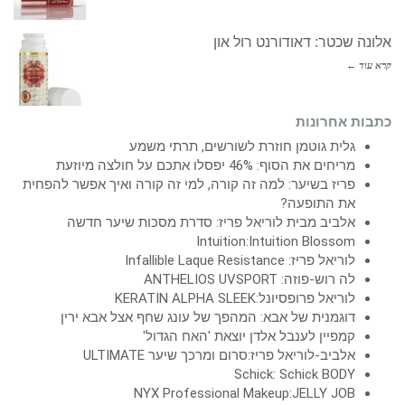
אלונה שכטר: דאודורנט רול און
קרא עוד ←
כתבות אחרונות
גלית גוטמן חוזרת לשורשים, תרתי משמע
מריחים את הסוף: 46% יפסלו אתכם על חולצה מיוזעת
פריז בשיער: למה זה קורה, למי זה קורה ואיך אפשר להפחית
את התופעה?
אלביב מבית לוריאל פריז: סדרת מסכות שיער חדשה
Intuition:Intuition Blossom
לוריאל פריז: Infallible Laque Resistance
לה רוש-פוזה: ANTHELIOS UVSPORT
לוריאל פרופסיונל:KERATIN ALPHA SLEEK
דוגמנית של אבא: המהפך של עונג שחף אצל אבא ירין
קמפיין לענבל אלדן יוצאת 'האח הגדול'
אלביב-לוריאל פריז:סרום ומרכך שיער ULTIMATE
Schick: Schick BODY
NYX Professional Makeup:JELLY JOB