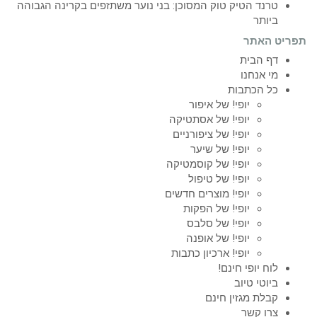
טרנד הטיק טוק המסוכן: בני נוער משתזפים בקרינה הגבוהה
ביותר
תפריט האתר
דף הבית
מי אנחנו
כל הכתבות
יופי! של איפור
יופי! של אסתטיקה
יופי! של ציפורניים
יופי! של שיער
יופי! של קוסמטיקה
יופי! של טיפול
יופי! מוצרים חדשים
יופי! של הפקות
יופי! של סלבס
יופי! של אופנה
יופי! ארכיון כתבות
לוח יופי חינם!
ביוטי טיוב
קבלת מגזין חינם
צרו קשר