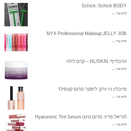
Schick: Schick BODY
קרא עוד ←
NYX Professional Makeup:JELLY JOB
קרא עוד ←
הרבלייף: HL/SKIN – קרם לילה
קרא עוד ←
מייבלין ניו יורק: ליפטר סרום קונסילר
קרא עוד ←
לוריאל פריז: סרום טינט Hyaluronic Tint Serum
קרא עוד ←