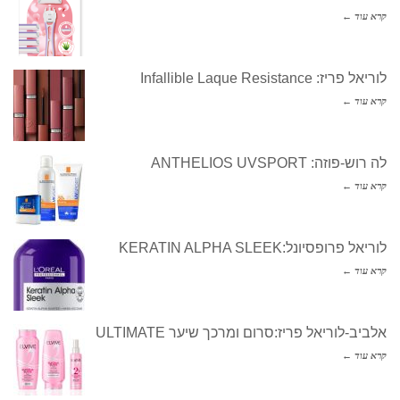
קרא עוד ←
לוריאל פריז: Infallible Laque Resistance
קרא עוד ←
לה רוש-פוזה: ANTHELIOS UVSPORT
קרא עוד ←
לוריאל פרופסיונל:KERATIN ALPHA SLEEK
קרא עוד ←
אלביב-לוריאל פריז:סרום ומרכך שיער ULTIMATE
קרא עוד ←