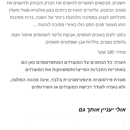
השונים, מבקשים המוצרים להעצים את הברק והבוהק ולהעצים את
מוטיב הניצנוץ. גליטרים הזעירים ניחנים בגוון אולטרא-סגולי מעודן
ותכליתם לנצנץ במסיבה הלוהטת ביותר של השנה. ברוח מסיבות
החג מעוטר פנים הסט כולו באיורי מסיבה לוהטת….
בסט: לקים בגוונים תוססים, אבקות גליטר לעפעפים ואיפור הגוף,
גלוסים נוצצים, צלליות אבן ושפתונים תואמים.
מחיר: 180 שקל
הערה: כל הנתונים על המוצר/ים המתפרסם/ים כאן הם
באחריות החברות המייצרות/משווקות את המוצר/ים
מטרת פירסום זה אינפורמטיבית בלבד, אינה מהווה המלצה,
ולא נועדה לעודד רכישת המוצר/ים או השירות/ים
אולי יעניין אותך גם