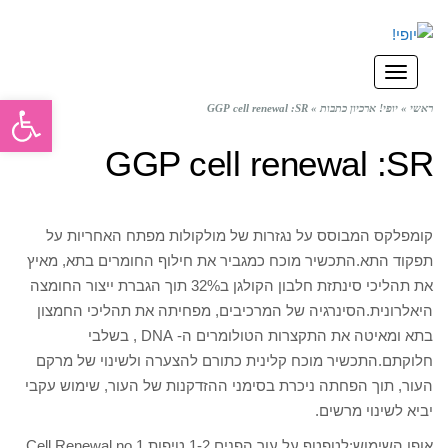
תפריט
פתח סרגל
ראשי
»
יופי! ארכיון כתבות
»
GGP cell renewal :SR
GGP cell renewal :SR
קומפלקס המבוסס על נגזרות של מולקולות מפתח האחריות על
תפקוד התא.התכשיר מוכח כמגביר את חילוף החומרים בתא, מאיץ
את תהליכי סינתזת חלבון הקולגן ב32% תוך הגברת ייצור החומצה
היאלרונית.הסינרגיה של המרכיבים, מפחיתה את תהליכי החמצון
בתא ומאיטה את התקצרות הטולומרים ה- DNA , בשלבי
חלוקתם.התכשיר מוכח קלינית כתורם להצערה ולשינוי של מרקם
העור, תוך הפחתה ניכרת בסימני ההזדקנות של העור, שימוש עקבי
יביא לשינוי מרשים.
אופן השימוש:לטפטף על עור הפנים 1-2 טיפות Cell Renewal no.1 ,