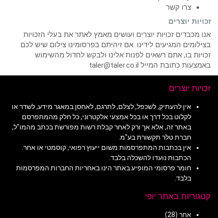
צרו קשר
זכויות יוצרים
אנו מכבדים זכויות יוצרים ועושים מאמץ לאתר את בעלי הזכויות
בצילומים המגיעים לידינו. אם זיהיתם בפרסומינו צילום שיש לכם
זכויות בו, אתם רשאים לפנות אלינו ולבקש לחדול מהשימוש
באמצעות כתובת המייל taler@taler.co.il
זכויות יוצרים
אין להעתיק, לשכפל, לצלם, לתרגם, לאחסן במאגר מידע, לשדר או
לקלוט בכל דרך או בכל אמצעי אלקטרוני, כל חלק מהמתפרסם
באתר זה, אלא אך ורק לאחר קבלת רשות מפורשת בכתב מהמו"ל,
חברת טלר תקשורת בע"מ.
אין בכתבות המתפרסמות משום ייעוץ רפואי, קוסמטי או אחר.
הכתבות נועדו להשכלה בלבד.
חומר פרסומי המופיע באתר הינו באחריות החברות המפרסמות
בלבד.
קטגוריות באתר יופי
אחר
(28)