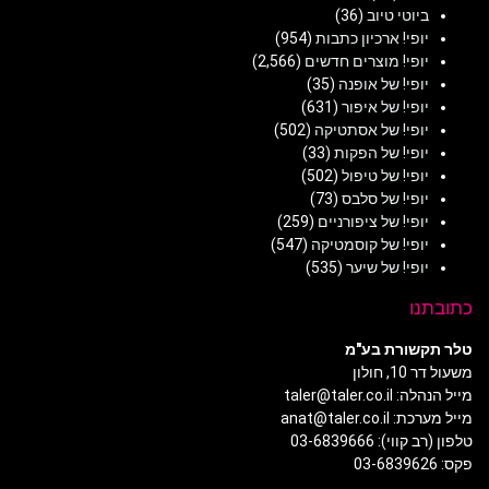
ביוטי טיוב
(36)
יופי! ארכיון כתבות
(954)
יופי! מוצרים חדשים
(2,566)
יופי! של אופנה
(35)
יופי! של איפור
(631)
יופי! של אסתטיקה
(502)
יופי! של הפקות
(33)
יופי! של טיפול
(502)
יופי! של סלבס
(73)
יופי! של ציפורניים
(259)
יופי! של קוסמטיקה
(547)
יופי! של שיער
(535)
כתובתנו
טלר תקשורת בע"מ
משעול דר 10, חולון
מייל הנהלה: taler@taler.co.il
מייל מערכת: anat@taler.co.il
טלפון (רב קווי): 03-6839666
פקס: 03-6839626