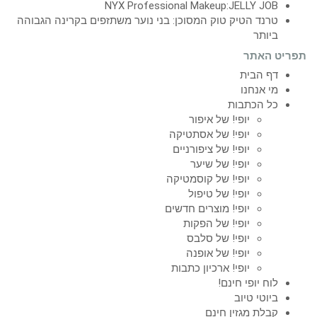
NYX Professional Makeup:JELLY JOB
טרנד הטיק טוק המסוכן: בני נוער משתזפים בקרינה הגבוהה
ביותר
תפריט האתר
דף הבית
מי אנחנו
כל הכתבות
יופי! של איפור
יופי! של אסתטיקה
יופי! של ציפורניים
יופי! של שיער
יופי! של קוסמטיקה
יופי! של טיפול
יופי! מוצרים חדשים
יופי! של הפקות
יופי! של סלבס
יופי! של אופנה
יופי! ארכיון כתבות
לוח יופי חינם!
ביוטי טיוב
קבלת מגזין חינם