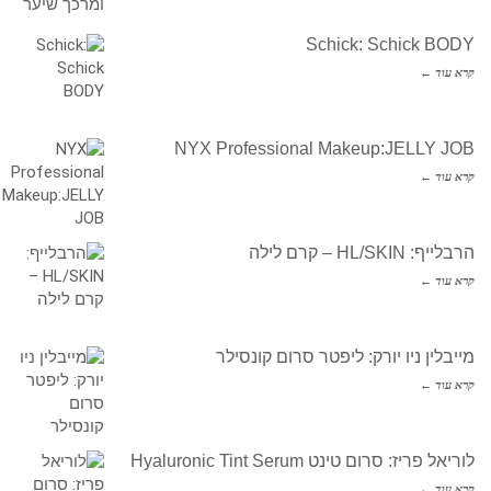
Schick: Schick BODY
קרא עוד ←
NYX Professional Makeup:JELLY JOB
קרא עוד ←
הרבלייף: HL/SKIN – קרם לילה
קרא עוד ←
מייבלין ניו יורק: ליפטר סרום קונסילר
קרא עוד ←
לוריאל פריז: סרום טינט Hyaluronic Tint Serum
קרא עוד ←