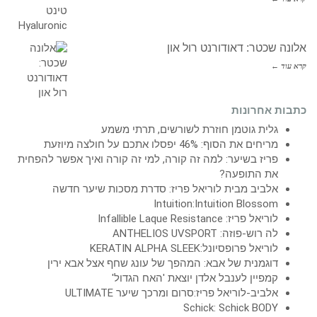
אלונה שכטר: דאודורנט רול און
קרא עוד ←
כתבות אחרונות
גלית גוטמן חוזרת לשורשים, תרתי משמע
מריחים את הסוף: 46% יפסלו אתכם על חולצה מיוזעת
פריז בשיער: למה זה קורה, למי זה קורה ואיך אפשר להפחית
את התופעה?
אלביב מבית לוריאל פריז: סדרת מסכות שיער חדשה
Intuition:Intuition Blossom
לוריאל פריז: Infallible Laque Resistance
לה רוש-פוזה: ANTHELIOS UVSPORT
לוריאל פרופסיונל:KERATIN ALPHA SLEEK
דוגמנית של אבא: המהפך של עונג שחף אצל אבא ירין
קמפיין לענבל אלדן יוצאת 'האח הגדול'
אלביב-לוריאל פריז:סרום ומרכך שיער ULTIMATE
Schick: Schick BODY