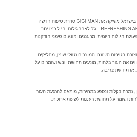
GIGIמעבדות קוסמטיקה, חברת הקוסמטיקה המקצועית המובילה בישראל משיקה את GIGI MAN סדרת טיפוח חדשה
לגבר בנינוח עשיר ומציגה מוצר ראשון בסדרה REFRESHING AFTER SHAVE GEL – ג'ל לאחר גילוח. הג'ל כמו יתר
ולת הגילוח היומית, מרעננים ומונעים סימני הזדקנות
צורת הטיפוח השונה. המוצרים נטולי שומן, מחליקים
ווים את העור בלחות, מונעים תחושת יובש ושומרים על
 או תחושת צריבה.
חר גילוח – ג'ל מרענן, נמרח בקלות ונספג במהירות, מותאם להרגעת העור
חות ושומר על תחושת רעננות לשעות ארוכות.