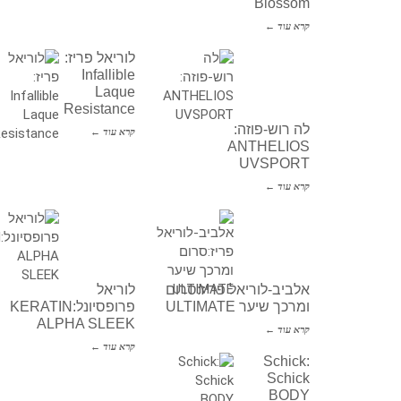
Blossom
קרא עוד ←
לוריאל פריז:
Infallible
Laque
Resistance
לה רוש-פוזה:
קרא עוד ←
ANTHELIOS
UVSPORT
קרא עוד ←
אלביב-לוריאל פריז:סרום
לוריאל
ומרכך שיער ULTIMATE
פרופסיונל:KERATIN
ALPHA SLEEK
קרא עוד ←
קרא עוד ←
Schick:
Schick
BODY