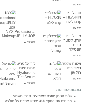
קרא עוד ←
הרבלייף:
HL/SKIN –
קרם לילה
קרא עוד ←
NYX Professional
מייבלין ניו
Makeup:JELLY JOB
יורק: ליפטר
קרא עוד ←
סרום
קונסילר
קרא עוד ←
אלונה שכטר:
לוריאל פריז:
דאודורנט
סרום טינט
רול און
Hyaluronic
Tint Serum
קרא עוד ←
קרא עוד ←
כתבות אחרונות
גלית גוטמן חוזרת לשורשים, תרתי משמע
מריחים את הסוף: 46% יפסלו אתכם על חולצה