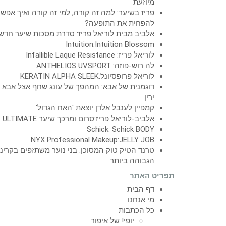
מיוזעת
פריז בשיער: למה זה קורה, למי זה קורה ואיך אפש
להפחית את התופעה?
אלביב מבית לוריאל פריז: סדרת מסכות שיער חדש
Intuition:Intuition Blossom
לוריאל פריז: Infallible Laque Resistance
לה רוש-פוזה: ANTHELIOS UVSPORT
לוריאל פרופסיונל:KERATIN ALPHA SLEEK
דוגמנית של אבא: המהפך של עונג שחף אצל אבא
ירין
קמפיין לענבל אלדן יוצאת 'האח הגדול'
אלביב-לוריאל פריז:סרום ומרכך שיער ULTIMATE
Schick: Schick BODY
NYX Professional Makeup:JELLY JOB
טרנד הטיק טוק המסוכן: בני נוער משתזפים בקרינ
הגבוהה ביותר
תפריט האתר
דף הבית
מי אנחנו
כל הכתבות
יופי! של איפור