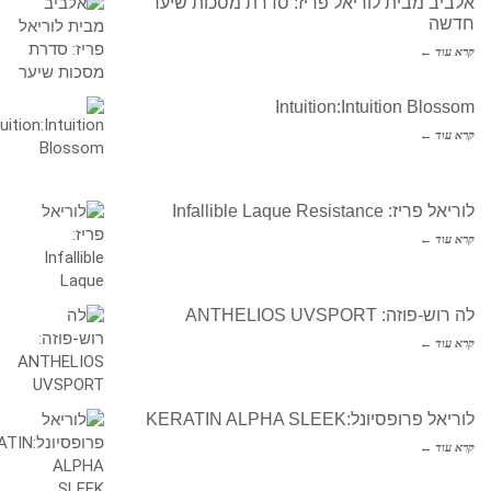
אלביב מבית לוריאל פריז: סדרת מסכות שיער
חדשה
קרא עוד ←
Intuition:Intuition Blossom
קרא עוד ←
לוריאל פריז: Infallible Laque Resistance
קרא עוד ←
לה רוש-פוזה: ANTHELIOS UVSPORT
קרא עוד ←
לוריאל פרופסיונל:KERATIN ALPHA SLEEK
קרא עוד ←