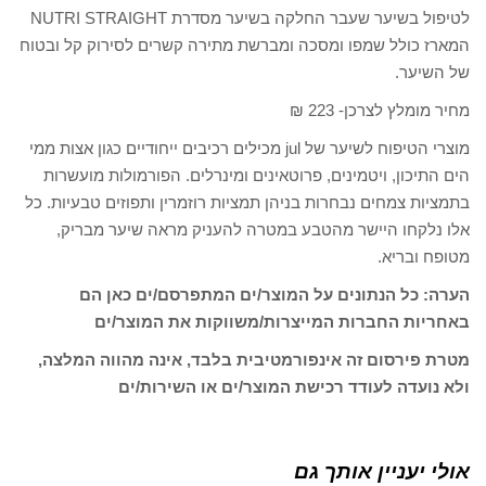
לטיפול בשיער שעבר החלקה בשיער מסדרת NUTRI STRAIGHT
המארז כולל שמפו ומסכה ומברשת מתירה קשרים לסירוק קל ובטוח
של השיער.
מחיר מומלץ לצרכן- 223 ₪
מוצרי הטיפוח לשיער של jul מכילים רכיבים ייחודיים כגון אצות ממי
הים התיכון, ויטמינים, פרוטאינים ומינרלים. הפורמולות מועשרות
בתמציות צמחים נבחרות בניהן תמציות רוזמרין ותפוזים טבעיות. כל
אלו נלקחו היישר מהטבע במטרה להעניק מראה שיער מבריק,
מטופח ובריא.
הערה: כל הנתונים על המוצר/ים המתפרסם/ים כאן הם
באחריות החברות המייצרות/משווקות את המוצר/ים
מטרת פירסום זה אינפורמטיבית בלבד, אינה מהווה המלצה,
ולא נועדה לעודד רכישת המוצר/ים או השירות/ים
אולי יעניין אותך גם