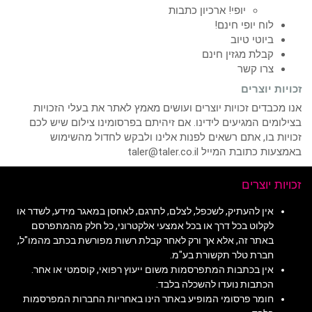
יופי! ארכיון כתבות
לוח יופי חינם!
ביוטי טיוב
קבלת מגזין חינם
צרו קשר
זכויות יוצרים
אנו מכבדים זכויות יוצרים ועושים מאמץ לאתר את בעלי הזכויות
בצילומים המגיעים לידינו. אם זיהיתם בפרסומינו צילום שיש לכם
זכויות בו, אתם רשאים לפנות אלינו ולבקש לחדול מהשימוש
באמצעות כתובת המייל taler@taler.co.il
זכויות יוצרים
אין להעתיק, לשכפל, לצלם, לתרגם, לאחסן במאגר מידע, לשדר או
לקלוט בכל דרך או בכל אמצעי אלקטרוני, כל חלק מהמתפרסם
באתר זה, אלא אך ורק לאחר קבלת רשות מפורשת בכתב מהמו"ל,
חברת טלר תקשורת בע"מ.
אין בכתבות המתפרסמות משום ייעוץ רפואי, קוסמטי או אחר.
הכתבות נועדו להשכלה בלבד.
חומר פרסומי המופיע באתר הינו באחריות החברות המפרסמות