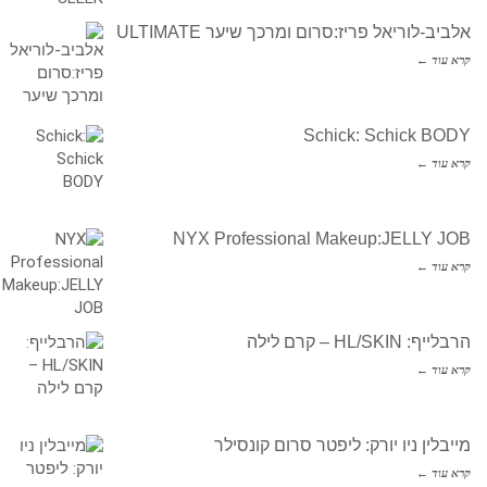
אלביב-לוריאל פריז:סרום ומרכך שיער ULTIMATE
קרא עוד ←
Schick: Schick BODY
קרא עוד ←
NYX Professional Makeup:JELLY JOB
קרא עוד ←
הרבלייף: HL/SKIN – קרם לילה
קרא עוד ←
מייבלין ניו יורק: ליפטר סרום קונסילר
קרא עוד ←