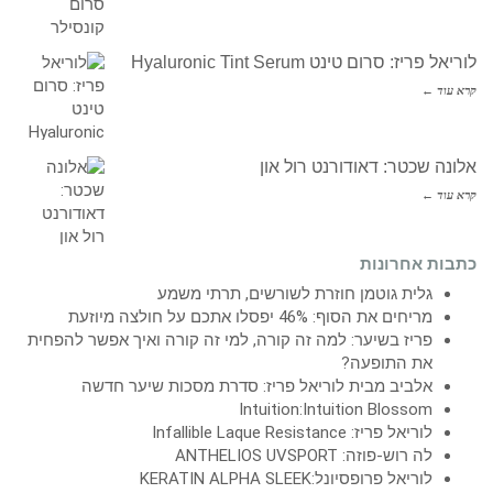
לוריאל פריז: סרום טינט Hyaluronic Tint Serum
קרא עוד ←
אלונה שכטר: דאודורנט רול און
קרא עוד ←
כתבות אחרונות
גלית גוטמן חוזרת לשורשים, תרתי משמע
מריחים את הסוף: 46% יפסלו אתכם על חולצה מיוזעת
פריז בשיער: למה זה קורה, למי זה קורה ואיך אפשר להפחית
את התופעה?
אלביב מבית לוריאל פריז: סדרת מסכות שיער חדשה
Intuition:Intuition Blossom
לוריאל פריז: Infallible Laque Resistance
לה רוש-פוזה: ANTHELIOS UVSPORT
לוריאל פרופסיונל:KERATIN ALPHA SLEEK