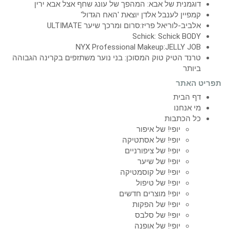
דוגמנית של אבא: המהפך של עונג שחף אצל אבא ירין
קמפיין לענבל אלדן יוצאת 'האח הגדול'
אלביב-לוריאל פריז:סרום ומרכך שיער ULTIMATE
Schick: Schick BODY
NYX Professional Makeup:JELLY JOB
טרנד הטיק טוק המסוכן: בני נוער משתזפים בקרינה הגבוהה
ביותר
תפריט האתר
דף הבית
מי אנחנו
כל הכתבות
יופי! של איפור
יופי! של אסתטיקה
יופי! של ציפורניים
יופי! של שיער
יופי! של קוסמטיקה
יופי! של טיפול
יופי! מוצרים חדשים
יופי! של הפקות
יופי! של סלבס
יופי! של אופנה