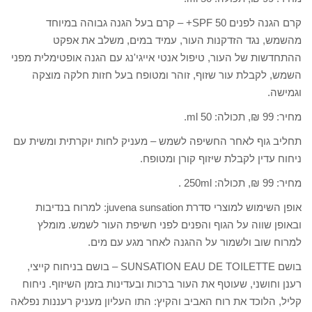
קרם הגנה לפנים SPF 50+ – קרם בעל הגנה גבוהה במיוחד
מהשמש, נגד הזדקנות העור, עמיד במים, משלב את אפקט
ההתחדשות של העור, טיפול אנטי אייגי'נג עם הגנה אופטימלית מפני
השמש, לקבלת עור שזוף, זוהר ומטופח בעל חזות חלקה מוצקה
וגמישה.
מחיר: 99 ₪, תכולה: 50 ml.
תחליב גוף לאחר החשיפה לשמש – מעניק לחות יוקרתית ומשית עם
ניחוח עדין לקבלת שיזוף קורן ומטופח.
מחיר: 99 ₪, תכולה: 250ml .
אופן השימוש למוצרי סדרת juvena sunsation: למרוח בנדיבות
ובאופן שווה על הגוף והפנים לפני חשיפת העור לשמש. מומלץ
למרוח שוב ולשמור על ההגנה לאחר מגע עם מים.
בושם SUNSATION EAU DE TOILETTE – בושם בניחוח קייצי,
רענן וחושני, שעוטף את העור ברכות ובעדינות בזמן השיזוף. ניחוח
קליל, הלוכד את רוח האביב והקיץ: התו העליון מעניק רעננות נפלאה