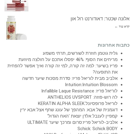
אלונה שכטר: דאודורנט רול און
קרא עוד ←
כתבות אחרונות
גלית גוטמן חוזרת לשורשים, תרתי משמע
מריחים את הסוף: 46% יפסלו אתכם על חולצה מיוזעת
פריז בשיער: למה זה קורה, למי זה קורה ואיך אפשר להפחית
את התופעה?
אלביב מבית לוריאל פריז: סדרת מסכות שיער חדשה
Intuition:Intuition Blossom
לוריאל פריז: Infallible Laque Resistance
לה רוש-פוזה: ANTHELIOS UVSPORT
לוריאל פרופסיונל:KERATIN ALPHA SLEEK
דוגמנית של אבא: המהפך של עונג שחף אצל אבא ירין
קמפיין לענבל אלדן יוצאת 'האח הגדול'
אלביב-לוריאל פריז:סרום ומרכך שיער ULTIMATE
Schick: Schick BODY