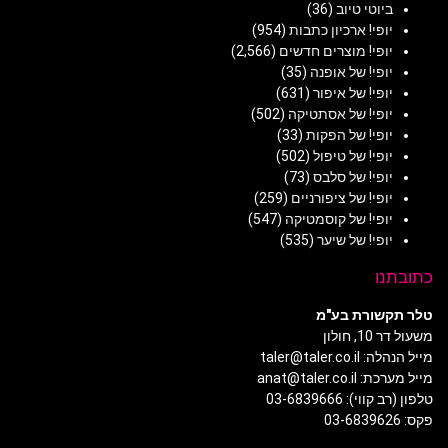
ביוטי טיוב
(36)
יופי! ארכיון כתבות
(954)
יופי! מוצרים חדשים
(2,566)
יופי! של אופנה
(35)
יופי! של איפור
(631)
יופי! של אסתטיקה
(502)
יופי! של הפקות
(33)
יופי! של טיפול
(502)
יופי! של סלבס
(73)
יופי! של ציפורניים
(259)
יופי! של קוסמטיקה
(547)
יופי! של שיער
(535)
כתובתנו
טלר תקשורת בע"מ
משעול דר 10, חולון
מייל הנהלה: taler@taler.co.il
מייל מערכת: anat@taler.co.il
טלפון (רב קווי): 03-6839666
פקס: 03-6839626