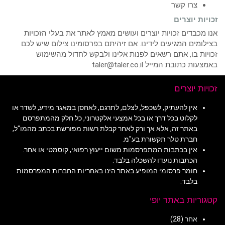
צרו קשר
זכויות יוצרים
אנו מכבדים זכויות יוצרים ועושים מאמץ לאתר את בעלי הזכויות
בצילומים המגיעים לידינו. אם זיהיתם בפרסומינו צילום שיש לכם
זכויות בו, אתם רשאים לפנות אלינו ולבקש לחדול מהשימוש
באמצעות כתובת המייל taler@taler.co.il
זכויות יוצרים
אין להעתיק, לשכפל, לצלם, לתרגם, לאחסן במאגר מידע, לשדר או
לקלוט בכל דרך או בכל אמצעי אלקטרוני, כל חלק מהמתפרסם
באתר זה, אלא אך ורק לאחר קבלת רשות מפורשת בכתב מהמו"ל,
חברת טלר תקשורת בע"מ.
אין בכתבות המתפרסמות משום ייעוץ רפואי, קוסמטי או אחר.
הכתבות נועדו להשכלה בלבד.
חומר פרסומי המופיע באתר הינו באחריות החברות המפרסמות
בלבד.
קטגוריות באתר יופי
אחר
(28)