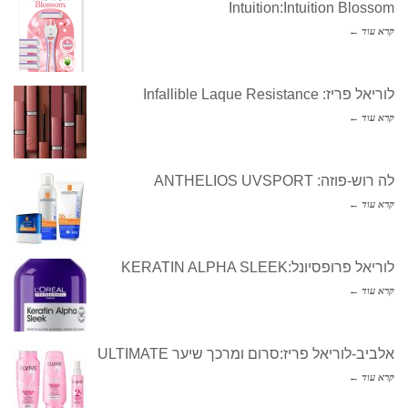
Intuition:Intuition Blossom
קרא עוד ←
לוריאל פריז: Infallible Laque Resistance
קרא עוד ←
לה רוש-פוזה: ANTHELIOS UVSPORT
קרא עוד ←
לוריאל פרופסיונל:KERATIN ALPHA SLEEK
קרא עוד ←
אלביב-לוריאל פריז:סרום ומרכך שיער ULTIMATE
קרא עוד ←