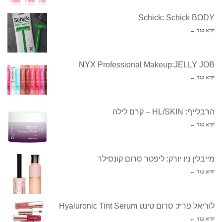
Schick: Schick BODY
קרא עוד ←
NYX Professional Makeup:JELLY JOB
קרא עוד ←
הרבלייף: HL/SKIN – קרם לילה
קרא עוד ←
מייבלין ניו יורק: ליפטר סרום קונסילר
קרא עוד ←
לוריאל פריז: סרום טינט Hyaluronic Tint Serum
קרא עוד ←