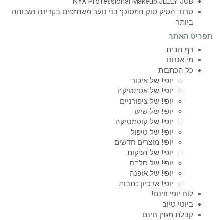
NYX Professional Makeup:JELLY JOB
טרנד הטיק טוק המסוכן: בני נוער משתזפים בקרינה הגבוהה
ביותר
תפריט האתר
דף הבית
מי אנחנו
כל הכתבות
יופי! של איפור
יופי! של אסתטיקה
יופי! של ציפורניים
יופי! של שיער
יופי! של קוסמטיקה
יופי! של טיפול
יופי! מוצרים חדשים
יופי! של הפקות
יופי! של סלבס
יופי! של אופנה
יופי! ארכיון כתבות
לוח יופי חינם!
ביוטי טיוב
קבלת מגזין חינם