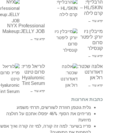
הרבלייף:
HL/SKIN –
קרם לילה
קרא עוד ←
NYX Professional
מייבלין ניו
Makeup:JELLY JOB
יורק: ליפטר
קרא עוד ←
סרום
קונסילר
קרא עוד ←
אלונה שכטר:
לוריאל פריז:
דאודורנט
סרום טינט
רול און
Hyaluronic
Tint Serum
קרא עוד ←
קרא עוד ←
כתבות אחרונות
גלית גוטמן חוזרת לשורשים, תרתי משמע
מריחים את הסוף: 46% יפסלו אתכם על חולצה
מיוזעת
פריז בשיער: למה זה קורה, למי זה קורה ואיך אפש
להפחית את התופעה?