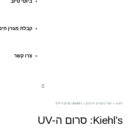
ביוטי טיוב
קבלת מגזין חינ
צרו קשר
ראשי
»
יופי! מוצרים חדשים
»
Kiehl’s: סרום ה-UV
Kiehl’s: סרום ה-UV