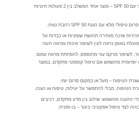
מותג הטיפוח הניו-יורקי Kiehl’s משיק בישראל סרום ה-UV החדשני עם SPF 50 – מוצר אחד המשלב בין 2 פעולות חיוניות
מלא עם הגנת SPF 50 רחבת טווח.
ות ואינה מותירה תחושת שומניות או כבדות על
עור, לשיפור מרקם עור מחוספס, להפחתת מראה עמום
 יומיומית מהשמש וגם טיפול קוסמטי מתקדם, במוצר
ת הטיפוח, מבלי להתפשר על יעילות, טיפוח או הגנה.
 מוצרי ההגנה מהשמש: שילוב בין מדע מתקדם, רכיבים
והה לצד טיפול אפקטיבי בעור – בו-זמנית.