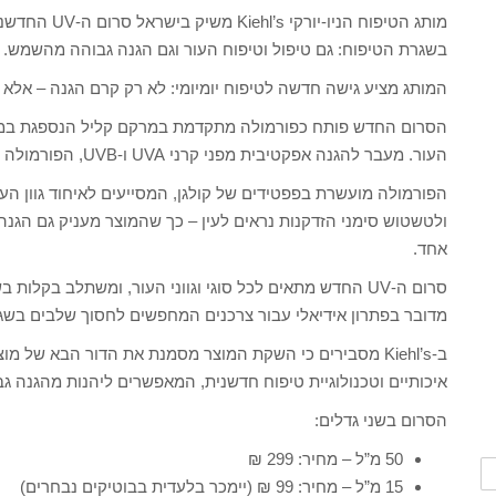
בשגרת הטיפוח: גם טיפול וטיפוח העור וגם הגנה גבוהה מהשמש.
המותג מציע גישה חדשה לטיפוח יומיומי: לא רק קרם הגנה – אלא סרום טיפולי 
הסרום החדש פותח כפורמולה מתקדמת במרקם קליל הנספגת במהיר
העור. מעבר להגנה אפקטיבית מפני קרני UVA ו-UVB, הפורמולה פועלת באופן נראה לעין לשיפור איכות ומראה העור.
הפורמולה מועשרת בפפטידים של קולגן, המסייעים לאיחוד גוון ה
ולטשטוש סימני הזדקנות נראים לעין – כך שהמוצר מעניק גם הגנה
אחד.
סרום ה-UV החדש מתאים לכל סוגי וגווני העור, ומשתלב בקלות בשגרת הטיפוח – מעל או במקום סרום יומי.
מדובר בפתרון אידיאלי עבור צרכנים המחפשים לחסוך שלבים בשגר
ב-Kiehl’s מסבירים כי השקת המוצר מסמנת את הדור הבא של
איכותיים וטכנולוגיית טיפוח חדשנית, המאפשרים ליהנות מהגנה גב
הסרום בשני גדלים:
50 מ”ל – מחיר: 299 ₪
15 מ”ל – מחיר: 99 ₪ (יימכר בלעדית בבוטיקים נבחרים)