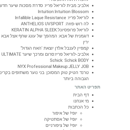
אלביב מבית לוריאל פריז: סדרת מסכות שיער חדש
Intuition:Intuition Blossom
לוריאל פריז: Infallible Laque Resistance
לה רוש-פוזה: ANTHELIOS UVSPORT
לוריאל פרופסיונל:KERATIN ALPHA SLEEK
דוגמנית של אבא: המהפך של עונג שחף אצל אבא
ירין
קמפיין לענבל אלדן יוצאת 'האח הגדול'
אלביב-לוריאל פריז:סרום ומרכך שיער ULTIMATE
Schick: Schick BODY
NYX Professional Makeup:JELLY JOB
טרנד הטיק טוק המסוכן: בני נוער משתזפים בקרינ
הגבוהה ביותר
תפריט האתר
דף הבית
מי אנחנו
כל הכתבות
יופי! של איפור
יופי! של אסתטיקה
יופי! של ציפורניים