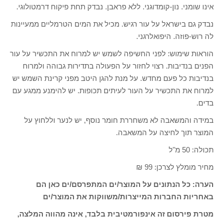
אינו שומני. נון-קומדוגני. ללא פראבן. נבדק תחת פיקוח דרמטולוגי.
נבדק גם בישראל על עור רגיש. מכיל את המים הטרמליים ממעיינות
לה רוש-פוזה. היפואלרגני.
הוראות שימוש: לפני החשיפה לשמש יש למרוח את התכשיר על עור
הפנים בנדיבות. רצוי לחזור על הפעולה בתדירות גבוהה ולמרוח
בנדיבות כל פעם מחדש. על מנת להגן היטב מפני קרינת השמש יש
למרוח את התכשיר על העור לעיתים תכופות. יש להימנע ממגע עם
בדים.
במידה והמשאבה לא משחררת חומר נוסף, יש לנער וללחוץ על
המוצר תוך לחיצה על המשאבה.
תכולה: 50 מ"ל
מחיר מומלץ לצרכן: 99 ₪
הערה: כל הנתונים על המוצר/ים המתפרסם/ים כאן הם
באחריות החברות המייצרות/משווקות את המוצר/ים
מטרת פירסום זה אינפורמטיבית בלבד, אינה מהווה המלצה,