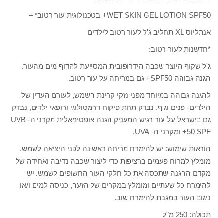
WET SKIN GEL LOTION SPF50+ בטכנולוגית עור רטוב* –
אנתליוס XL תחליב ג'ל לעור רטוב לילדים
*חדשנות לעור רטוב:
ג'ל שקוף היוצר שכבה הידרופובית המסייעת להדוף מים מהעור.
הגנה גבוהה SPF50+ גם במריחה על עור רטוב.
להגנה גבוהה במיוחד מפני נזקי קרינת השמש, לעורם העדין של
הילדים- פנים וגוף. נבדק תחת פיקוח דרמטולוגי ורופאי ילדים, נבדק
גם בישראל על עור רגיש המעניק הגנה אופטימאלית מקרני ה- UVB
+50 SPF ומקרני ה- UVA.
הוראות שימוש: יש להימרח מריחה ראשונה לפני היציאה לשמש.
מומלץ למרוח פעמים ברציפות כדי ליצור שכבה נדיבה ואחידה של
מקדם ההגנה שתכסה את כל חלקי העור החשופים לשמש. יש
להימרח כל שעתיים ומומלץ במקרים של הזעה, כניסה למים ו/או
ניגוב העור במגבת להימרח שוב.
תכולה: 250 מ"ל