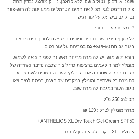
שומני או דביק. נטול בושם. ללא פראבן. נון- קומודגני. נבדק תחת
פיקוח דרמטולוגי. מכיל את המים הטרמליים ממעיינות לה רוש-פוזה.
נבדק גם בישראל על עור רגיש!
*חדשנות לעור רטוב:
ג'ל שקוף היוצר שכבה הידרופובית המסייעת להדוף מים מהעור.
הגנה גבוהה SPF50+ גם במריחה על עור רטוב.
הוראות שימוש: יש להימרח מריחה ראשונה לפני היציאה לשמש.
מומלץ למרוח פעמים ברציפות כדי ליצור שכבה נדיבה ואחידה של
מקדם ההגנה שתכסה את כל חלקי העור החשופים לשמש. יש
להימרח כל שעתיים ומומלץ במקרים של הזעה, כניסה למים ו/או
ניגוב העור במגבת להימרח שוב.
תכולה: 250 מ"ל
מחיר מומלץ לצרכן: 129 ₪
ANTHELIOS XL Dry Touch Gel-Cream SPF50+ –
אנתליוס XL – קרם ג'ל עם גוון לפנים