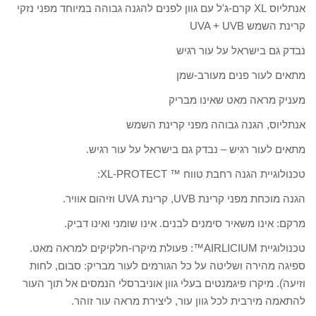
אנתליוס XL קרם-ג'ל עם גוון לפנים להגנה גבוהה במיוחד מפני נזקי
קרינת השמש UVA + UVB
נבדק גם בישראל על עור רגיש
מתאים לעור פנים מעורב-שמן
מעניק מראה מאט שאינו מבריק
אנתליוס, הגנה גבוהה מפני קרינת השמש
מתאים לעור רגיש – נבדק גם בישראל על עור רגיש.
טכנולוגיית הגנה רחבת טווח ™ XL-PROTECT:
הגנה מוכחת מפני קרינת UVB, קרינת UVA וזיהום אוויר.
מרקם: אינו משאיר סימנים לבנים. אינו שומני ואינו דביק.
טכנולוגיית AIRLICIUM™: פעולת מיקרו-חלקיקים למראה מאט.
ספיגה מהירה ושליטה על כל הגורמים לעור מבריק: סבום, לחות
וזיעהׂ). מיקרו פיגמנטים בעלי גוון אוניברסלי הנמסים אל תוך העור
להתאמה מירבית לכל גוון עור, ליצירת מראה עור זוהר.