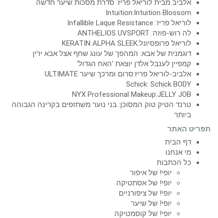
אלביב מבית לוריאל פריז: סדרת מסכות שיער חדשה
Intuition:Intuition Blossom
לוריאל פריז: Infallible Laque Resistance
לה רוש-פוזה: ANTHELIOS UVSPORT
לוריאל פרופסיונל:KERATIN ALPHA SLEEK
דוגמנית של אבא: המהפך של עונג שחף אצל אבא ירין
קמפיין לענבל אלדן יוצאת 'האח הגדול'
אלביב-לוריאל פריז:סרום ומרכך שיער ULTIMATE
Schick: Schick BODY
NYX Professional Makeup:JELLY JOB
טרנד הטיק טוק המסוכן: בני נוער משתזפים בקרינה הגבוהה
ביותר
תפריט האתר
דף הבית
מי אנחנו
כל הכתבות
יופי! של איפור
יופי! של אסתטיקה
יופי! של ציפורניים
יופי! של שיער
יופי! של קוסמטיקה