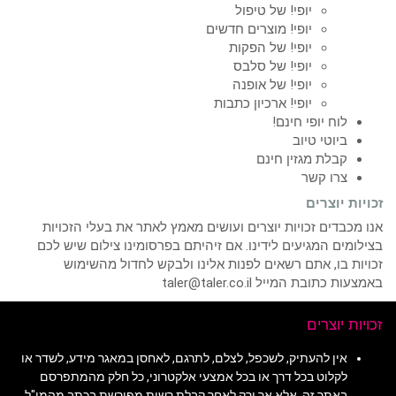
יופי! של טיפול
יופי! מוצרים חדשים
יופי! של הפקות
יופי! של סלבס
יופי! של אופנה
יופי! ארכיון כתבות
לוח יופי חינם!
ביוטי טיוב
קבלת מגזין חינם
צרו קשר
זכויות יוצרים
אנו מכבדים זכויות יוצרים ועושים מאמץ לאתר את בעלי הזכויות
בצילומים המגיעים לידינו. אם זיהיתם בפרסומינו צילום שיש לכם
זכויות בו, אתם רשאים לפנות אלינו ולבקש לחדול מהשימוש
באמצעות כתובת המייל taler@taler.co.il
זכויות יוצרים
אין להעתיק, לשכפל, לצלם, לתרגם, לאחסן במאגר מידע, לשדר או
לקלוט בכל דרך או בכל אמצעי אלקטרוני, כל חלק מהמתפרסם
באתר זה, אלא אך ורק לאחר קבלת רשות מפורשת בכתב מהמו"ל,