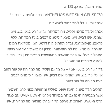
מחיר מומלץ לצרכן: 129 ₪
ANTHELIOS WET SKIN GEL SPF50+ בטכנולוגית עור רטוב* –
אנתליוס XL ג'ל לעור רטוב למבוגרים
אנתליוס ג'ל מרענן וקליל, נוח למריחה על עור רטוב או יבש. אינו
שומני. אינו דביק. אינו משאיר סימנים לבנים בעת המריחה. ללא
פראבן. נון-קומודגני. נבדק תחת פיקוח דרמטולוגי. מכיל את המים
הטרמליים ממעיינות לה רוש-פוזה. נבדק גם בישראל על עור רגיש!
התחליב בעל שפופרת משאבה המאפשרת הוצאת מינון נכון ומדויק
להגנה מיטבית ושימוש קל
ג'ל לעור רטוב SPF50+ – ג'ל מרענן וקליל, נוח למריחה על עור רטוב
או על עור יבש. אינו שומני. אינו דביק. אינו משאיר סימנים לבנים
בעת מריחה על עור רטוב.
תחליב הג'ל מעניק הגנה אופטימאלית ומחוזקת מפני קרני השמש
אשר מבטיחה הגנה גבוהה במיוחד מקרני ה- UVB- UVA וגם כנגד
קרני ה- UVA הארוכות. מרקם קליל ובלתי מורגש, נוח למריחה, אינו