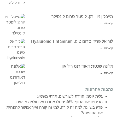
מייבלין ניו יורק: ליפטר סרום קונסילר
קרא עוד ←
לוריאל פריז: סרום טינט Hyaluronic Tint Serum
קרא עוד ←
אלונה שכטר: דאודורנט רול און
קרא עוד ←
כתבות אחרונות
גלית גוטמן חוזרת לשורשים, תרתי משמע
מריחים את הסוף: 46% יפסלו אתכם על חולצה מיוזעת
פריז בשיער: למה זה קורה, למי זה קורה ואיך אפשר להפחית
את התופעה?