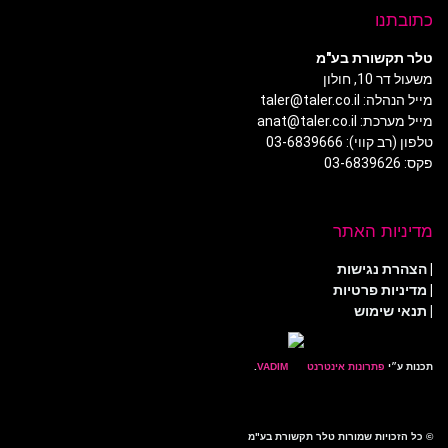
כתובתנו
טלר תקשורת בע"מ
משעול דר 10, חולון
מייל הנהלה: taler@taler.co.il
מייל מערכת: anat@taler.co.il
טלפון (רב קווי): 03-6839666
פקס: 03-6839626
מדיניות האתר
|
הצהרת נגישות
|
מדיניות פרטיות
| תנאי שימוש
תכנות ע״י
פתרונות אינטרנט
.
© כל הזכויות שמורות טלר תקשורת בע"מ