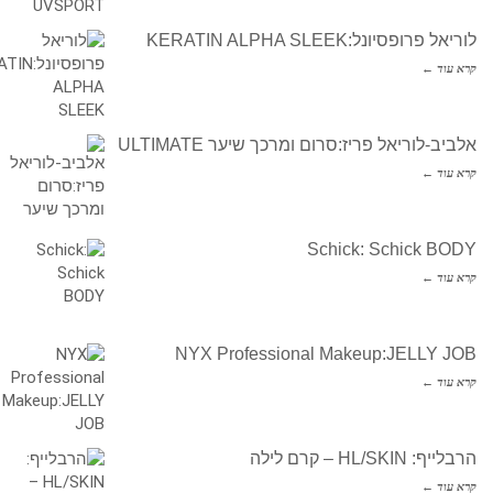
לוריאל פרופסיונל:KERATIN ALPHA SLEEK
קרא עוד ←
אלביב-לוריאל פריז:סרום ומרכך שיער ULTIMATE
קרא עוד ←
Schick: Schick BODY
קרא עוד ←
NYX Professional Makeup:JELLY JOB
קרא עוד ←
הרבלייף: HL/SKIN – קרם לילה
קרא עוד ←