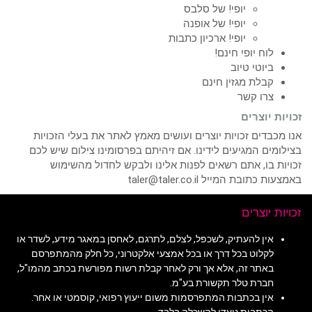
יופי! של סלבס
יופי! של אופנה
יופי! ארכיון כתבות
לוח יופי חינם!
ביוטי טיוב
קבלת מגזין חינם
צרו קשר
זכויות יוצרים
אנו מכבדים זכויות יוצרים ועושים מאמץ לאתר את בעלי הזכויות
בצילומים המגיעים לידינו. אם זיהיתם בפרסומינו צילום שיש לכם
זכויות בו, אתם רשאים לפנות אלינו ולבקש לחדול מהשימוש
באמצעות כתובת המייל taler@taler.co.il
זכויות יוצרים
אין להעתיק, לשכפל, לצלם, לתרגם, לאחסן במאגר מידע, לשדר או
לקלוט בכל דרך או בכל אמצעי אלקטרוני, כל חלק מהמתפרסם
באתר זה, אלא אך ורק לאחר קבלת רשות מפורשת בכתב מהמו"ל,
חברת טלר תקשורת בע"מ.
אין בכתבות המתפרסמות משום ייעוץ רפואי, קוסמטי או אחר.
הכתבות נועדו להשכלה בלבד.