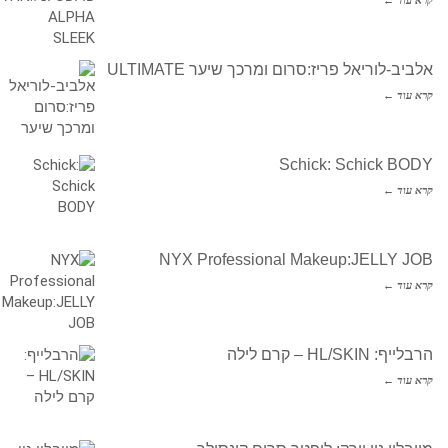
אלביב-לוריאל פריז:סרום ומרכך שיער ULTIMATE
קרא עוד ←
Schick: Schick BODY
קרא עוד ←
NYX Professional Makeup:JELLY JOB
קרא עוד ←
הרבלייף: HL/SKIN – קרם לילה
קרא עוד ←