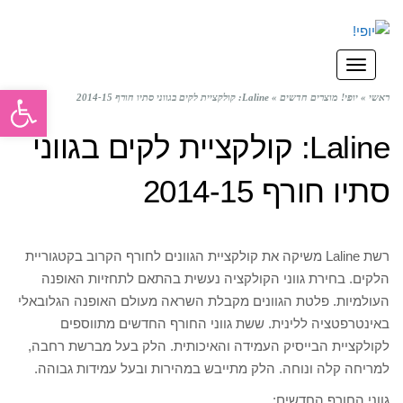
תפריט
פתח סרגל
ראשי
»
יופי! מוצרים חדשים
»
Laline: קולקציית לקים בגווני סתיו חורף 2014-15
Laline: קולקציית לקים בגווני
סתיו חורף 2014-15
רשת Laline משיקה את קולקציית הגוונים לחורף הקרוב בקטגוריית
הלקים. בחירת גווני הקולקציה נעשית בהתאם לתחזיות האופנה
העולמיות. פלטת הגוונים מקבלת השראה מעולם האופנה הגלובאלי
באינטרפטציה ללינית. ששת גווני החורף החדשים מתווספים
לקולקציית הבייסיק העמידה והאיכותית. הלק בעל מברשת רחבה,
למריחה קלה ונוחה. הלק מתייבש במהירות ובעל עמידות גבוהה.
גווני החורף החדשים: