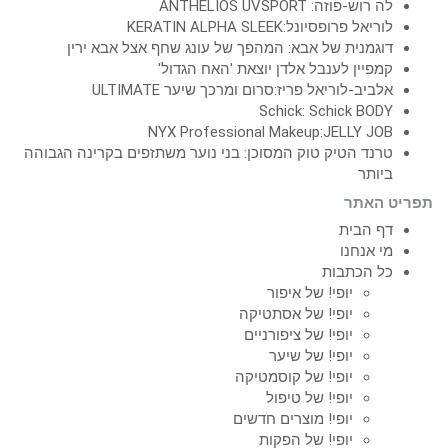
לה רוש-פוזה: ANTHELIOS UVSPORT
לוריאל פרופסיונל:KERATIN ALPHA SLEEK
דוגמנית של אבא: המהפך של עונג שחף אצל אבא ירין
קמפיין לענבל אלדן יוצאת 'האח הגדול'
אלביב-לוריאל פריז:סרום ומרכך שיער ULTIMATE
Schick: Schick BODY
NYX Professional Makeup:JELLY JOB
טרנד הטיק טוק המסוכן: בני נוער משתזפים בקרינה הגבוהה
ביותר
תפריט האתר
דף הבית
מי אנחנו
כל הכתבות
יופי! של איפור
יופי! של אסתטיקה
יופי! של ציפורניים
יופי! של שיער
יופי! של קוסמטיקה
יופי! של טיפול
יופי! מוצרים חדשים
יופי! של הפקות