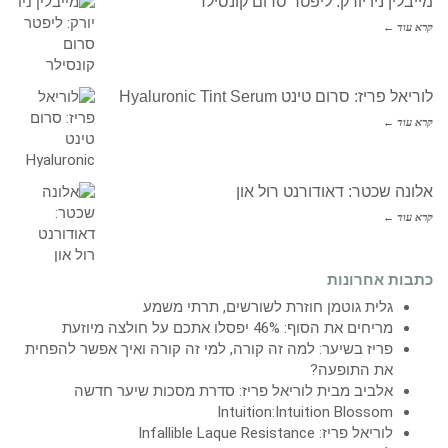
מייבלין ניו יורק: ליפטר סרום קונסילר
קרא עוד ←
לוריאל פריז: סרום טינט Hyaluronic Tint Serum
קרא עוד ←
אלונה שכטר: דאודורנט רול און
קרא עוד ←
כתבות אחרונות
גלית גוטמן חוזרת לשורשים, תרתי משמע
מריחים את הסוף: 46% יפסלו אתכם על חולצה מיוזעת
פריז בשיער: למה זה קורה, למי זה קורה ואיך אפשר להפחית
את התופעה?
אלביב מבית לוריאל פריז: סדרת מסכות שיער חדשה
Intuition:Intuition Blossom
לוריאל פריז: Infallible Laque Resistance