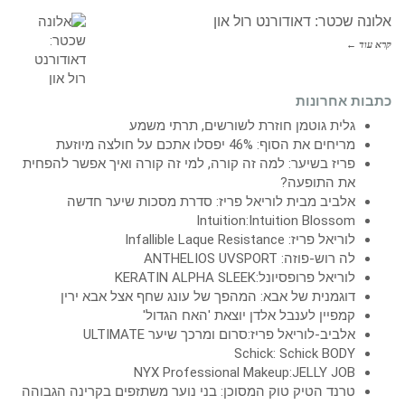
אלונה שכטר: דאודורנט רול און
קרא עוד ←
כתבות אחרונות
גלית גוטמן חוזרת לשורשים, תרתי משמע
מריחים את הסוף: 46% יפסלו אתכם על חולצה מיוזעת
פריז בשיער: למה זה קורה, למי זה קורה ואיך אפשר להפחית
את התופעה?
אלביב מבית לוריאל פריז: סדרת מסכות שיער חדשה
Intuition:Intuition Blossom
לוריאל פריז: Infallible Laque Resistance
לה רוש-פוזה: ANTHELIOS UVSPORT
לוריאל פרופסיונל:KERATIN ALPHA SLEEK
דוגמנית של אבא: המהפך של עונג שחף אצל אבא ירין
קמפיין לענבל אלדן יוצאת 'האח הגדול'
אלביב-לוריאל פריז:סרום ומרכך שיער ULTIMATE
Schick: Schick BODY
NYX Professional Makeup:JELLY JOB
טרנד הטיק טוק המסוכן: בני נוער משתזפים בקרינה הגבוהה