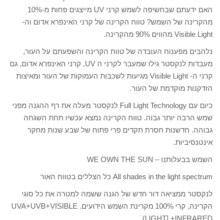
האם ידעתם שבחשיפה לשמש קרני UV מייצגים פחות מ-10%
מהקרינה של השמש? טווח הקרינה של קרני האינפרא אדום וה-
Visible Light מהווים 90% מהקרינה.
נלהבים מפענוח העובדה של טווח הקרינה והשפעתם על העור,
מעבדות לנקסטר גילו שמעבר לקרני ה UV, קרני האינפרא אדום, גם
קרני ה- Visible Light מגיעות לשכבות העמוקות של העור ומאיצות
הזדקנות מוקדמת של העור.
כיום עם Full Light Technology לנקסטר מעלה את רף ההגנה מפני
שמש הרבה יותר גבוה. טווח הקרינה נמצא עכשיו תחת השגחה
גבוהה. חדשנות חסרת תקדים פרי פתוח של שבע שנות מחקר
אינטנסיביות.
השמש בבעלותנו – WE OWN THE SUN
All shades in the light spectrum כל הצללים בטווח האור
לנקסטר ממציאה דור חדש של הגנה ששמה למטרה את כל סוגי
הקרינה, קרי 100% מקרינת השמש הידועים. UVA+UVB+VISIBLE
LIGHT] +INFRARED)