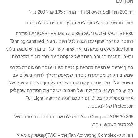
LOTION
In Shower Self Tan 200 ml – מחיר : 105 ₪ ל 200 מ"ל
מוצר חדשני נוסף לשיזוף לימי הקיץ הזוהרים של לנקסטר:
LANCASTER Monaco 365 SUN COMPACT SPF30 פודרה
דחוסה למראה שזוף עם הגנה לכל היום . Tanning captured in an
everyday form מעניקה מראה שזוף לעור כל יום מחדש מפגש בלתי
נראה: ההגנה הטובה ביותר של לנקסטר עם טכנולוגיה מתקדמת
בתוך אריזה יפהפייה כמראה קונכייה בגווני ענבר המעוטרת בקרני
שמש בוהקות, מסתתרת נוסחה שמאפשרת לך לחיות בשלום עם
השמש על בסיס יומי. בין אם את בעיר או על חוף הים, בעיצומו של
הקיץ, בחורף, או בתחילתו של האביב, יש לך את הפודרה שבקליק
אחד מטפלת לך בכול, עם הטכנולוגיה החדשה, Full Light
Protection של לנקסטר.-
365 Sun Compact SPF 30 המכילה את החותמת הבטוחה של
לנקסטר בשמש: זוהר.
הודות ל- TAC – the Tan Activating Complex(קומפלקס מאיץ