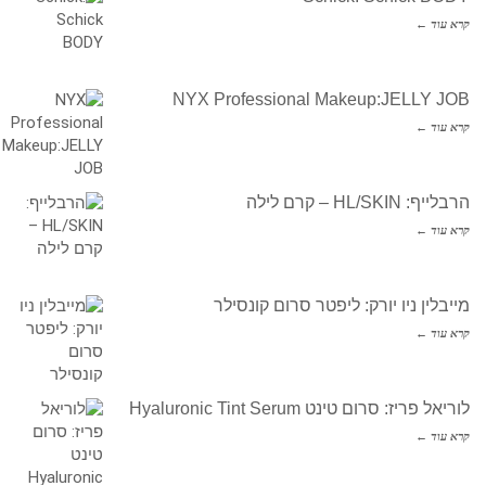
קרא עוד ←
NYX Professional Makeup:JELLY JOB
קרא עוד ←
הרבלייף: HL/SKIN – קרם לילה
קרא עוד ←
מייבלין ניו יורק: ליפטר סרום קונסילר
קרא עוד ←
לוריאל פריז: סרום טינט Hyaluronic Tint Serum
קרא עוד ←