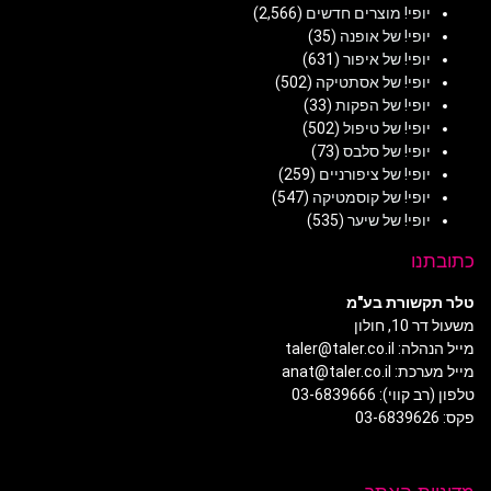
יופי! מוצרים חדשים
(2,566)
יופי! של אופנה
(35)
יופי! של איפור
(631)
יופי! של אסתטיקה
(502)
יופי! של הפקות
(33)
יופי! של טיפול
(502)
יופי! של סלבס
(73)
יופי! של ציפורניים
(259)
יופי! של קוסמטיקה
(547)
יופי! של שיער
(535)
כתובתנו
טלר תקשורת בע"מ
משעול דר 10, חולון
מייל הנהלה: taler@taler.co.il
מייל מערכת: anat@taler.co.il
טלפון (רב קווי): 03-6839666
פקס: 03-6839626