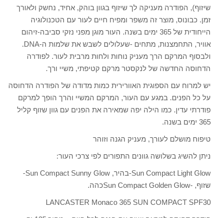
שיזוף), הפודרה מעניקה לך שיזוף בגוון בוהק, אחיד, נחשק ולאורך
זמן. כבונוס, מוצר זה משפר ומפיח חיים לעור עם הטכנולוגיה
הייחודית של 365 ימים בשנה. העור מוגן מפני נזקי סביבה-זיהום
אוויר, התחמצנות, מתחים -שעלולים לשבש את שלמות ה-DNA.
ולבסוף המרקם הרך מעניק נוחות ולחות מרבית לעור. לפודרה
הדחוסה החדשה של לנקסטר מרקם קטיפתי, משיי ורך.
יש למרוח עם הספוגית האוורירית כמות מדודה של הפודרה הדחוסה
על כל הפנים. במגע עם העור, המרקם המשיי והרך הופך למרקם
פודרתי עדין. כמו הילה יפה שמאירה את הפנים עם גוון שזוף קליל
365 ימים בשנה.
טיפוח מושלם לעורך, מעניק הגנה וזוהר
ניתן להשיג בשלושה גוונים התפורים לפי צרכי העור:
Sun Compact Light Glow-בהיר, Sun Compact Sunny Glow-
שזוף, -Sun Compact Golden Glowכהה.
LANCASTER Monaco 365 SUN COMPACT SPF30