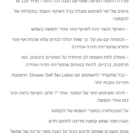
פודרה דחוסה למראה שזוף עם הגנה לכל היום – מחיר 125 ₪
טיפים של יופי לשימוש מוצלח בג'ל השיזוף העצמי במקלחת של
לנקסטר:
– השיזוף הנוצר זהה לשיזוף זוהר אחרי חופשה בשמש
– הנוסחה עם גוון קל: כך שאת יכולה לבדוק שלא שכחת אף אזור
ולוודא שהמריחה תהיה אחידה!
– מומלץ לתת תשומת לב מיוחדת על האזורים היבשים, כמו
מרפקים, ברכיים. להיות בטוחים שהמריחה תהיה אחידה.
– ככל שתקפידי להשתמש עם Shower Self Tan Lotion התוצאות
תהיינה טובות יותר.
– תיהני משימוש חוזר של המוצר. אחרי 7 ימים, השיזוף נראה זוהר
כמו אחרי חופשת.
על הטכנולוגיה במוצרי השמש של לנקסטר
הגנה מפני שמש קופצת מדרגה לתחום חדש
אתם חושבים שאתם יודעים הכול על הגנה מפני קרינה של שמש?