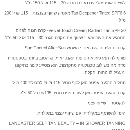
לשיזוף אופטימלי עם מקדם הגנה 30 – 115 ₪ ל 150 מ"ל
Tan Deepener Tinted SPF6 6 מעמיק שיזוף בצנצנת – 115 ₪ ל 200
מ"ל
Velvet Touch Cream Radiant Tan SPF 30- קרם הגנה לפנים
המרגיע את העור ומאיץ שיזוף עם מקדם הגנה 30 – 115 ₪ ל 50 מ"ל
קרם ותחליב הרגעה אחרי השמש Sun Control After Sun
פורמולה המרכזת את טיפוח האנטי אייג'ינג הטוב ביותר בטקסטורה
מדהימה בשילוב טכנולוגיה מתקדמת. הוא מסייע לעור בתיקונו
ומעניק לו נוחות והקלה.
תחליב הרגעה אפטר סאן לגוף מחיר 115 ₪ ₪ לתכולת 400 מ"ל
קרם הרגעה אפטר סאן לעור הפנים מחיר 135ש"ח ל 50 מ"ל
לנקסטר – שיזוף עצמי:
העזי להשתזף במקלחת! עם שיזוף עצמי במקלחת
LANCASTER SELF TAN BEAUTY – IN SHOWER TANNING