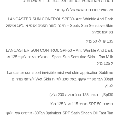
הסדרה מאז ומתמיד ומהווה חלק בלתי נפרד מהצלחתה.
על מוצרי סדרת השמש של לנקסטר:
LANCASTER SUN CONTROL SPF30- Anti Wrinkle And Dark
Spots Sun Sensitive Skin – הגנה לעור הפנים אנטי אייג'ינג וטיפול
בפיגמנטציה:
135 ₪ ל- 50 מ"ל
LANCASTER SUN CONTROL SPF50 – Anti Wrinkle And Dark
Spots Sun Sensitive Skin – Tan Milk – תחליב הגנה לגוף: 135 ₪
ל 125 מ"ל
Lancaster sun sport invisible mist wet skin application Sublime
tan 30spf ספריי שקוף בעל טכנולוגיית Wet Skin לשיזוף מדהים
לגוף,
Spf30, – מחיר 135 ₪ (תכולה 200 מ"ל)
ספורט SPF 50 מחיר 115 ₪ ל 125 מ"ל
30Tan 0ptimizer SPF Satin Sheen Oil Fast Tan- תרסיס שמן לגוף