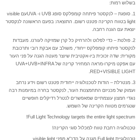
בשלוש רמות:
1. סופגת – לנקסטר פיתחה קומפלקס סופג UVB ו- UVAעם visible
light בטווח הקרינה פטנט רשום. התוצאה: בפעם הראשונה לנקסטר
יוצאת עם הגנה רחבה.
2. פולטת – כדי לפלוט ולהרחיק כל קרן שמזיקה לעורנו. מעבדות
לנקסטר פיתחו קומפלקס ייחודי, משולב עם אבקת רובי ותרכובת
מקורית: שדה זכוכית ביו-אקטיבית שיוצר מעטה הגנה על פני העור
עם אפקט מיקרו-מראה המחזיר קרינה של UVA+UVB+INFRA
RED+VISIBLE LIGHT.
3. מנטרלת – הודות לטכנולוגיה ייחודית פטנט רשום וידע נרחב
ועמוק של מכניזם התחמצנות העור, לנקסטר בחרה במיומנות רבה
נוגדי חמצון עוצמתיים שמאפשרים לנטרל רדיקלים חופשיים
שנגרמים מטווח הקרינה של השמש.
Full Light Technology targets the entire light spectrum!
טכנולוגיה רחבת טווח למכלול סוגי הקרינה!
טכנולוגיית Full light מגנה על הדנ"א מפני visible light