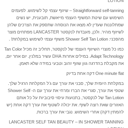
LOTION
Straightforward self-tanning – שיזוף עצמי קל לשימוש. לפעמים
השימוש עם שיטת המשזף העצמי מייאשת, תובענית, יש נשים
שמתלוננות שעדין לא מצאו את הנוסחה שתספק את הצרכים שלהן
לשיזוף מהיר. ולכן, מעבדות לנקסטר LANCASTER מפתחים מוצר
מהפכני: Shower Self Tan Lotion משזף עצמי לשימוש במקלחת! .
כמו כל מוצרי השיזוף העצמי של לנקסטר, תחליב זה מכיל Tan Color
Adapt Technology. במילים אחרות DHA עשיר במלנין. יום אחר יום,
את מקבלת בהדרגה גוון שזוף זהוב וטבעי במידה שלא תאמן.
One minute flat דקה אחת בדיוק
במקלחת היומית שלך, סבני את עורך עם ג'ל המקלחת הרגיל שלך.
שטפי את עורך, סגרי את הברז ומרחי את עורך עם ה- Shower Self
Tan Lotion של לנקסטר, בתנועות עיסוי סיבוביות על כל אותם
האזורים שאת רוצה לשזף. את יכולה לשטוף את עורך דקה אחת (יש
להמתין דקה) אחרי השימוש. נגבי את עורך ברכות.
LANCASTER SELF TAN BEAUTY – IN SHOWER TANNING