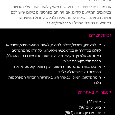
אנו מכבדים זכויות יוצרים ועושים מאמץ לאתר את בעלי הזכויות
בצילומים המגיעים לידינו. אם זיהיתם בפרסומינו צילום שיש לכם
זכויות בו, אתם רשאים לפנות אלינו ולבקש לחדול מהשימוש
באמצעות כתובת המייל taler@taler.co.il
זכויות יוצרים
אין להעתיק, לשכפל, לצלם, לתרגם, לאחסן במאגר מידע, לשדר או
לקלוט בכל דרך או בכל אמצעי אלקטרוני, כל חלק מהמתפרסם
באתר זה, אלא אך ורק לאחר קבלת רשות מפורשת בכתב מהמו"ל,
חברת טלר תקשורת בע"מ.
אין בכתבות המתפרסמות משום ייעוץ רפואי, קוסמטי או אחר.
הכתבות נועדו להשכלה בלבד.
חומר פרסומי המופיע באתר הינו באחריות החברות המפרסמות
בלבד.
קטגוריות באתר יופי
אחר
(28)
ביוטי טיוב
(36)
יופי! ארכיון כתבות
(954)