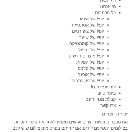
דף הבית
מי אנחנו
כל הכתבות
יופי! של איפור
יופי! של אסתטיקה
יופי! של ציפורניים
יופי! של שיער
יופי! של קוסמטיקה
יופי! של טיפול
יופי! מוצרים חדשים
יופי! של הפקות
יופי! של סלבס
יופי! של אופנה
יופי! ארכיון כתבות
לוח יופי חינם!
ביוטי טיוב
קבלת מגזין חינם
צרו קשר
זכויות יוצרים
אנו מכבדים זכויות יוצרים ועושים מאמץ לאתר את בעלי הזכויות
בצילומים המגיעים לידינו. אם זיהיתם בפרסומינו צילום שיש לכם