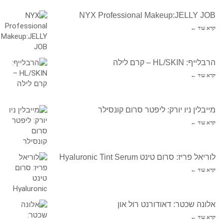
NYX Professional Makeup:JELLY JOB
קרא עוד ←
הרבלייף: HL/SKIN – קרם לילה
קרא עוד ←
מייבלין ניו יורק: ליפטר סרום קונסילר
קרא עוד ←
לוריאל פריז: סרום טינט Hyaluronic Tint Serum
קרא עוד ←
אלונה שכטר: דאודורנט רול און
קרא עוד ←