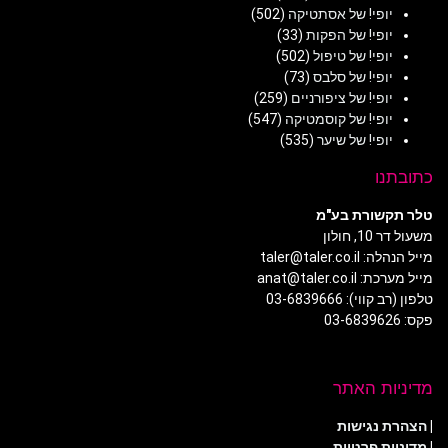
יופי! של אסתטיקה
(502)
יופי! של הפקות
(33)
יופי! של טיפול
(502)
יופי! של סלבס
(73)
יופי! של ציפורניים
(259)
יופי! של קוסמטיקה
(547)
יופי! של שיער
(535)
כתובתנו
טלר תקשורת בע"מ
משעול דר 10, חולון
מייל הנהלה: taler@taler.co.il
מייל מערכת: anat@taler.co.il
טלפון (רב קווי): 03-6839666
פקס: 03-6839626
מדיניות האתר
|
הצהרת נגישות
|
מדיניות פרטיות