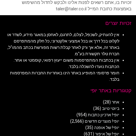
זכויות בו, אתם רשאים לפנות אלינו ולבקש לחדול מהשימוש
באמצעות כתובת המייל taler@taler.co.il
זכויות יוצרים
אין להעתיק, לשכפל, לצלם, לתרגם, לאחסן במאגר מידע, לשדר או
לקלוט בכל דרך או בכל אמצעי אלקטרוני, כל חלק מהמתפרסם
באתר זה, אלא אך ורק לאחר קבלת רשות מפורשת בכתב מהמו"ל,
חברת טלר תקשורת בע"מ.
אין בכתבות המתפרסמות משום ייעוץ רפואי, קוסמטי או אחר.
הכתבות נועדו להשכלה בלבד.
חומר פרסומי המופיע באתר הינו באחריות החברות המפרסמות
בלבד.
קטגוריות באתר יופי
אחר
(28)
ביוטי טיוב
(36)
יופי! ארכיון כתבות
(954)
יופי! מוצרים חדשים
(2,566)
יופי! של אופנה
(35)
יופי! של איפור
(631)