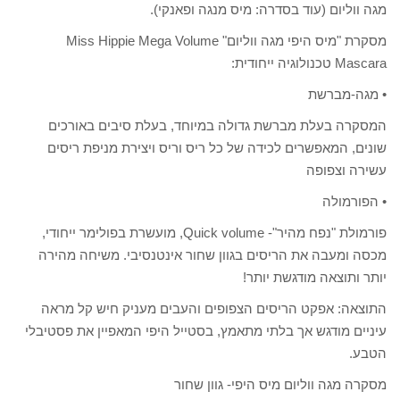
מגה ווליום (עוד בסדרה: מיס מנגה ופאנקי).
מסקרת "מיס היפי מגה ווליום" Miss Hippie Mega Volume
Mascara טכנולוגיה ייחודית:
• מגה-מברשת
המסקרה בעלת מברשת גדולה במיוחד, בעלת סיבים באורכים
שונים, המאפשרים לכידה של כל ריס וריס ויצירת מניפת ריסים
עשירה וצפופה
• הפורמולה
פורמולת "נפח מהיר"- Quick volume, מועשרת בפולימר ייחודי,
מכסה ומעבה את הריסים בגוון שחור אינטנסיבי. משיחה מהירה
יותר ותוצאה מודגשת יותר!
התוצאה: אפקט הריסים הצפופים והעבים מעניק חיש קל מראה
עיניים מודגש אך בלתי מתאמץ, בסטייל היפי המאפיין את פסטיבלי
הטבע.
מסקרה מגה ווליום מיס היפי- גוון שחור