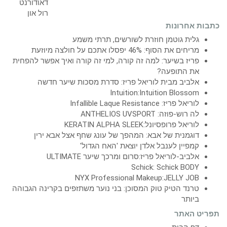
כתבות אחרונות
גלית גוטמן חוזרת לשורשים, תרתי משמע
מריחים את הסוף: 46% יפסלו אתכם על חולצה מיוזעת
פריז בשיער: למה זה קורה, למי זה קורה ואיך אפשר להפחית
את התופעה?
אלביב מבית לוריאל פריז: סדרת מסכות שיער חדשה
Intuition:Intuition Blossom
לוריאל פריז: Infallible Laque Resistance
לה רוש-פוזה: ANTHELIOS UVSPORT
לוריאל פרופסיונל:KERATIN ALPHA SLEEK
דוגמנית של אבא: המהפך של עונג שחף אצל אבא ירין
קמפיין לענבל אלדן יוצאת 'האח הגדול'
אלביב-לוריאל פריז:סרום ומרכך שיער ULTIMATE
Schick: Schick BODY
NYX Professional Makeup:JELLY JOB
טרנד הטיק טוק המסוכן: בני נוער משתזפים בקרינה הגבוהה
ביותר
תפריט האתר