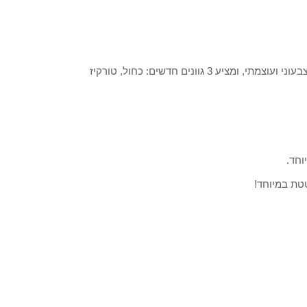
Color Riche Le Kajal- עיפרון עיניים בעל גוון עשיר ועמוק למראה צבעוני ועוצמתי, ומציע 3 גוונים חדשים: כחול, טורקיז
וחד.
טת במיוחד!