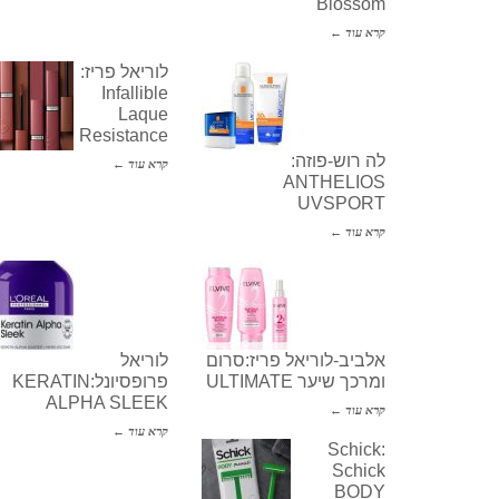
Blossom
קרא עוד ←
לוריאל פריז:
Infallible
Laque
Resistance
לה רוש-פוזה:
קרא עוד ←
ANTHELIOS
UVSPORT
קרא עוד ←
אלביב-לוריאל פריז:סרום
לוריאל
ומרכך שיער ULTIMATE
פרופסיונל:KERATIN
ALPHA SLEEK
קרא עוד ←
קרא עוד ←
Schick:
Schick
BODY