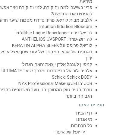
מיוזעת
פריז בשיער: למה זה קורה, למי זה קורה ואיך אפש
להפחית את התופעה?
אלביב מבית לוריאל פריז: סדרת מסכות שיער חדש
Intuition:Intuition Blossom
לוריאל פריז: Infallible Laque Resistance
לה רוש-פוזה: ANTHELIOS UVSPORT
לוריאל פרופסיונל:KERATIN ALPHA SLEEK
דוגמנית של אבא: המהפך של עונג שחף אצל אבא
ירין
קמפיין לענבל אלדן יוצאת 'האח הגדול'
אלביב-לוריאל פריז:סרום ומרכך שיער ULTIMATE
Schick: Schick BODY
NYX Professional Makeup:JELLY JOB
טרנד הטיק טוק המסוכן: בני נוער משתזפים בקרינ
הגבוהה ביותר
תפריט האתר
דף הבית
מי אנחנו
כל הכתבות
יופי! של איפור