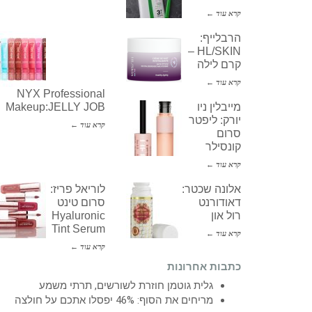
קרא עוד ←
הרבלייף:
HL/SKIN –
קרם לילה
קרא עוד ←
NYX Professional
מייבלין ניו
Makeup:JELLY JOB
יורק: ליפטר
קרא עוד ←
סרום
קונסילר
קרא עוד ←
אלונה שכטר:
לוריאל פריז:
דאודורנט
סרום טינט
רול און
Hyaluronic
Tint Serum
קרא עוד ←
קרא עוד ←
כתבות אחרונות
גלית גוטמן חוזרת לשורשים, תרתי משמע
מריחים את הסוף: 46% יפסלו אתכם על חולצה