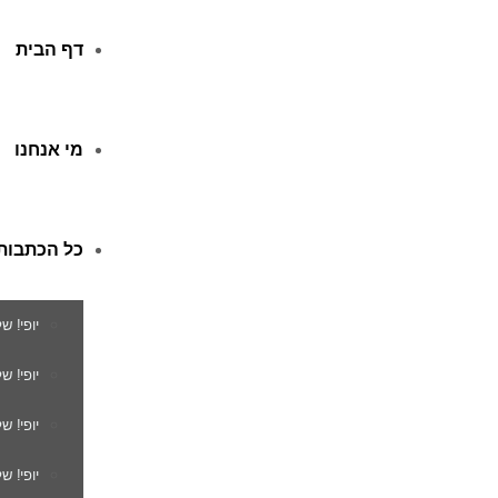
דף הבית
מי אנחנו
כל הכתבות
יופי! ש
יופי! 
יופי! ש
יופי! ש