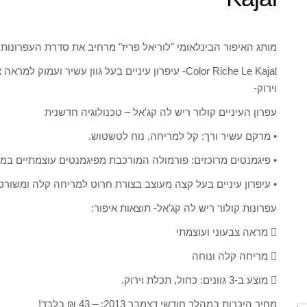
מותג האיפור הבינלאומי "לוריאל פריז" מרחיב את סדרת העפרונות
וירוק-
עפרון העיניים קולור ריש לה קג'אל – טכנולוגיה חדשנית
• מרקם עשיר ורך: קל למריחה, נוח לטשטוש.
• פיגמנטים מרוכזים: פורמולה המורכבת מפיגמנטים עוצמתיים במי
• עיפרון עיניים בעל קצה מעוצב בצורת חרוט למריחה קלה ומשורט
עפרונות קולור ריש לה קג'אל- תוצאות איפור:
 מראה צבעוני ועוצמתי
 מריחה קלה ונוחה
 מוצע ב-3 גוונים: כחול, תכלת וירוק.
מחיר היכרות במהלך חודשי דצמבר 2013: – 43 ₪ בלבד!