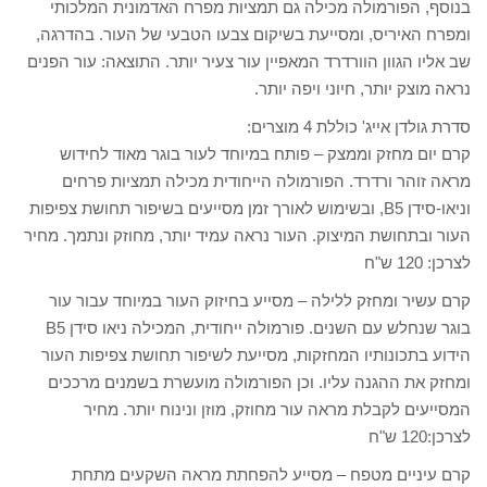
בנוסף, הפורמולה מכילה גם תמציות מפרח האדמונית המלכותי
ומפרח האיריס, ומסייעת בשיקום צבעו הטבעי של העור. בהדרגה,
שב אליו הגוון הוורדרד המאפיין עור צעיר יותר. התוצאה: עור הפנים
נראה מוצק יותר, חיוני ויפה יותר.
סדרת גולדן אייג' כוללת 4 מוצרים:
קרם יום מחזק וממצק – פותח במיוחד לעור בוגר מאוד לחידוש
מראה זוהר ורדרד. הפורמולה הייחודית מכילה תמציות פרחים
וניאו-סידן B5, ובשימוש לאורך זמן מסייעים בשיפור תחושת צפיפות
העור ובתחושת המיצוק. העור נראה עמיד יותר, מחוזק ונתמך. מחיר
לצרכן: 120 ש"ח
קרם עשיר ומחזק ללילה – מסייע בחיזוק העור במיוחד עבור עור
בוגר שנחלש עם השנים. פורמולה ייחודית, המכילה ניאו סידן B5
הידוע בתכונותיו המחזקות, מסייעת לשיפור תחושת צפיפות העור
ומחזק את ההגנה עליו. וכן הפורמולה מועשרת בשמנים מרככים
המסייעים לקבלת מראה עור מחוזק, מוזן ונינוח יותר. מחיר
לצרכן:120 ש"ח
קרם עיניים מטפח – מסייע להפחתת מראה השקעים מתחת