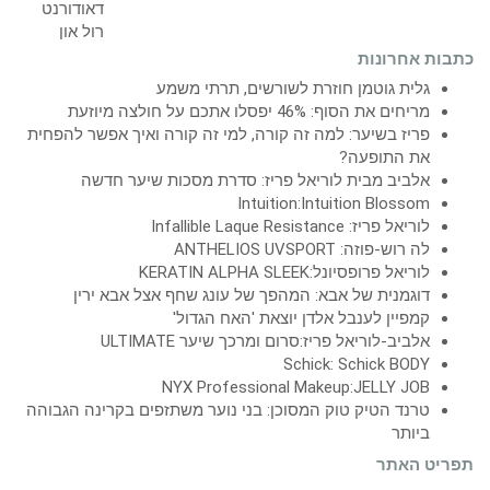
כתבות אחרונות
גלית גוטמן חוזרת לשורשים, תרתי משמע
מריחים את הסוף: 46% יפסלו אתכם על חולצה מיוזעת
פריז בשיער: למה זה קורה, למי זה קורה ואיך אפשר להפחית
את התופעה?
אלביב מבית לוריאל פריז: סדרת מסכות שיער חדשה
Intuition:Intuition Blossom
לוריאל פריז: Infallible Laque Resistance
לה רוש-פוזה: ANTHELIOS UVSPORT
לוריאל פרופסיונל:KERATIN ALPHA SLEEK
דוגמנית של אבא: המהפך של עונג שחף אצל אבא ירין
קמפיין לענבל אלדן יוצאת 'האח הגדול'
אלביב-לוריאל פריז:סרום ומרכך שיער ULTIMATE
Schick: Schick BODY
NYX Professional Makeup:JELLY JOB
טרנד הטיק טוק המסוכן: בני נוער משתזפים בקרינה הגבוהה
ביותר
תפריט האתר