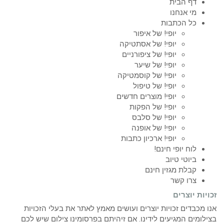
דף הבית
מי אנחנו
כל הכתבות
יופי! של איפור
יופי! של אסתטיקה
יופי! של ציפורניים
יופי! של שיער
יופי! של קוסמטיקה
יופי! של טיפול
יופי! מוצרים חדשים
יופי! של הפקות
יופי! של סלבס
יופי! של אופנה
יופי! ארכיון כתבות
לוח יופי חינם!
ביוטי טיוב
קבלת מגזין חינם
צרו קשר
זכויות יוצרים
אנו מכבדים זכויות יוצרים ועושים מאמץ לאתר את בעלי הזכויות
בצילומים המגיעים לידינו. אם זיהיתם בפרסומינו צילום שיש לכם