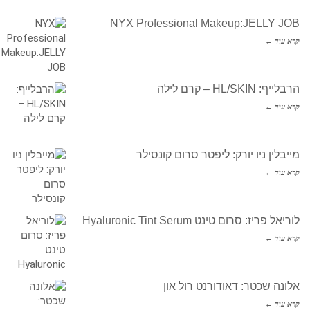
NYX Professional Makeup:JELLY JOB
קרא עוד ←
הרבלייף: HL/SKIN – קרם לילה
קרא עוד ←
מייבלין ניו יורק: ליפטר סרום קונסילר
קרא עוד ←
לוריאל פריז: סרום טינט Hyaluronic Tint Serum
קרא עוד ←
אלונה שכטר: דאודורנט רול און
קרא עוד ←