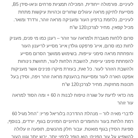
לעיניים. פורמולה ייחודית, המכילה תמציות פרחים וניאו-סידן B5,
מסייעת לתיקון מראה עיגולים שחורים וכהויות עיקשות מתחת
לעיניים, נלחמת ברפיון העור ומעניקה מראה זוהר, ורדרד ומואר.
מכיל קפאין. מחיר לצרכן:120 ש"ח
סרום ללחות מוגברת ולמראה עור זוהר – רענן כמו מי פנים, מעניק
לחות כמו סרום, אייג' פרפקט גולדן אייג' מסייע לריענון העור
והפחתת מראה סימני עייפות. בשימוש ממושך הסרום מסייע
להפחתת סימני עייפות, להשבת הלחות לעור, תחושת נינוחות
ולהשבת הזוהר לעור. כל זאת, בעזרת מיקרו פנינים אשר מעניקות
אפקט הארה לעור ומסייעות בהענקת מראה זוהר ויפה, וסידן בעל
תכונות מחזקות. מחיר לצרכן:120 ש"ח
מה כדאי לדעת על שגרה טיפוח לבנות ה 60 + ומה הסוד למראה
עור זוהר
לדברי מאיה לזר – מנהלת ההדרכה בלוריאל פריז: "החל מגיל 60
רמת הלחות בעור והחומרים החיוניים המזינים בגוף, יורדים, בנוסף,
ספיגת הסידן בגוף מואטת. עבור חלק מהנשים, תופעה זו עלולה
להשפיע על עור הפנים: הוא הופך לרפוי יותר, יבש יותר וגוון העור