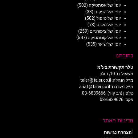
יופי! של אסתטיקה
(502)
יופי! של הפקות
(33)
יופי! של טיפול
(502)
יופי! של סלבס
(73)
יופי! של ציפורניים
(259)
יופי! של קוסמטיקה
(547)
יופי! של שיער
(535)
כתובתנו
טלר תקשורת בע"מ
משעול דר 10, חולון
מייל הנהלה: taler@taler.co.il
מייל מערכת: anat@taler.co.il
טלפון (רב קווי): 03-6839666
פקס: 03-6839626
מדיניות האתר
|
הצהרת נגישות