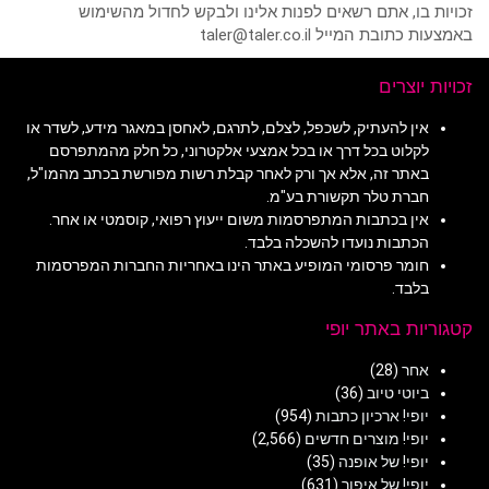
זכויות בו, אתם רשאים לפנות אלינו ולבקש לחדול מהשימוש
באמצעות כתובת המייל taler@taler.co.il
זכויות יוצרים
אין להעתיק, לשכפל, לצלם, לתרגם, לאחסן במאגר מידע, לשדר או
לקלוט בכל דרך או בכל אמצעי אלקטרוני, כל חלק מהמתפרסם
באתר זה, אלא אך ורק לאחר קבלת רשות מפורשת בכתב מהמו"ל,
חברת טלר תקשורת בע"מ.
אין בכתבות המתפרסמות משום ייעוץ רפואי, קוסמטי או אחר.
הכתבות נועדו להשכלה בלבד.
חומר פרסומי המופיע באתר הינו באחריות החברות המפרסמות
בלבד.
קטגוריות באתר יופי
אחר
(28)
ביוטי טיוב
(36)
יופי! ארכיון כתבות
(954)
יופי! מוצרים חדשים
(2,566)
יופי! של אופנה
(35)
יופי! של איפור
(631)