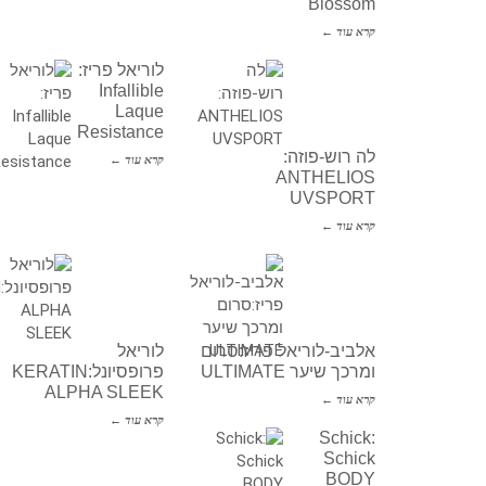
Blossom
קרא עוד ←
לוריאל פריז:
Infallible
Laque
Resistance
לה רוש-פוזה:
קרא עוד ←
ANTHELIOS
UVSPORT
קרא עוד ←
אלביב-לוריאל פריז:סרום
לוריאל
ומרכך שיער ULTIMATE
פרופסיונל:KERATIN
ALPHA SLEEK
קרא עוד ←
קרא עוד ←
Schick:
Schick
BODY