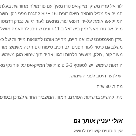
לוריאל פריז משיק, מייק-אפ טרו מאץ' עם פורמולה מחודשת בעלת 6 פיגמנטים להתאמה מדויקת לגוון העור.
המייק אפ מכיל חומצה היאלורונית וSPF-16 להגנה מפני נזקי השמש.
המייק-אפ אומת על-ידי רופאי עור, מתאים לעור רגיש, נבדק דרמטולוגי
מייק-אפ טרו מאץ' זמין בישראל ב-11 גוונים שונים, להתאמה מושלמת לעור הפנים.
עידן האינסטנט שבו אנו חיים, מחייב אותנו לתוצאות מיידיות של 
משלב גם כיסוי לעור הפנים, גם רכיב טיפוח וגם הגנה משמש; מור
מעור קורן, חלק, מועשר בלחות ובגוון אחיד תוך שהוא מוגן משמש.
הוראות שימוש: יש לטפטף 2-3 טיפות של המייק-אפ על עור נקי מאיפור ולמרוח את המייק-אפ בעזרת מברשת/האצבעות.
יש לנער היטב לפני השימוש.
מחיר: 90 ש"ח
ניתן להשיג: ברשתות הפארם, המזון, המשביר החדש לצרכן ובפרפו
אולי יעניין אותך גם
אין פוסטים קשורים לנושא.