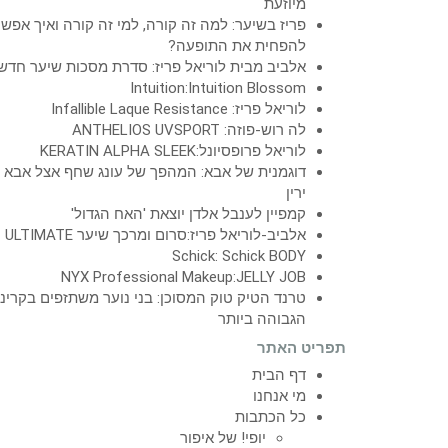
מיוזעת
פריז בשיער: למה זה קורה, למי זה קורה ואיך אפש
להפחית את התופעה?
אלביב מבית לוריאל פריז: סדרת מסכות שיער חדש
Intuition:Intuition Blossom
לוריאל פריז: Infallible Laque Resistance
לה רוש-פוזה: ANTHELIOS UVSPORT
לוריאל פרופסיונל:KERATIN ALPHA SLEEK
דוגמנית של אבא: המהפך של עונג שחף אצל אבא
ירין
קמפיין לענבל אלדן יוצאת 'האח הגדול'
אלביב-לוריאל פריז:סרום ומרכך שיער ULTIMATE
Schick: Schick BODY
NYX Professional Makeup:JELLY JOB
טרנד הטיק טוק המסוכן: בני נוער משתזפים בקרינ
הגבוהה ביותר
תפריט האתר
דף הבית
מי אנחנו
כל הכתבות
יופי! של איפור