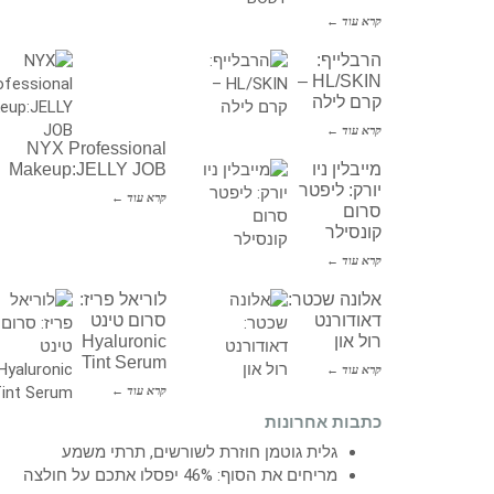
קרא עוד ←
הרבלייף:
HL/SKIN –
קרם לילה
קרא עוד ←
NYX Professional
מייבלין ניו
Makeup:JELLY JOB
יורק: ליפטר
קרא עוד ←
סרום
קונסילר
קרא עוד ←
אלונה שכטר:
לוריאל פריז:
דאודורנט
סרום טינט
רול און
Hyaluronic
Tint Serum
קרא עוד ←
קרא עוד ←
כתבות אחרונות
גלית גוטמן חוזרת לשורשים, תרתי משמע
מריחים את הסוף: 46% יפסלו אתכם על חולצה