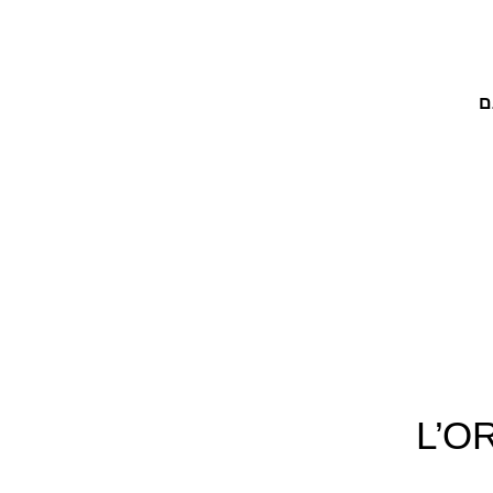
ם
L’O