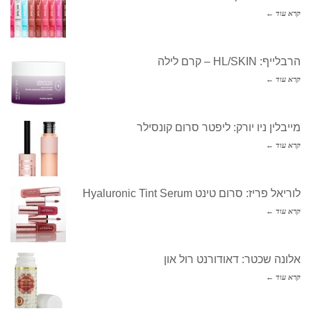
קרא עוד ←
הרבלייף: HL/SKIN – קרם לילה
קרא עוד ←
מייבלין ניו יורק: ליפטר סרום קונסילר
קרא עוד ←
לוריאל פריז: סרום טינט Hyaluronic Tint Serum
קרא עוד ←
אלונה שכטר: דאודורנט רול און
קרא עוד ←