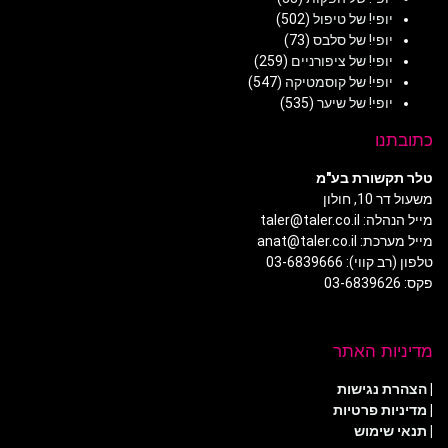
יופי! של טיפול
(502)
יופי! של סלבס
(73)
יופי! של ציפורניים
(259)
יופי! של קוסמטיקה
(547)
יופי! של שיער
(535)
כתובתנו
טלר תקשורת בע"מ
משעול דר 10, חולון
מייל הנהלה: taler@taler.co.il
מייל מערכת: anat@taler.co.il
טלפון (רב קווי): 03-6839666
פקס: 03-6839626
מדיניות האתר
|
הצהרת נגישות
|
מדיניות פרטיות
| תנאי שימוש