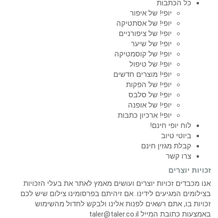
כל הכתבות
יופי! של איפור
יופי! של אסתטיקה
יופי! של ציפורניים
יופי! של שיער
יופי! של קוסמטיקה
יופי! של טיפול
יופי! מוצרים חדשים
יופי! של הפקות
יופי! של סלבס
יופי! של אופנה
יופי! ארכיון כתבות
לוח יופי חינם!
ביוטי טיוב
קבלת מגזין חינם
צרו קשר
זכויות יוצרים
אנו מכבדים זכויות יוצרים ועושים מאמץ לאתר את בעלי הזכויות
בצילומים המגיעים לידינו. אם זיהיתם בפרסומינו צילום שיש לכם
זכויות בו, אתם רשאים לפנות אלינו ולבקש לחדול מהשימוש
באמצעות כתובת המייל taler@taler.co.il