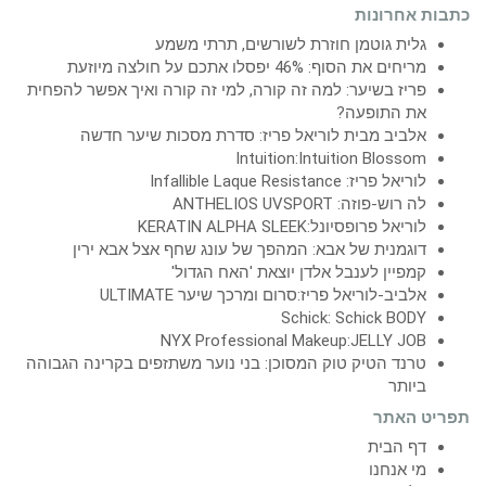
כתבות אחרונות
גלית גוטמן חוזרת לשורשים, תרתי משמע
מריחים את הסוף: 46% יפסלו אתכם על חולצה מיוזעת
פריז בשיער: למה זה קורה, למי זה קורה ואיך אפשר להפחית
את התופעה?
אלביב מבית לוריאל פריז: סדרת מסכות שיער חדשה
Intuition:Intuition Blossom
לוריאל פריז: Infallible Laque Resistance
לה רוש-פוזה: ANTHELIOS UVSPORT
לוריאל פרופסיונל:KERATIN ALPHA SLEEK
דוגמנית של אבא: המהפך של עונג שחף אצל אבא ירין
קמפיין לענבל אלדן יוצאת 'האח הגדול'
אלביב-לוריאל פריז:סרום ומרכך שיער ULTIMATE
Schick: Schick BODY
NYX Professional Makeup:JELLY JOB
טרנד הטיק טוק המסוכן: בני נוער משתזפים בקרינה הגבוהה
ביותר
תפריט האתר
דף הבית
מי אנחנו