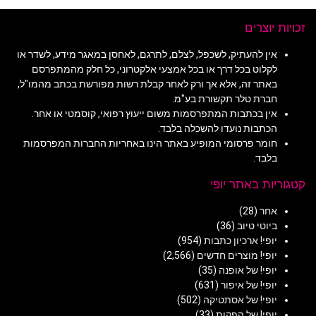
זכויות יוצרים
אין להעתיק, לשכפל, לצלם, לתרגם, לאחסן במאגר מידע, לשדר או
לקלוט בכל דרך או בכל אמצעי אלקטרוני, כל חלק מהמתפרסם
באתר זה, אלא אך ורק לאחר קבלת רשות מפורשת בכתב מהמו"ל,
חברת טלר תקשורת בע"מ.
אין בכתבות המתפרסמות משום ייעוץ רפואי, קוסמטי או אחר.
הכתבות נועדו להשכלה בלבד.
חומר פרסומי המופיע באתר הינו באחריות החברות המפרסמות
בלבד.
קטגוריות באתר יופי
אחר
(28)
ביוטי טיוב
(36)
יופי! ארכיון כתבות
(954)
יופי! מוצרים חדשים
(2,566)
יופי! של אופנה
(35)
יופי! של איפור
(631)
יופי! של אסתטיקה
(502)
יופי! של הפקות
(33)