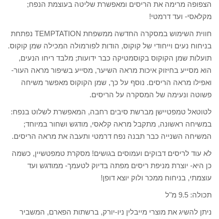
הצפופה מרימה את הריסים ומאפשרת שליטה בעוצמת הנפח;
מקלאסי- ועד דרמטי!
חווית השימוש במסקרה החדשה ממשפחת TEMPTATION נפתחת
בניחוח נעים וייחודי של קוקוס, הודות לפורמולה המכילה שמן קוקוס.
תועלות שמן הקוקוס בקוסמטיקה כבר ידועות; מלבד ריחו הנעים,
הוא מסייע בחיזוק איכות מראה השיער, מסייע בשיפור מראה העור-
ואפילו מראה הריסים. נוסף על כך, שמן הקוקוס מאפשר משיחה
פשוטה ונעימה של המסקרה על הריסים.
לטוטאל טמפטיישן מברשת סיבים רחבה, המאפשרת לשלוט בנפח:
במשיחה ראשונה, מתקבל מראה קלאסי, מודגש ושחור במיוחד;
המשיחה השנייה כבר תבנה נפח דרמטי ותעבה את מראה הריסים.
לא עוד לריסים דבוקים ועמוסים בגושים! מסקרת טמפטשיין, כשמה
כן היא- יוצרת מניפת ריסים מפתה בדיוק לטעמך- ממודגש ועד
עוצמתי, בניחוח ממכר ולוק יוצא דופן!
תכולה: 9.5 מ"ל
ניתן להשיג את מוצרי מייבלין ניו-יורק, ברשתות הפארם, המשביר