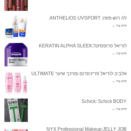
לה רוש-פוזה: ANTHELIOS UVSPORT
קרא עוד ←
לוריאל פרופסיונל:KERATIN ALPHA SLEEK
קרא עוד ←
אלביב-לוריאל פריז:סרום ומרכך שיער ULTIMATE
קרא עוד ←
Schick: Schick BODY
קרא עוד ←
NYX Professional Makeup:JELLY JOB