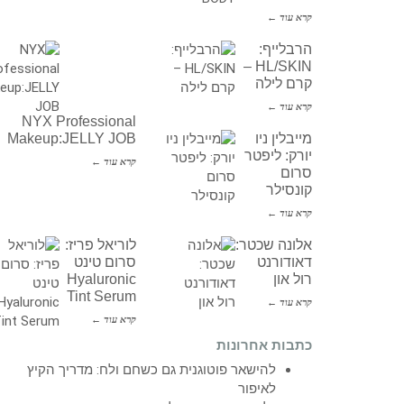
קרא עוד ←
הרבלייף:
HL/SKIN –
קרם לילה
קרא עוד ←
NYX Professional
מייבלין ניו
Makeup:JELLY JOB
יורק: ליפטר
קרא עוד ←
סרום
קונסילר
קרא עוד ←
אלונה שכטר:
לוריאל פריז:
דאודורנט
סרום טינט
רול און
Hyaluronic
Tint Serum
קרא עוד ←
קרא עוד ←
כתבות אחרונות
להישאר פוטוגנית גם כשחם ולח: מדריך הקיץ
לאיפור