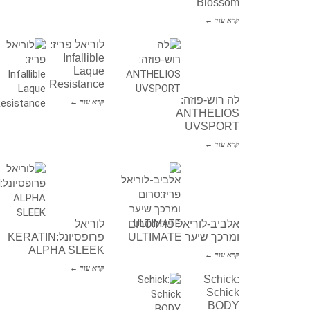
Blossom
קרא עוד ←
לוריאל פריז:
Infallible
Laque
Resistance
לה רוש-פוזה:
קרא עוד ←
ANTHELIOS
UVSPORT
קרא עוד ←
אלביב-לוריאל פריז:סרום
לוריאל
ומרכך שיער ULTIMATE
פרופסיונל:KERATIN
ALPHA SLEEK
קרא עוד ←
קרא עוד ←
Schick:
Schick
BODY