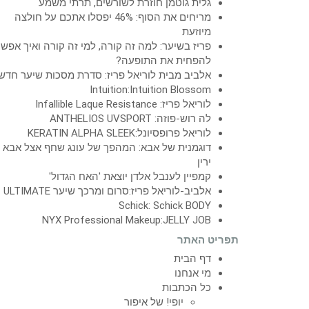
גלית גוטמן חוזרת לשורשים, תרתי משמע
מריחים את הסוף: 46% יפסלו אתכם על חולצה
מיוזעת
פריז בשיער: למה זה קורה, למי זה קורה ואיך אפש
להפחית את התופעה?
אלביב מבית לוריאל פריז: סדרת מסכות שיער חדש
Intuition:Intuition Blossom
לוריאל פריז: Infallible Laque Resistance
לה רוש-פוזה: ANTHELIOS UVSPORT
לוריאל פרופסיונל:KERATIN ALPHA SLEEK
דוגמנית של אבא: המהפך של עונג שחף אצל אבא
ירין
קמפיין לענבל אלדן יוצאת 'האח הגדול'
אלביב-לוריאל פריז:סרום ומרכך שיער ULTIMATE
Schick: Schick BODY
NYX Professional Makeup:JELLY JOB
תפריט האתר
דף הבית
מי אנחנו
כל הכתבות
יופי! של איפור