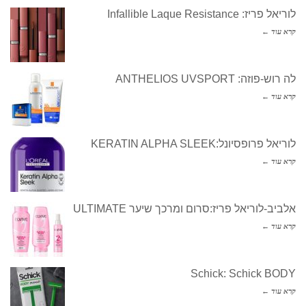
לוריאל פריז: Infallible Laque Resistance
קרא עוד ←
לה רוש-פוזה: ANTHELIOS UVSPORT
קרא עוד ←
לוריאל פרופסיונל:KERATIN ALPHA SLEEK
קרא עוד ←
אלביב-לוריאל פריז:סרום ומרכך שיער ULTIMATE
קרא עוד ←
Schick: Schick BODY
קרא עוד ←