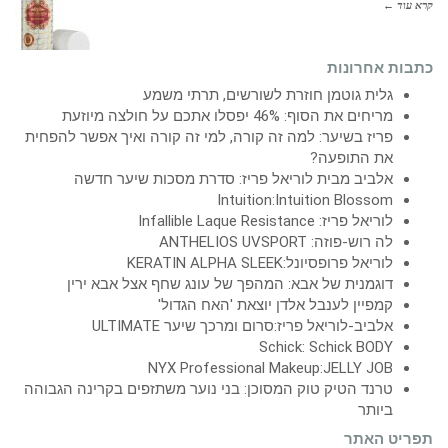
קרא עוד ←
כתבות אחרונות
גלית גוטמן חוזרת לשורשים, תרתי משמע
מריחים את הסוף: 46% יפסלו אתכם על חולצה מיוזעת
פריז בשיער: למה זה קורה, למי זה קורה ואיך אפשר להפחית
את התופעה?
אלביב מבית לוריאל פריז: סדרת מסכות שיער חדשה
Intuition:Intuition Blossom
לוריאל פריז: Infallible Laque Resistance
לה רוש-פוזה: ANTHELIOS UVSPORT
לוריאל פרופסיונל:KERATIN ALPHA SLEEK
דוגמנית של אבא: המהפך של עונג שחף אצל אבא ירין
קמפיין לענבל אלדן יוצאת 'האח הגדול'
אלביב-לוריאל פריז:סרום ומרכך שיער ULTIMATE
Schick: Schick BODY
NYX Professional Makeup:JELLY JOB
טרנד הטיק טוק המסוכן: בני נוער משתזפים בקרינה הגבוהה
ביותר
תפריט האתר