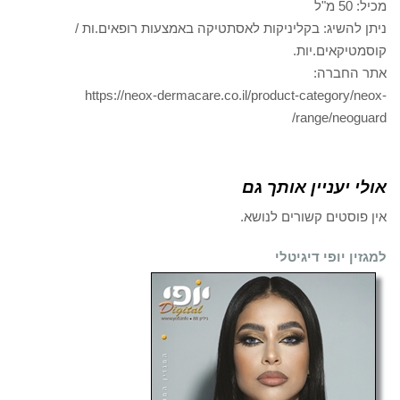
מכיל: 50 מ"ל
ניתן להשיג: בקליניקות לאסתטיקה באמצעות רופאים.ות /
קוסמטיקאים.יות.
אתר החברה:
https://neox-dermacare.co.il/product-category/neox-
range/neoguard/
אולי יעניין אותך גם
אין פוסטים קשורים לנושא.
למגזין יופי דיגיטלי