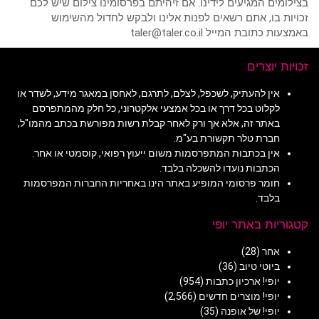
בצילומים המגיעים לידינו. אם זיהיתם בפרסומינו צילום שיש לכם
זכויות בו, אתם רשאים לפנות אלינו ולבקש לחדול מהשימוש
באמצעות כתובת המייל taler@taler.co.il
זכויות יוצרים
אין להעתיק, לשכפל, לצלם, לתרגם, לאחסן במאגר מידע, לשדר או
לקלוט בכל דרך או בכל אמצעי אלקטרוני, כל חלק מהמתפרסם
באתר זה, אלא אך ורק לאחר קבלת רשות מפורשת בכתב מהמו"ל,
חברת טלר תקשורת בע"מ.
אין בכתבות המתפרסמות משום ייעוץ רפואי, קוסמטי או אחר.
הכתבות נועדו להשכלה בלבד.
חומר פרסומי המופיע באתר הינו באחריות החברות המפרסמות
בלבד.
קטגוריות באתר יופי
אחר
(28)
ביוטי טיוב
(36)
יופי! ארכיון כתבות
(954)
יופי! מוצרים חדשים
(2,566)
יופי! של אופנה
(35)