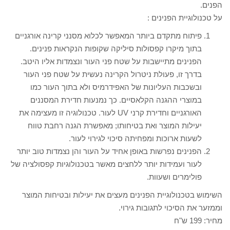
הפנים.
על טכנולוגיית הפנינים :
פיתוח מתקדם ביותר המאפשר לכלוא מסנני קרינה אורגניים
בתוך מיקרו קפסולות סיליקה שקופות הנקראות פנינים.
הפנינים מתיישבות על שטח פני העור ונצמדות אליו היטב.
בדרך זו, פעולת ניטרול הקרינה נעשית על שטח פני העור
ובשכבות העליונות של האפידרמיס ולא בתוך העור כמו
במוצרי ההגנה הקלאסיים. כך נמנעות חדירת המסננים
האורגניים וחדירת קרני UV לעור. טכנולוגיה זו מעצימה את
יעילות המוצר ואת בטיחותו; מאפשרת הגנה רחבת טווח
לשעות ארוכות ומפחיתה סיכוי לגירוי לעור.
הפנינים נפרשות באופן אחיד על העור והן נצמדות טוב יותר
לעור ועמידות יותר ללחצים מאשר בטכנולוגיות קפסולציה של
פולימרים ושעוות.
השימוש בטכנולוגיית הפנינים מעצים את יעילות ובטיחות המוצר
וממזער את הסיכוי לתגובות גירוי.
מחיר: 199 ש"ח