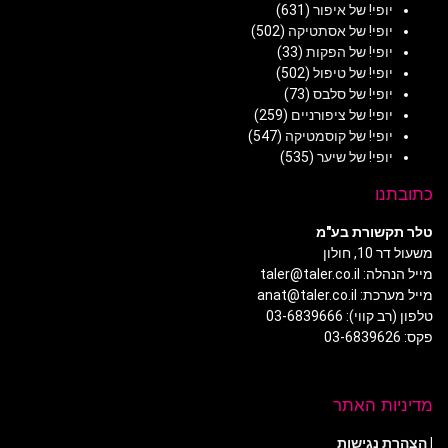
יופי! של איפור
(631)
יופי! של אסתטיקה
(502)
יופי! של הפקות
(33)
יופי! של טיפול
(502)
יופי! של סלבס
(73)
יופי! של ציפורניים
(259)
יופי! של קוסמטיקה
(547)
יופי! של שיער
(535)
כתובתנו
טלר תקשורת בע"מ
משעול דר 10, חולון
מייל הנהלה: taler@taler.co.il
מייל מערכת: anat@taler.co.il
טלפון (רב קווי): 03-6839666
פקס: 03-6839626
מדיניות האתר
|
הצהרת נגישות