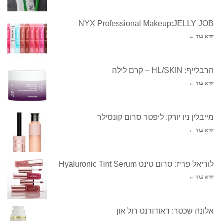
NYX Professional Makeup:JELLY JOB
קרא עוד ←
הרבלייף: HL/SKIN – קרם לילה
קרא עוד ←
מייבלין ניו יורק: ליפטר סרום קונסילר
קרא עוד ←
לוריאל פריז: סרום טינט Hyaluronic Tint Serum
קרא עוד ←
אלונה שכטר: דאודורנט רול און