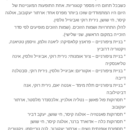
כשבכל תחום היו מספר קטגוריות. אחת התופעות המעניינות של
היום היו המתמודדים שזכו ביותר מפרס אחד: ארתור יעקובוב, אולגה
קיסר, חי שושן, נירית רוקי ואביגייל וולסין.
להלן התחרויות ושמות הזוכים. (שמות הזוכים מופיעים לפי סדר
הזכייה במקום הראשון, שני שלישי).
* בניית ציפורניים – פראנץ קלאסיקה: ליאנה וולמן, וויסמן טטיאנה,
ויקטוריה דרוביץ
* בניית ציפורניים – ציור אומנותי: נירית רוקי, אביגייל וולסין, אינה
טליאנסקיה
* בניית ציפורניים – אקווריום: אביגייל וולסין, נירית רוקי, סבטלנה
דייבה
* בניית ציפורניים תלת מימד – אנטה יאם, נירית רוקי, אנה
דביטילובה
* תסרוקות פול פאשן – נטליה אולניץ, אלכסנדר מלסטר, ארתור
יעקובוב
* תסרוקות פאנטזיה – אולגה קיסר, חי שושן, יעקב דביר
* תסרוקות כלה – אדוארד ברנר, אולגה קיסר, חי שושן
* תספורת אופנתית נשים – ארתור יעקובוב, לנה טרייסמן, ויקטוריה