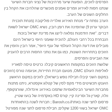
הפרסים לזוכים, הופעות שיער מרהיבות של נציגי חברות השיער
שנתנו חסות לאירוע וזמרים ואמנים מוכשרים שהלהיבו את הקהל בין
החלקים השונים של הערב.
הערב נפתח ע"י מנחת האירוע ואלריה פוליקובה (מנחת תוכנית
הבוקר ערוץ 9) שהזמינה את רומן רובין, נשיא OMC ישראל לשאת
דברים. "זאת הזדמנות נפלאה לייצג את מדינת ישראל בזכות
הנבחרת בכל רחבי העולם, להוכיח שאמני היופי בישראל הינם
מובילים את דעת הקהל העולמי של ענף היופי", אמר רובין והזמין את
הזוכים בתחרויות השונות, כמו גם את נותני החסות הרבים להעניק
את הגביעים והפרסים.
שלושת הזוכים במקומות הראשונים קיבלו: כרטיס טיסה לפאריז
לאליפות העולם OMC, מטעם חברת התיירות, אניגמה טורס (הזוכים
במקום השני קיבלו חבילת נופש בישראל); לזוכים במקום הראשון
הוענקו תכשיטים מידי מקס לסין של קטלוג אקסטרא, ניתנו מתנות
מחברות השיער הבינלאומיות שתמכו באירוע: אינדולה, שוורצקופף,
וולה, קארין-גל וסרינה קיי; קורס HD באקדמיה של בועז שטיין,
פרסום לחצי שנה באתרBarosh.co.il ; חברות לשנה בהתאחדות
OMC ישראל בשווי 1200 שקלים; חבילת פרסום לחצי שנה מפורטל