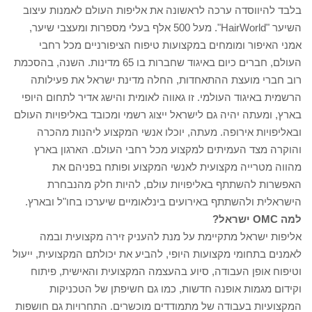
בלבד להיווסדה ערכה לראשונה את אליפות העולם לאמנות עיצוב
השיער "HairWorld". מעל 500 אלף בעלי מספרות ומעצבי שיער,
אמני האיפור ומומחים במקצועות טיפוח הציפורניים מכל רחבי
העולם, חברים כיום באיגוד שחברות בו 65 מדינות. השנה, בהסכמת
רוב חברי מועצת ההתאחדות, החלה מדינת ישראל את פעילותה
הרשמית באיגוד העולמי. זו גאווה לאומית והישג אדיר לתחום היופי
בארץ, ומעתה יהיה גם לישראל ייצוג רשמי ומכובד באליפויות העולם
ובאליפויות אירופה. מעתה, יוכלו אנשי המקצוע ליהנות מהכרה
והוקרה מצד העמיתים למקצוע מכל רחבי העולם. הארגון בארץ
מהווה מטרייה מקצועית לאנשי המקצוע ופותח בפניהם את
האפשרות להשתתף באליפויות עולם, להיות חלק מהנבחרת
הישראלית ולהשתתף באירועים בינלאומיים שיערכו בחו"ל ובארץ.
למה OMC ישראל?
אליפות ישראל מתקיימת על מנת להעניק זירה מקצועית ובמה
לאמנים בתחומי מקצועות היופי, להביע את יכולתם המקצועית, ייעול
וטיפוח אופן העבודה, סיוע בהעצמה המקצועית והאישית, פיתוח
וקידום מגמות אופנה חדשות, כמו גם חשיפתן של הטכניקות
המקצועיות בעבודה של מתמודדים מוכשרים. התחרויות גם חושפות