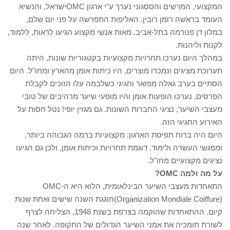
המקצועי, המרשים והססגוני נערך ע"י ארגון OMCישראל, והנשיא
העומד בראשה רומן רובין. האליפות התפרשה על פני יום שלם,
במלון דן פנורמה בתל-אביב. מאות אנשי מקצוע הגיעו לראות, ללמוד,
לקנות וליהנות.
במהלך היום נערכו תחרויות מקצועיות בקטגוריות שונות, היתה
תערוכת מציגים ונמכרו מוצרים, היו כיתות אומן מהארץ ומחו"ל. היום
הסתיים בערב גאלה מפואר וחגיגי כשלבמה עלו הזוכים לקבלת
הפרסים, נערכו הופעות אומן והיו מופעי שיער מרהיבים של טובי
מעצבי השיער, נציגי החברות השונות. גם מגזין יופי! נטל חסות על
האירוע החגיגי הזה.
היום היה ברוח תפיסת הארגון: מקצועיות ברמה הגבוהה ביותר,
ומפגשי העשרה ולימוד, דוגמת תחרויות וכיתות אומן, ולכן גם הגיעו
נציגים מקצועיים מחו"ל.
על מה ולמה OMC?
התאחדות מעצבי השיער הבינלאומית, הלוא היא ה-OMC
(Organization Mondiale Coiffure)חוגגת השנה שישים ואחת שנות
קיום. ההתאחדות שהוקמה בצרפת בשנת 1948, הצליחה לצרף
לשורת תומכיה את אמני השיער הגדולים של התקופה. לאחר שנה