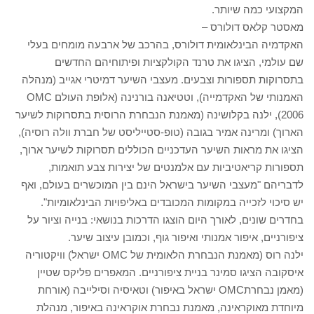
המקצועי כמה שיותר.
מאסטר קלאס דולורס –
האקדמיה הבינלאומית דולורס, בהרכב של ארבעה מומחים בעלי
שם עולמי, הציגו את טרנד הקולקציות ופיתוחיהם החדשים
בתסרוקות תספורות וצבעים. מעצבי השיער דמיטרי אגייב (מנהלה
האמנותי של האקדמייה), וטטיאנה בורנינה (אלופת העולם OMC
2006), ילנה בקלושינה (מאמנת הנבחרת הרוסית בתסרוקות לשיער
הארוך) ומרינה אמיר בגובה (טופ-סטייליסט של חברת וולה רוסיה),
הציגו את מראות השיער העדכניים הכוללים תסרוקות לשיער ארוך,
תספורות קריאטיביות עם אלמנטים של יצירות צבע תואמות,
לדבריהם "מעצבי השיער בישראל הינם בין המוכשרים בעולם, ואף
יש סיכוי לזכייה במקומות המכובדים באליפויות הבינלאומיות".
בחדרים שונים, לאורך היום הוצגו הדרכות בנושאי: בנייה וציור על
ציפורניים, איפור אמנותי ואיפור גוף, וכמובן עיצוב שיער.
ילנה רוס (מאמנת הנבחרת הלאומית של OMC ישראל) וויקטוריה
איסקובה הציגו סמינר בניית ציפורניים. המאפרים פליקס שטיין
(מאמן נבחרתOMC ישראל באיפור) וטאיסיה וסילייבה (אורחת
מיוחדת מאוקראינה, מאמנת נבחרת אוקראינה באיפור, מנהלת