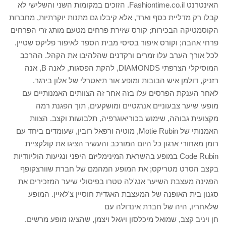
האינטרנט Fashiontime.co.il. הזוכים במקומות השני והשלישי לא
קבלו רק מדליית כסף וארד, אלא קיבלו גם מתנות יוקרתיות, מחברות
הקוסמטיקה הבכירות; קורס שזירת פרחים מטעם מותג זרי הפרחים
פרחי אהבה; וקורס איפור בסיסי מבית הספר לאיפור פליקס שטיין.
לכל אורך הערב עלו זמרים ורקדנים שהלהיבו את הקהל. ההרכב
המוסיקלי הצרפתי DIAMONDS, להקת הפסגות, לאנה B, אנה
רזניק, דולמן איש הבובות ומופע אור תיאטרלי של אלון בירגר.
לאחר הענקת הפרסים עלו בזה אחר זה הצוותים האמנותיים עם
מופעי שיער צבעוניים אנרגטיים ומושקעים, תוך הפגנת רמה
מקצועית גבוהה, שימוש בכוריאוגרפיה, תלבושות וקצב. הצוות
האמנותי של Motie Rubin, מוטיה ורפאל רובין, שעומדים ביחד עם
רומן מאחורי ארגון כל היום המורכב והעשיר הציגו את קולקציית
Code Rubin במופע בהשראת המינימליזם היפני ונגיעות הוליוודיות
בקצב הסרט מטריקס; את המופע המהמם של חברת שוורצקופף
הפגינה מעצבת השיער אנג'לה טטרו בפיסולי שיער המזכירים את
סגנון בית האופנה של המעצבת האגדית חוסיין צ'לאיין. המופע
שלאחריו, היה של חברת אינדולה עם
חן ויניב קצב, שמואל מיכלסון ויגאל ויצמן, שהציגו מופע מרשים.