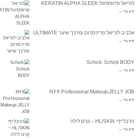
לוריאל פרופסיונל:KERATIN ALPHA SLEEK
קרא עוד ←
אלביב-לוריאל פריז:סרום ומרכך שיער ULTIMATE
קרא עוד ←
Schick: Schick BODY
קרא עוד ←
NYX Professional Makeup:JELLY JOB
קרא עוד ←
הרבלייף: HL/SKIN – קרם לילה
קרא עוד ←