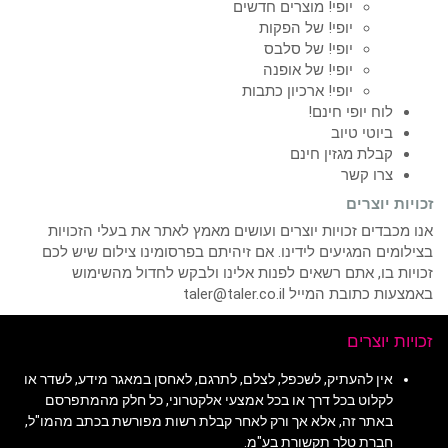
יופי! מוצרים חדשים
יופי! של הפקות
יופי! של סלבס
יופי! של אופנה
יופי! ארכיון כתבות
לוח יופי חינם!
ביוטי טיוב
קבלת מגזין חינם
צרו קשר
זכויות יוצרים
אנו מכבדים זכויות יוצרים ועושים מאמץ לאתר את בעלי הזכויות
בצילומים המגיעים לידינו. אם זיהיתם בפרסומינו צילום שיש לכם
זכויות בו, אתם רשאים לפנות אלינו ולבקש לחדול מהשימוש
באמצעות כתובת המייל taler@taler.co.il
זכויות יוצרים
אין להעתיק, לשכפל, לצלם, לתרגם, לאחסן במאגר מידע, לשדר או
לקלוט בכל דרך או בכל אמצעי אלקטרוני, כל חלק מהמתפרסם
באתר זה, אלא אך ורק לאחר קבלת רשות מפורשת בכתב מהמו"ל,
חברת טלר תקשורת בע"מ.