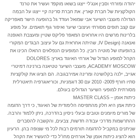
יהודה ומזרחי וסבין אנג'לי ייצגו בשואו מוקפד ועשיר את טרנד
הקולקציות של חברת קארין. את חברת סרינה קיי ייצגו על הבמה
הגדולה מעצבי השיער אבי שמואל ועודד גל בהופעה הישר מאפריקה
עם קצב תופים מסורתי ועיצובי שיער ואיפור גוף תואמים. על מופע
בלרינות מרשים היו אחראים המאפר פליקס שטיין ומעצבת האופנה
ואנאנה (IV Design, שהיתה אחראית גם על עיצוב הבגדים המקורי
בהופעתו של מוטיה רובין. כל המופעים הנפלאים ההאלו הכינו את
הקהל למופע הגדול של אורחי האיגוד בארץ: DOLORES
ACADEMY MOSCOW, מעצבי השיער טטיאנה בורנינה דמיטרי
אגייב, ילנה בקלושינה ומרינה אמירבגובה. הם הציגו את קולקציות
סתיו חורף 2009- 2010 עם 30 דוגמניות, וכוריאוגרפיה תיאטרלית
מסורתית למופעי השיער הגדולים בעולם.
כיתות אומן – MASTER CLASS
כיתת אמן היא חלק מהתפיסה הלימודית של האיגוד, כי דרך הדגמה
של מורים מיומנים וטובים ובעלי ניסיון בהדרכה, ניתן ללמוד והרבה.
ההתרשמות מדרכי עבודה חדשות, צבעים, והקשבה להסברים
שניתנים במקביל להדגמה תורמים רבות לכל מי שצופה בהן. הרעיון
הוא להציג כיתות אומן של אורחים מחו"ל כדי להעשיר את הקהל