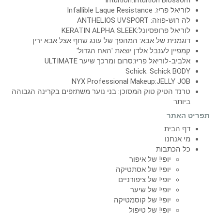
לוריאל פריז: Infallible Laque Resistance
לה רוש-פוזה: ANTHELIOS UVSPORT
לוריאל פרופסיונל:KERATIN ALPHA SLEEK
דוגמנית של אבא: המהפך של עונג שחף אצל אבא ירין
קמפיין לענבל אלדן יוצאת 'האח הגדול'
אלביב-לוריאל פריז:סרום ומרכך שיער ULTIMATE
Schick: Schick BODY
NYX Professional Makeup:JELLY JOB
טרנד הטיק טוק המסוכן: בני נוער משתזפים בקרינה הגבוהה
ביותר
תפריט האתר
דף הבית
מי אנחנו
כל הכתבות
יופי! של איפור
יופי! של אסתטיקה
יופי! של ציפורניים
יופי! של שיער
יופי! של קוסמטיקה
יופי! של טיפול