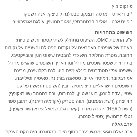
פינקוסוביץ
* בודי ארט – מרטה דנצנקו, סבטלנה ליסיצקי, אנה רשטקו
* פייס ארט – אולגה קרסנובסקי, איגור סמושין, אולגה אגמירזוייב
השיפוט בתחרויות
ע"פ החלטת OMC, השיפוט מתחלק לשתי קטגוריות שיפוטיות:
האחת של שופטים האחראים על נקודות הפסילה והשנייה על נקודות
החובה. מטרת החלוקה היא כדי להבטיח שיפוט הוגן ואובייקטיבי.
בתחרויות שפטו שופטים מחו"ל ומן הארץ. השופטים שהגיעו מחו"ל
ששפטו עפ"י סטנדרטים בינלאומיים היו: ילנה בקלושינה, מרינה
אמירבקובה, דמיטרי אגייב, טטיאנה בורנינה, טאיסיה וסילייבה.
השופטים הישראליים היו: מוטיה רובין (השופט הראשי) פליקס
שטיין, עדה לזורגן, בועז שטיין, ילנה רוס, יורם רחמנוב (שוורצקופף),
חזי יצחק (רשת האמנים), אווה סטריק (אקדמיה דיאנה), ראובן טפר
(רשת HEAD), יהודה מזרחי (קארין גל), שמואל עזרא (שוורצקופף),
נטלי חרומושין (סטייל סנטר).
ערב גאלה
ערב גאלה חגיגי ומרגש נערך בסוף היום, במסגרתו היה טקס הענקת