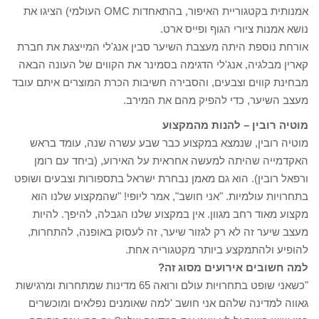
אמנותית בקטגוריית האיפור, בהתאחדות OMC העולמי) הציגו את
נושא אמנות ציורי הגוף ופייס ארט.
אורחת נוספת היתה מעצבת השיער סבין אנג'לי המייצגת את חברת
קארין מבלגיה, אנג'לי הדגימה בסמינר את הקווים של העונה הבאה
מבחינת קווים וצבעים, והסבירה חשיבות הכרת המוצרים איתם עובד
מעצב השיער, כדי להפיק מהם את המירב.
מוטיה רובין – להנות מהמקצוע
מוטיה רובין, שנמצא במקצוע כבר שבע עשרה שנה, עומד בראש
האקדמייה שהיתה למעשה אחראית על האירוע, (ביחד עם רומן
ורפאל רובין). הוא גם מאמן נבחרת ישראל בתספורות וצבעים ושופט
בתחרויות עולמיות. "אני חושב", אמר ליופי! "שהמקצוע שלנו הוא
מקצוע מאוד רחב מגוון. אין במקצוע שלנו הגבלה, להיפך. להיות
מעצב שיער זה לא רק לגזור שיער, זה לעסוק באופנה, להתחרות,
להופיע ולהתמקצע ביותר מקטגוריה אחת.
למה חשובים אירועים מסוג זה?
"כשאני שופט בתחרויות עולם ורואה 65 מדינות שמתחרות ומרגישות
גאווה למדינה שלהם אני חושב 'למה שאומנים נפלאים ומוכשרים