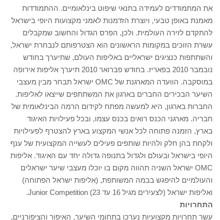
את המתמודדים לעמידה בתנאי שיפוט בינלאומיים. ההתמודדות
מאמנת באופן טבעי, ויוצרת הזדמנות לאמני מקצועות היופי בישראל
להתקדם לזירה העולמית. ולכן, הפרס הגדול והחשוב שמקבלים
עשרת הזוכים במקומות הראשונים הוא הצטרפותם לנבחרת ישראל,
והשתתפות כנציגים ישראליים באליפות העולם, שתיערך בחודש
נובמבר 2010 בפאריז. בחודש פברואר 2010 תיערך אליפות אירופה
במוסקבה. הוועדה המארגנת של OMC ישראל תבחר מבין מעצבי
השיער הבכירים החברים בארגון את המשתתפים שייצאו לאליפות.
החברות בארגון, היא למעשה מפתח לקידום הרמה הבינלאומית של
חבריה. מארגני הכנס רואים בכנס עצמו, ובכל פעילויות האיגוד
בארץ, הזמנה פתוחה לכל אנשי המקצוע בארץ להצטרף לפעילויות
ולקחת בהן חלק ולהיות שותפים פעילים לעשייה המקצועית של ענף
היופי בישראל ובעולם ולגדול בתנופה גדולה יחד עם האיגוד. אליפות
OMC ישראל השניה תהווה מקום בו יוכלו מעצבי שיער ישראלים
והעולמיים להיפגש בבמה המשותפת, (אליפות ישראל הפתוחה)
ואליפות ישראל (לצעירים מגיל 16 עד 23) Junior Competition.
התחרויות
עשר תחרויות מקצועיות נערכו בתחומי השיער, האיפור והציפורניים,