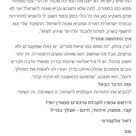
כמו שיש בישראל לא ייצגו את המדינה שלנו? זה הרי ענף מפותח
ממש כמו בספורט. למה שלא נתגבש ונביא גאווה לישראל? אני לא
סתם משקיע כאן את כל כולי בזמן וכסף חשוב לי להוציא לתחרויות
נבחרת ישראלית ראוייה שתביא גאווה לישראל. התפקיד שלי הוא
לחשוף כשרון, לפתח ולעבוד עליו עד שיגיע לשיא".
איך התחושה אחרי?
רובין צוחק. "זה ממש כמו יציאת מצרים. יש כאלו שמקטרים ולא
מרוצים, אבל מה שחשוב הוא שאחנו עושים היסטוריה. זה יותר
חשוב מהכל. יש לי אידיאוליגה וציונות ובדרך פגשתי הרבה חברים
טובים ותומכים שהלכו איתנו בדרך ועזרו לנו לעשות את המהלך.
ידענו", הוא מסכם, "שהפעם הראשונה לא תהיה קלה".
ומה הדבר הבא?
"להביא את התחרות העולמית לישראל. זו השאיפה. זה השיא".
הירשם עכשיו לקבלת עדכונים ממגזין יופי!
קצר, ממצה, איכותי, חינם – אצלך במייל
דואר אלקטרוני
שם