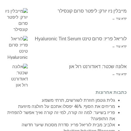
מייבלין ניו יורק: ליפטר סרום קונסילר
קרא עוד ←
לוריאל פריז: סרום טינט Hyaluronic Tint Serum
קרא עוד ←
אלונה שכטר: דאודורנט רול און
קרא עוד ←
כתבות אחרונות
גלית גוטמן חוזרת לשורשים, תרתי משמע
מריחים את הסוף: 46% יפסלו אתכם על חולצה מיוזעת
פריז בשיער: למה זה קורה, למי זה קורה ואיך אפשר להפחית
את התופעה?
אלביב מבית לוריאל פריז: סדרת מסכות שיער חדשה
Intuition:Intuition Blossom