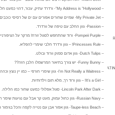
– My Address is "Hollywood"- ורדרד עתיק, עכור, דהוי כמעט חלבי לגמרי.
– My Private Jet- שמיים שחורים אפורים עם ים של רסיסי כוכבים- שימרי ומנצנץ מאוד
– Passion- גוון החלב עם טיפה של וורדרד.
– Pompeii Purple- ורוד שהתחפש לסגול זורח! מרקר על הציפורניים.
– Princesses Rule! – גוון ורדרד חלבי שימרי להפליא.
– Dutch Tulips- גוון אדום סמוק וורוד ובולט.
– Funny Bunny- יש צורך בתיאור המרשמלו הלבן הזה??
– I'm Not Really a Waitress- גוון שימרי חורפי – כמו יין נוצץ וכהה
– It's a Girl! – גוון ורוד רך, מלא תום וילדותיות.
– Lincoln Park After Dark- סגול אפלולי כמעט שחור כמו הלילה.
– Russian Navy- גוון כחול עמוק, מעט קר אבל עם נגיעות שימר חם.
– Taupe-less Beach- גוון אפור אבן עם נטייה לקפה והכל בגימור חלבי עדין.