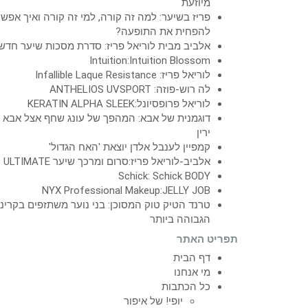
מיוזעת
פריז בשיער: למה זה קורה, למי זה קורה ואיך אפש
להפחית את התופעה?
אלביב מבית לוריאל פריז: סדרת מסכות שיער חדש
Intuition:Intuition Blossom
לוריאל פריז: Infallible Laque Resistance
לה רוש-פוזה: ANTHELIOS UVSPORT
לוריאל פרופסיונל:KERATIN ALPHA SLEEK
דוגמנית של אבא: המהפך של עונג שחף אצל אבא
ירין
קמפיין לענבל אלדן יוצאת 'האח הגדול'
אלביב-לוריאל פריז:סרום ומרכך שיער ULTIMATE
Schick: Schick BODY
NYX Professional Makeup:JELLY JOB
טרנד הטיק טוק המסוכן: בני נוער משתזפים בקרינ
הגבוהה ביותר
תפריט האתר
דף הבית
מי אנחנו
כל הכתבות
יופי! של איפור