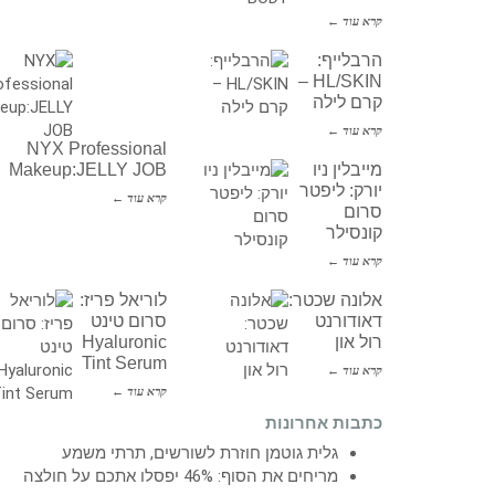
קרא עוד ←
הרבלייף:
HL/SKIN –
קרם לילה
קרא עוד ←
NYX Professional
מייבלין ניו
Makeup:JELLY JOB
יורק: ליפטר
קרא עוד ←
סרום
קונסילר
קרא עוד ←
אלונה שכטר:
לוריאל פריז:
דאודורנט
סרום טינט
רול און
Hyaluronic
Tint Serum
קרא עוד ←
קרא עוד ←
כתבות אחרונות
גלית גוטמן חוזרת לשורשים, תרתי משמע
מריחים את הסוף: 46% יפסלו אתכם על חולצה