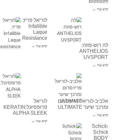
Blossom
קרא עוד ←
לוריאל פריז:
Infallible
Laque
Resistance
לה רוש-פוזה:
קרא עוד ←
ANTHELIOS
UVSPORT
קרא עוד ←
אלביב-לוריאל פריז:סרום
לוריאל
ומרכך שיער ULTIMATE
פרופסיונל:KERATIN
ALPHA SLEEK
קרא עוד ←
קרא עוד ←
Schick:
Schick
BODY