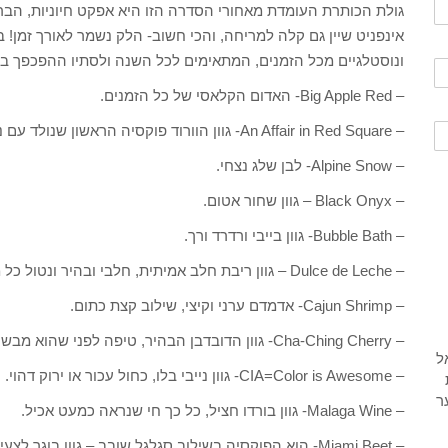
ונוסטלגיים מכל הזמנים, המתאימים לכל השנה ולסתיו ההפכפך במ
– Big Apple Red- האדום הקלאסי של כל הזמנים.
– An Affair in Red Square- גוון הוורוד פוקסיה הראשון שנולד עם נגיעות שימר.
– Alpine Snow- לבן שלג נצחי.
– Black Onyx – גוון שחור אטום.
– Bubble Bath- גוון בייבי ורדרד ורך.
– Dulce de Leche – גוון ריבת חלב אמיתית, חלבי ובהיר ונטול כל מוקה.
– Cajun Shrimp- אדמדם ערני וקיצי, שילוב קצת כתום.
– Cha-Ching Cherry- גוון הדובדבן הבהיר, טיפה לפני שהוא מבשיל.
– CIA=Color is Awesome- גוון נייבי בלו, כחול עכור או ירוק דהוי.
– Malaga Wine- גוון בורדו חציל, כל כך חי שנראה כמעט אכיל.
– Miami Beet- הוא הפוקסיה בשילוב סגלגל שובב – גוון בוגר לצעירות.