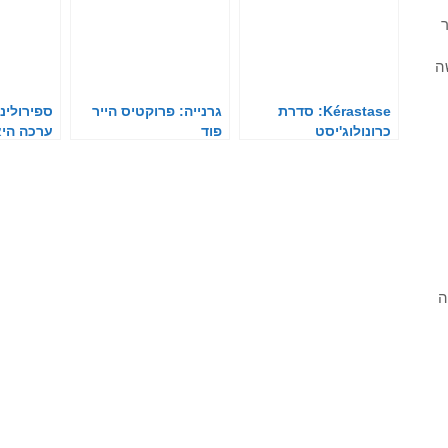
ר
ה
Kérastase: סדרת
גרנייה: פרוקטיס הייר
ספירולינה
כרונולוג'יסט
פוד
ערכה היא
ה