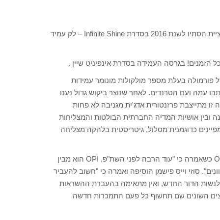
ענקית הלקים הבינלאומית, OPI, משיקה אוסף יוצא דופן, של קולקציית הסתיו לשנת 2016 בסדרת Infinite Shine – לק עמיד
בית של פורמולה בעלת מספר מולקולות מונומר עמידות
ו עמה ועם הטרנדים. לאחר שנוצר ביקוש גדול נענו
זו מתייצבת פרזנטורית אדג'ית מגניבה לא פחות
נה ובין אושיות המדיה החברתית הבולטות והמצליחות
ט הישגים כמו קמפיינים כדוגמנית מסלול, גיטריסטית בלהקה מצליחה
סמית' מעידה על מערכת יחסים ארוכה ומלאת אהבה בינה לבין OPI כשאמרה כי "עוד הרבה לפני השת"פ, OPI הוא מבין
ונים". סוזי וייס פישמן הוסיפה ואמרה כי "חשוב להעביר
 לנשות הדור החדש, ואין מתאימה בהעברת ההשראות
רוצים השונים שם תחשוף כל פעם התמכרות חדשה