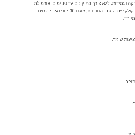
גולת הכותרת העומדת מאחורי הסדרה הזו היא אפקט חיוניות, הברקה ועמידות, ללא צורך בתיקונים עד 10 ימים. פורמולת
אינפניט שיין גם קלה למריחה, והכי חשוב- הלק נשמר לאורך זמן! בקולקציית הסתיו הנוכחית, אוגדו 30 גווני דגל מנצחים
יוחד.