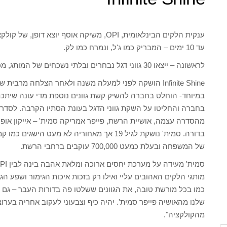
עד 10 ימים – המבריק כמו ג'ל, ונמרח כמו לק.
לראשונה – ייצאו 30 גווני דגל נבחרים ובלתי נשכחים של המותג, מכל הזמנים! בגרסה העמידה בסדרת אינפיניט שיין .
Infinite Shine הושקה לפני למעלה משנה ולאחר הצלחה מר
במיוחד- הוחלט בחברה להשיק קשת גוונים נוספת מדי עונה שיתכתב
בחברה והחליטו על השקת גווני הדגל בעונת הסתיו הקרבה. לסדרה 
מהסדרה עצמה, אושיית הרשת, פייפר אמריקה סמית' – אייקון אופ
בדורה. סמית' נושקת לגיל 19 אך מאחוריה לא מע
של המשפחה ובעלת כמעט 700,000 עוקבים ברחבי הרשת.
מותגי הלקים האהובים עליי ואילו רק בזכות איכות הגימור ושפע הגו
כמו בכל מורשת טובה, את הגוונים ששלטו פה בדורות העבר – גם
שלנו מהאושיה פייפר סמית'. יהיה כיף וצבעוני לעקוב אחריה בע
מהקולקציה".