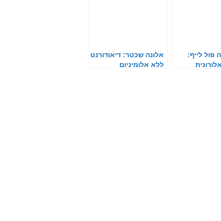
 פול לייף:
אלונה שכטר: דיאודורנט
לורונית
ללא אלומיניום