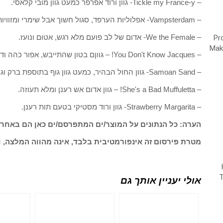
– Tickle my France-y- גוון ורוד אפרפר כמעט גוון מובי קלאסי.
– Vampsterdam- אפלוליות הערפד, סגול חשוך אבל שימרי ומזוויות שונות בורדו מדמם.
– We the Female- אדום של לב פועם מלא רגש, אטום ונועז.
– You Don't Know Jacques! – גווןם בטון שהתייבש, אפור כהה ודומיננטי.
– Samoan Sand- גוון החול הבהיר, כמעט גוון גוף בתוספת ברק וגימור חלק.
– She's a Bad Muffuletta! – גוון אדום אש רענן ומלא תעוזה.
– Strawberry Margarita- גוון ורוד מסטיקי בטעם תות רענן.
הערה: כל הנתונים על המוצר/ים המתפרסם/ים כאן הם באחרי
מטרת פירסום זה אינפורמטיבית בלבד, אינה מהווה המלצה, ו
אולי יעניין אותך גם