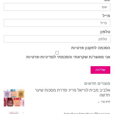
ל
ון
מה לתקנון פרטיות
 מאשר/ת שקראתי והסכמתי ל
מדיניות-פרטיות
ליחה
רים חדשים
יב מבית לוריאל פריז: סדרת מסכות שיער
שה
עוד ←