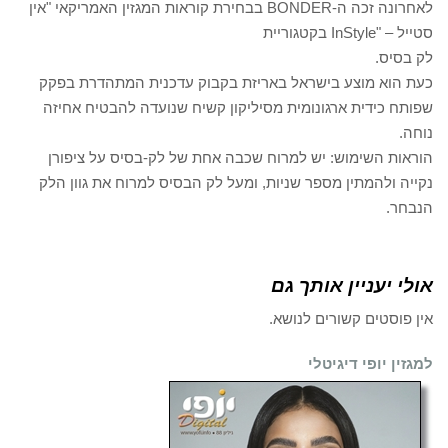
לאחרונה זכה ה-BONDER בבחירת קוראות המגזין האמריקאי "אין
InStyl בקטגוריית
בסיס.
 הוא מוצע בישראל באריזת בקבוק עדכנית המתהדרת בפקק
תח כידית ארגונומית מסיליקון קשיח שנועדה להבטיח אחיזה
ה.
אות השימוש: יש למרוח שכבה אחת של לק-בסיס על ציפורן
יה ולהמתין מספר שניות, ומעל לק הבסיס למרוח את גוון הלק
חר.
י יעניין אותך גם
 פוסטים קשורים לנושא.
ין יופי דיגיטלי