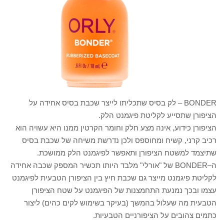
BONDER – לק בסיס שתכליתו לייצר שכבת בסיס אחידה על
פורן שתסייע לקליטת פיגמנט הלק.
פורן כידוע, אינה מצע חלק וחומר הקרטין ממנו היא עשויה הוא
ב קרני, קשיח ומחוספס ולכן נדרשת משיחה של שכבת בסיס
צמד למשטח הציפורן ותאפשר לפיגמנט הלק ממושכת.
ה–BONDER של "אורלי" מלבד היותו תכשיר המספק שכבה אחידה
יטת פיגמנט מייצר גם שכבת חיץ בין הציפורן הטבעית לפיגמנט
ו ובכך נמנעת התחמצנות של הפיגמנט על שטח הציפורן
עית מה שעלול בהמשך (בעיקר בשימוש לקים כהים) ליצור
ים צהובים על הציפורניים הטבעיות.