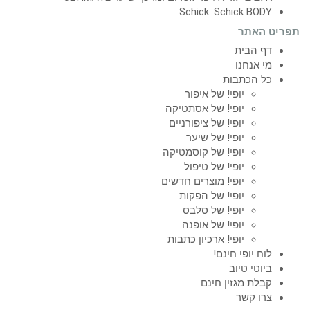
Schick: Schick BODY
יט האתר
דף הבית
מי אנחנו
כל הכתבות
יופי! של איפור
יופי! של אסתטיקה
יופי! של ציפורניים
יופי! של שיער
יופי! של קוסמטיקה
יופי! של טיפול
יופי! מוצרים חדשים
יופי! של הפקות
יופי! של סלבס
יופי! של אופנה
יופי! ארכיון כתבות
לוח יופי חינם!
ביוטי טיוב
קבלת מגזין חינם
צרו קשר