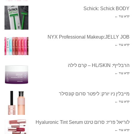
Schick: Schick B
עוד ←
NYX Professional Makeup:JELLY 
עוד ←
HL/SKIN – קרם לילה
עוד ←
לין ניו יורק: ליפטר סרום קונסילר
עוד ←
 פריז: סרום טינט Hyaluronic Tint Serum
עוד ←