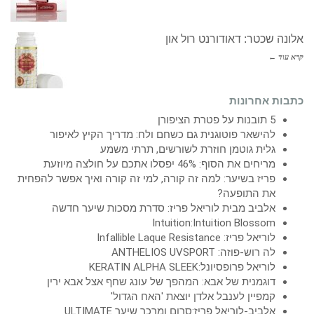
נה שכטר: דאודורנט רול און
עוד ←
ות אחרונות
5 תובנות על פטרת הציפורן
להישאר פוטוגנית גם כשחם ולח: מדריך הקיץ לאיפור
גלית גוטמן חוזרת לשורשים, תרתי משמע
מריחים את הסוף: 46% יפסלו אתכם על חולצה מיוזעת
פריז בשיער: למה זה קורה, למי זה קורה ואיך אפשר להפחית
את התופעה?
אלביב מבית לוריאל פריז: סדרת מסכות שיער חדשה
Intuition:Intuition Blossom
לוריאל פריז: Infallible Laque Resistance
לה רוש-פוזה: ANTHELIOS UVSPORT
לוריאל פרופסיונל:KERATIN ALPHA SLEEK
דוגמנית של אבא: המהפך של עונג שחף אצל אבא ירין
קמפיין לענבל אלדן יוצאת 'האח הגדול'
אלביב-לוריאל פריז:סרום ומרכך שיער ULTIMATE