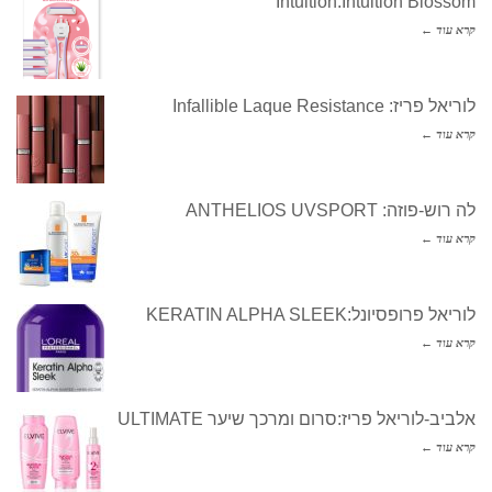
Intuition:Intuition Blos
עוד ←
ז: Infallible Laque Resistance
עוד ←
פוזה: ANTHELIOS UVSPORT
עוד ←
פרופסיונל:KERATIN ALPHA SLEEK
עוד ←
ב-לוריאל פריז:סרום ומרכך שיער ULTIMATE
עוד ←