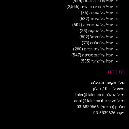
יופי! ארכיון כתבות
(954)
יופי! מוצרים חדשים
(2,566)
יופי! של אופנה
(35)
יופי! של איפור
(632)
יופי! של אסתטיקה
(502)
יופי! של הפקות
(33)
יופי! של טיפול
(502)
יופי! של סלבס
(73)
יופי! של ציפורניים
(260)
יופי! של קוסמטיקה
(547)
יופי! של שיער
(535)
בתנו
 תקשורת בע"מ
דר 10, חולון
לה: taler@taler.co.il
כת: anat@taler.co.il
(רב קווי): 03-6839666
03-68