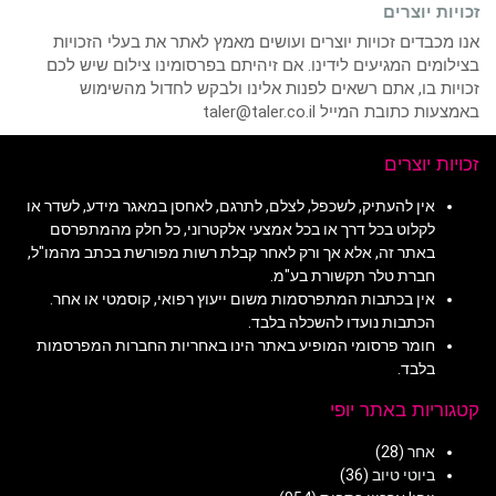
יות יוצרים
 מכבדים זכויות יוצרים ועושים מאמץ לאתר את בעלי הזכויות
לומים המגיעים לידינו. אם זיהיתם בפרסומינו צילום שיש לכם
יות בו, אתם רשאים לפנות אלינו ולבקש לחדול מהשימוש
ות כתובת המייל taler@taler.co.il
ות יוצרים
אין להעתיק, לשכפל, לצלם, לתרגם, לאחסן במאגר מידע, לשדר או
לקלוט בכל דרך או בכל אמצעי אלקטרוני, כל חלק מהמתפרסם
באתר זה, אלא אך ורק לאחר קבלת רשות מפורשת בכתב מהמו"ל,
חברת טלר תקשורת בע"מ.
אין בכתבות המתפרסמות משום ייעוץ רפואי, קוסמטי או אחר.
הכתבות נועדו להשכלה בלבד.
חומר פרסומי המופיע באתר הינו באחריות החברות המפרסמות
בלבד.
וריות באתר יופי
אחר
(28)
ביוטי טיוב
(36)