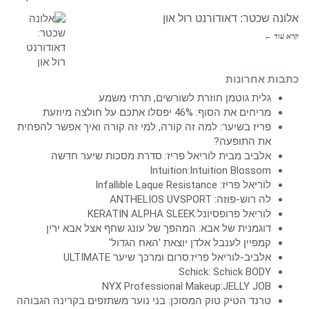
אלונה שכטר: דאודורנט רול און
קרא עוד ←
כתבות אחרונות
גלית גוטמן חוזרת לשורשים, תרתי משמע
מריחים את הסוף: 46% יפסלו אתכם על חולצה מיוזעת
פריז בשיער: למה זה קורה, למי זה קורה ואיך אפשר להפחית
את התופעה?
אלביב מבית לוריאל פריז: סדרת מסכות שיער חדשה
Intuition:Intuition Blossom
לוריאל פריז: Infallible Laque Resistance
לה רוש-פוזה: ANTHELIOS UVSPORT
לוריאל פרופסיונל:KERATIN ALPHA SLEEK
דוגמנית של אבא: המהפך של עונג שחף אצל אבא ירין
קמפיין לענבל אלדן יוצאת 'האח הגדול'
אלביב-לוריאל פריז:סרום ומרכך שיער ULTIMATE
Schick: Schick BODY
NYX Professional Makeup:JELLY JOB
טרנד הטיק טוק המסוכן: בני נוער משתזפים בקרינה הגבוהה