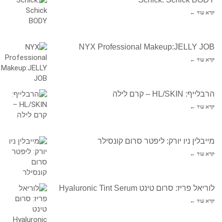
קרא עוד ←
NYX Professional Makeup:JELLY JOB
קרא עוד ←
הרבלייף: HL/SKIN – קרם לילה
קרא עוד ←
מייבלין ניו יורק: ליפטר סרום קונסילר
קרא עוד ←
לוריאל פריז: סרום טינט Hyaluronic Tint Serum
קרא עוד ←