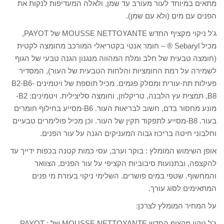
מתאים במיוחד לעור מעורב עד שמן, ולאלה המעדיפות לנקות את
הפנים עם מים (ולא עם שמן).
ג'ל ניקוי מקציף החדש MOUSSE NETTOYANTE של PAYOT,
מכיל Sebaryl ® – חומר אנטי בקטריאלי המורכב מחומצה לקטית
(חומצה טבעית של חלב ומלח המהווה מנגנון הגנה טבעי של הגוף
לשמירה על רמת החומציות והלחות הטבעית של העור), המסדיר
פעילות תת-עורית ומסלק פגמים. מכיל תוספת של ויטמינים B2-B6-
B8, תמצית עץ הלבנה, טריקלוזן, וחומצה סליצילית. ויטמינים: B2-
מונע מחסור בדם, חשוב לבריאות העור. B6-מסייע בחילוף חומרים
בעור. B8-מסייע לתפקוד תקין של העור. וכן מכיל פולימרים טבעיים
וחלבוני חיטה בריכוז גבוה המעניקים הגנה על עור הפנים.
אופן השימוש המומלץ : בוקר וערב, עסי כמות קטנה בכפות ידייך עד
להקצפה, ובתנועות סיבוביות הקציפי על עור הפנים, הצוואר
והמחשוף. שטפי במים פושרים. השלימי ניקוי בעזרת מי פנים
המתאימים לסוג עורך.
על המחיר המומלץ לצרכן:
ג'ל ניקוי מקציף החדש MOUSSE NETTOYANTE של PAYOT :