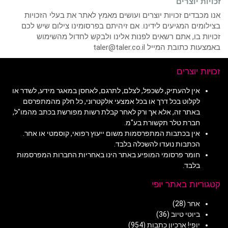
זכויות יוצרים
אנו מכבדים זכויות יוצרים ועושים מאמץ לאתר את בעלי הזכויות
בצילומים המגיעים לידינו. אם זיהיתם בפרסומינו צילום שיש לכם
זכויות בו, אתם רשאים לפנות אלינו ולבקש לחדול מהשימוש
באמצעות כתובת המייל taler@taler.co.il
זכויות יוצרים
אין להעתיק, לשכפל, לצלם, לתרגם, לאחסן במאגר מידע, לשדר או
לקלוט בכל דרך או בכל אמצעי אלקטרוני, כל חלק מהמתפרסם
באתר זה, אלא אך ורק לאחר קבלת רשות מפורשת בכתב מהמו"ל,
חברת טלר תקשורת בע"מ.
אין בכתבות המתפרסמות משום ייעוץ רפואי, קוסמטי או אחר.
הכתבות נועדו להשכלה בלבד.
חומר פרסומי המופיע באתר הינו באחריות החברות המפרסמות
בלבד.
קטגוריות באתר יופי
אחר
(28)
ביוטי טיוב
(36)
יופי! ארכיון כתבות
(954)