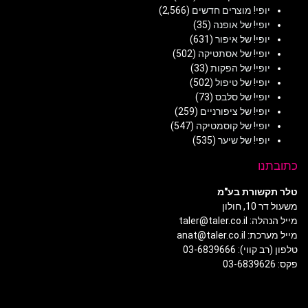
יופי! מוצרים חדשים
(2,566)
יופי! של אופנה
(35)
יופי! של איפור
(631)
יופי! של אסתטיקה
(502)
יופי! של הפקות
(33)
יופי! של טיפול
(502)
יופי! של סלבס
(73)
יופי! של ציפורניים
(259)
יופי! של קוסמטיקה
(547)
יופי! של שיער
(535)
כתובתנו
טלר תקשורת בע"מ
משעול דר 10, חולון
מייל הנהלה: taler@taler.co.il
מייל מערכת: anat@taler.co.il
טלפון (רב קווי): 03-6839666
פקס: 03-6839626