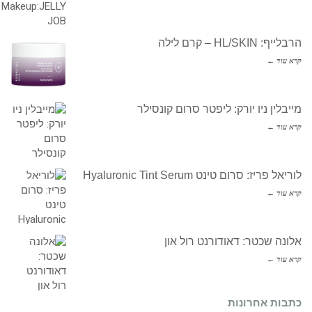
הרבלייף: HL/SKIN – קרם לילה
קרא עוד ←
מייבלין ניו יורק: ליפטר סרום קונסילר
קרא עוד ←
לוריאל פריז: סרום טינט Hyaluronic Tint Serum
קרא עוד ←
אלונה שכטר: דאודורנט רול און
קרא עוד ←
כתבות אחרונות