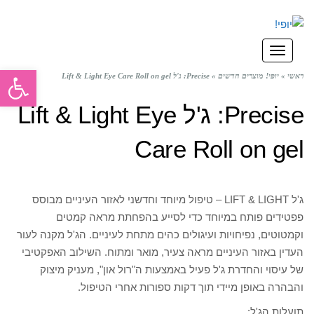
תפריט
פתח סרגל
ראשי
»
יופי! מוצרים חדשים
»
Precise: ג'ל Lift & Light Eye Care Roll on gel
Precise: ג'ל Lift & Light Eye
Care Roll on gel
ג'ל LIFT & LIGHT – טיפול מיוחד וחדשני לאזור העיניים מבוסס
פפטידים פותח במיוחד כדי לסייע בהפחתת מראה קמטים
וקמטוטים, נפיחויות ועיגולים כהים מתחת לעיניים. הג'ל מקנה לעור
העדין באזור העיניים מראה צעיר, מואר ומתוח. השילוב האפקטיבי
של עיסוי והחדרת ג'ל פעיל באמצעות ה"רול און", מעניק מיצוק
והבהרה באופן מיידי תוך דקות ספורות אחרי הטיפול.
תועלות הג'ל: