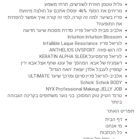
גלית גוטמן חוזרת לשורשים, תרתי משמע
מריחים את הסוף: 46% יפסלו אתכם על חולצה מיוזעת
פריז בשיער: למה זה קורה, למי זה קורה ואיך אפשר להפחית
את התופעה?
אלביב מבית לוריאל פריז: סדרת מסכות שיער חדשה
Intuition:Intuition Blossom
לוריאל פריז: Infallible Laque Resistance
לה רוש-פוזה: ANTHELIOS UVSPORT
לוריאל פרופסיונל:KERATIN ALPHA SLEEK
דוגמנית של אבא: המהפך של עונג שחף אצל אבא ירין
קמפיין לענבל אלדן יוצאת 'האח הגדול'
אלביב-לוריאל פריז:סרום ומרכך שיער ULTIMATE
Schick: Schick BODY
NYX Professional Makeup:JELLY JOB
טרנד הטיק טוק המסוכן: בני נוער משתזפים בקרינה הגבוהה
ביותר
תפריט האתר
דף הבית
מי אנחנו
כל הכתבות
יופי! של איפור