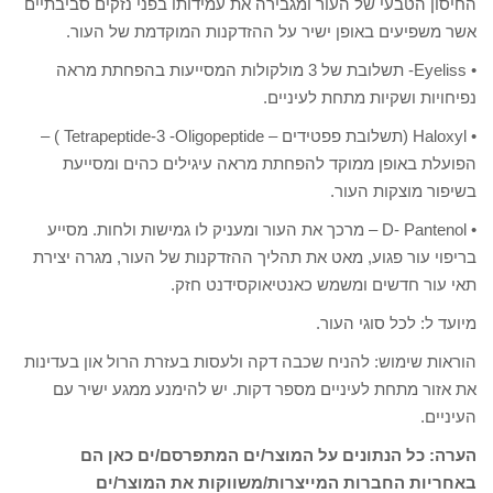
החיסון הטבעי של העור ומגבירה את עמידותו בפני נזקים סביבתיים
אשר משפיעים באופן ישיר על ההזדקנות המוקדמת של העור.
• Eyeliss- תשלובת של 3 מולקולות המסייעות בהפחתת מראה
נפיחויות ושקיות מתחת לעיניים.
• Haloxyl (תשלובת פפטידים – Tetrapeptide-3 -Oligopeptide ) –
הפועלת באופן ממוקד להפחתת מראה עיגילים כהים ומסייעת
בשיפור מוצקות העור.
• D- Pantenol – מרכך את העור ומעניק לו גמישות ולחות. מסייע
בריפוי עור פגוע, מאט את תהליך ההזדקנות של העור, מגרה יצירת
תאי עור חדשים ומשמש כאנטיאוקסידנט חזק.
מיועד ל: לכל סוגי העור.
הוראות שימוש: להניח שכבה דקה ולעסות בעזרת הרול און בעדינות
את אזור מתחת לעיניים מספר דקות. יש להימנע ממגע ישיר עם
העיניים.
הערה: כל הנתונים על המוצר/ים המתפרסם/ים כאן הם
באחריות החברות המייצרות/משווקות את המוצר/ים