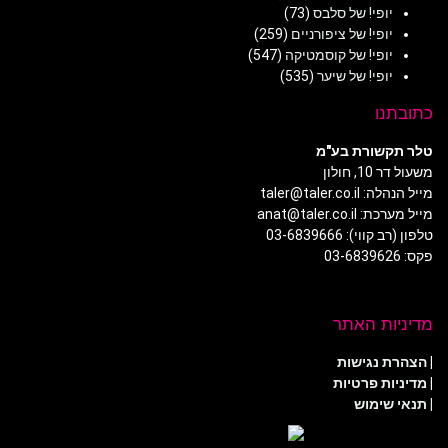
יופי! של סלבס
(73)
יופי! של ציפורניים
(259)
יופי! של קוסמטיקה
(547)
יופי! של שיער
(535)
כתובתנו
טלר תקשורת בע"מ
משעול דר 10, חולון
מייל הנהלה: taler@taler.co.il
מייל מערכת: anat@taler.co.il
טלפון (רב קווי): 03-6839666
פקס: 03-6839626
מדיניות האתר
|
הצהרת נגישות
|
מדיניות פרטיות
| תנאי שימוש