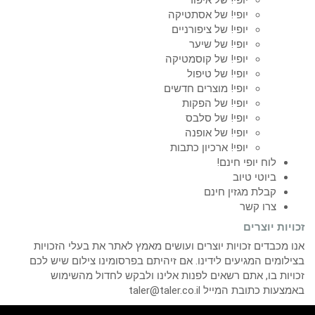
יופי! של אסתטיקה
יופי! של ציפורניים
יופי! של שיער
יופי! של קוסמטיקה
יופי! של טיפול
יופי! מוצרים חדשים
יופי! של הפקות
יופי! של סלבס
יופי! של אופנה
יופי! ארכיון כתבות
לוח יופי חינם!
ביוטי טיוב
קבלת מגזין חינם
צרו קשר
זכויות יוצרים
אנו מכבדים זכויות יוצרים ועושים מאמץ לאתר את בעלי הזכויות
בצילומים המגיעים לידינו. אם זיהיתם בפרסומינו צילום שיש לכם
זכויות בו, אתם רשאים לפנות אלינו ולבקש לחדול מהשימוש
באמצעות כתובת המייל taler@taler.co.il