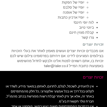
יופי! של הפקות
יופי! של סלבס
יופי! של אופנה
יופי! ארכיון כתבות
לוח יופי חינם!
ביוטי טיוב
קבלת מגזין חינם
צרו קשר
זכויות יוצרים
אנו מכבדים זכויות יוצרים ועושים מאמץ לאתר את בעלי הזכויות
בצילומים המגיעים לידינו. אם זיהיתם בפרסומינו צילום שיש לכם
זכויות בו, אתם רשאים לפנות אלינו ולבקש לחדול מהשימוש
באמצעות כתובת המייל taler@taler.co.il
זכויות יוצרים
אין להעתיק, לשכפל, לצלם, לתרגם, לאחסן במאגר מידע, לשדר או
לקלוט בכל דרך או בכל אמצעי אלקטרוני, כל חלק מהמתפרסם
באתר זה, אלא אך ורק לאחר קבלת רשות מפורשת בכתב מהמו"ל,
חברת טלר תקשורת בע"מ.
אין בכתבות המתפרסמות משום ייעוץ רפואי, קוסמטי או אחר.