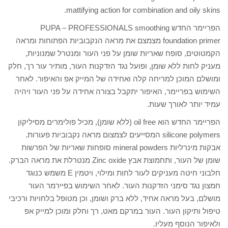
mattifying action for combination and oily skins.
הפריימר החדש PUPA – PROFESSIONALS smoothing
foundation primer מצמצם את מראה הנקבוביות הפתוחות ומראה
הקמטוטים, סופח שאריות שומן על פני העור ומנטרל שמנוניות,
מעניק לחות ללא שומן, ופועל נגד הזדקנות העור, מותיר עור רך, חלק
ומושלם המוכן למריחה קלה ואחידה של המייק אפ והאיפור. לאחר
השימוש בפריימר, האיפור יתקבל בצורה אחידה על פני העור ויהיה
עמיד יותר לאורך שעות.
הפריימר החדש הוא oil free (ללא שומן), מכיל פולימרים מסיליקון
silicone polymers המסייעים לצמצום מראה נקבוביות פעורות.
אבקות מינרליות mineral powders סופחות שאריות של הפרשות
שומן של העור, ותחמוצת אבץ Zinc oxide מנטרלת את מראה הברק.
חלבוני חיטה מעניקים לעור לחות ומילוי, ויטמין E משמש כנוגד
חמצון נגד סימני הזדקנות העור. לאחר השימוש בפיירמר העור
מושלם, בעל מראה אחיד, ללא ברק ושומן, וכן מטופל בלחויות ורכיבי
טיפול ותיקון העור. העור במרקם מאט, רך וחלק ומוכן למייק אפ
ולאיפור הנוסף מעליו.