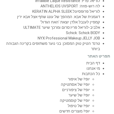
לוריאל פריז: Infallible Laque Resistance
לה רוש-פוזה: ANTHELIOS UVSPORT
לוריאל פרופסיונל:KERATIN ALPHA SLEEK
דוגמנית של אבא: המהפך של עונג שחף אצל אבא ירין
קמפיין לענבל אלדן יוצאת 'האח הגדול'
אלביב-לוריאל פריז:סרום ומרכך שיער ULTIMATE
Schick: Schick BODY
NYX Professional Makeup:JELLY JOB
טרנד הטיק טוק המסוכן: בני נוער משתזפים בקרינה הגבוהה
ביותר
תפריט האתר
דף הבית
מי אנחנו
כל הכתבות
יופי! של איפור
יופי! של אסתטיקה
יופי! של ציפורניים
יופי! של שיער
יופי! של קוסמטיקה
יופי! של טיפול
יופי! מוצרים חדשים