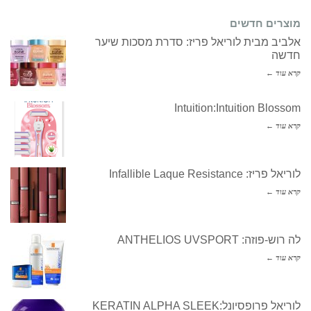
מוצרים חדשים
אלביב מבית לוריאל פריז: סדרת מסכות שיער
חדשה
קרא עוד ←
Intuition:Intuition Blossom
קרא עוד ←
לוריאל פריז: Infallible Laque Resistance
קרא עוד ←
לה רוש-פוזה: ANTHELIOS UVSPORT
קרא עוד ←
לוריאל פרופסיונל:KERATIN ALPHA SLEEK