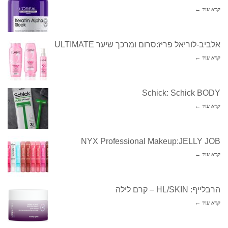
קרא עוד ←
אלביב-לוריאל פריז:סרום ומרכך שיער ULTIMATE
קרא עוד ←
Schick: Schick BODY
קרא עוד ←
NYX Professional Makeup:JELLY JOB
קרא עוד ←
הרבלייף: HL/SKIN – קרם לילה
קרא עוד ←