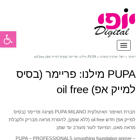
פתח סרגל
תפריט
ראשי
»
יופי! ארכיון כתבות
»
PUPA מילנו: פריימר (בסיס למייק אפ) oil free
PUPA מילנו: פריימר (בסיס
למייק אפ) oil free
חברת האיפור האיטלקית PUPA MILANO מציגה פריימר (בסיס
למייק אפ) חדש oil free (ללא שומן), להסרת מראה מבריק ולקבלת
מראה מאט, המיועד לעור מעורב עד שמן:
PUPA – PROFESSIONALS smoothing foundation primer –