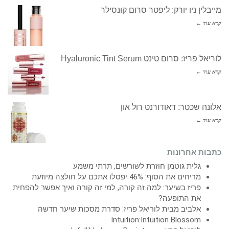
מייבלין ניו יורק: ליפטר סרום קונסילר
קרא עוד ←
לוריאל פריז: סרום טינט Hyaluronic Tint Serum
קרא עוד ←
אלונה שכטר: דאודורנט רול און
קרא עוד ←
כתבות אחרונות
גלית גוטמן חוזרת לשורשים, תרתי משמע
מריחים את הסוף: 46% יפסלו אתכם על חולצה מיוזעת
פריז בשיער: למה זה קורה, למי זה קורה ואיך אפשר להפחית
את התופעה?
אלביב מבית לוריאל פריז: סדרת מסכות שיער חדשה
Intuition:Intuition Blossom