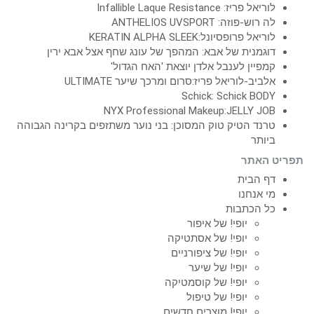
לוריאל פריז: Infallible Laque Resistance
לה רוש-פוזה: ANTHELIOS UVSPORT
לוריאל פרופסיונל:KERATIN ALPHA SLEEK
דוגמנית של אבא: המהפך של עונג שחף אצל אבא ירין
קמפיין לענבל אלדן יוצאת 'האח הגדול'
אלביב-לוריאל פריז:סרום ומרכך שיער ULTIMATE
Schick: Schick BODY
NYX Professional Makeup:JELLY JOB
טרנד הטיק טוק המסוכן: בני נוער משתזפים בקרינה הגבוהה
ביותר
תפריט האתר
דף הבית
מי אנחנו
כל הכתבות
יופי! של איפור
יופי! של אסתטיקה
יופי! של ציפורניים
יופי! של שיער
יופי! של קוסמטיקה
יופי! של טיפול
יופי! מוצרים חדשים