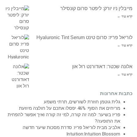
מייבלין ניו יורק: ליפטר סרום קונסילר
קרא עוד ←
לוריאל פריז: סרום טינט Hyaluronic Tint Serum
קרא עוד ←
אלונה שכטר: דאודורנט רול און
קרא עוד ←
כתבות אחרונות
גלית גוטמן חוזרת לשורשים, תרתי משמע
מריחים את הסוף: 46% יפסלו אתכם על חולצה מיוזעת
פריז בשיער: למה זה קורה, למי זה קורה ואיך אפשר להפחית
את התופעה?
אלביב מבית לוריאל פריז: סדרת מסכות שיער חדשה
Intuition:Intuition Blossom