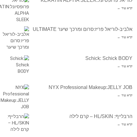
לוריאל פרופסיונל:KERATIN ALPHA SLEEK
קרא עוד ←
אלביב-לוריאל פריז:סרום ומרכך שיער ULTIMATE
קרא עוד ←
Schick: Schick BODY
קרא עוד ←
NYX Professional Makeup:JELLY JOB
קרא עוד ←
הרבלייף: HL/SKIN – קרם לילה
קרא עוד ←