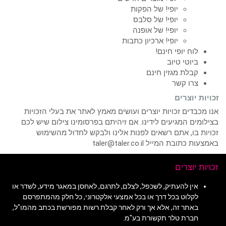
יופי! של הפקות
יופי! של סלבס
יופי! של אופנה
יופי! ארכיון כתבות
לוח יופי חינם!
ביוטי טיוב
קבלת מגזין חינם
צרו קשר
זכויות יוצרים
אנו מכבדים זכויות יוצרים ועושים מאמץ לאתר את בעלי הזכויות
בצילומים המגיעים לידינו. אם זיהיתם בפרסומינו צילום שיש לכם
זכויות בו, אתם רשאים לפנות אלינו ולבקש לחדול מהשימוש
באמצעות כתובת המייל taler@taler.co.il
זכויות יוצרים
אין להעתיק, לשכפל, לצלם, לתרגם, לאחסן במאגר מידע, לשדר או
לקלוט בכל דרך או בכל אמצעי אלקטרוני, כל חלק מהמתפרסם
באתר זה, אלא אך ורק לאחר קבלת רשות מפורשת בכתב מהמו"ל,
חברת טלר תקשורת בע"מ.