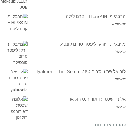
הרבלייף: HL/SKIN – קרם לילה
קרא עוד ←
מייבלין ניו יורק: ליפטר סרום קונסילר
קרא עוד ←
לוריאל פריז: סרום טינט Hyaluronic Tint Serum
קרא עוד ←
אלונה שכטר: דאודורנט רול און
קרא עוד ←
כתבות אחרונות