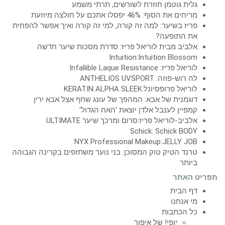
גלית גוטמן חוזרת לשורשים, תרתי משמע
מריחים את הסוף: 46% יפסלו אתכם על חולצה מיוזעת
פריז בשיער: למה זה קורה, למי זה קורה ואיך אפשר להפחית
את התופעה?
אלביב מבית לוריאל פריז: סדרת מסכות שיער חדשה
Intuition:Intuition Blossom
לוריאל פריז: Infallible Laque Resistance
לה רוש-פוזה: ANTHELIOS UVSPORT
לוריאל פרופסיונל:KERATIN ALPHA SLEEK
דוגמנית של אבא: המהפך של עונג שחף אצל אבא ירין
קמפיין לענבל אלדן יוצאת 'האח הגדול'
אלביב-לוריאל פריז:סרום ומרכך שיער ULTIMATE
Schick: Schick BODY
NYX Professional Makeup:JELLY JOB
טרנד הטיק טוק המסוכן: בני נוער משתזפים בקרינה הגבוהה
ביותר
תפריט האתר
דף הבית
מי אנחנו
כל הכתבות
יופי! של איפור