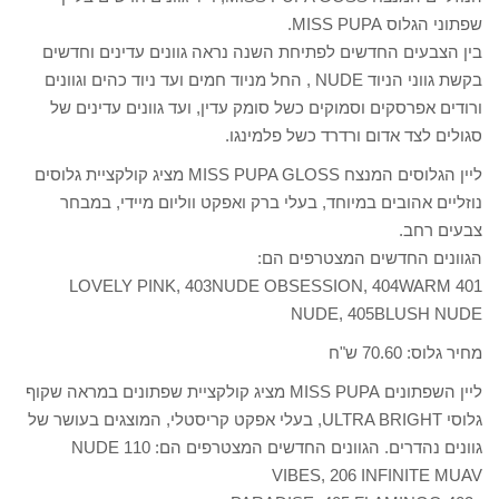
שפתוני הגלוס MISS PUPA.
בין הצבעים החדשים לפתיחת השנה נראה גוונים עדינים וחדשים
בקשת גווני הניוד NUDE , החל מניוד חמים ועד ניוד כהים וגוונים
ורודים אפרסקים וסמוקים כשל סומק עדין, ועד גוונים עדינים של
סגולים לצד אדום ורדרד כשל פלמינגו.
ליין הגלוסים המנצח MISS PUPA GLOSS מציג קולקציית גלוסים
נוזליים אהובים במיוחד, בעלי ברק ואפקט ווליום מיידי, במבחר
צבעים רחב.
הגוונים החדשים המצטרפים הם:
401 LOVELY PINK, 403NUDE OBSESSION, 404WARM
NUDE, 405BLUSH NUDE
מחיר גלוס: 70.60 ש"ח
ליין השפתונים MISS PUPA מציג קולקציית שפתונים במראה שקוף
גלוסי ULTRA BRIGHT, בעלי אפקט קריסטלי, המוצגים בעושר של
גוונים נהדרים. הגוונים החדשים המצטרפים הם: 110 NUDE
VIBES, 206 INFINITE MUAV