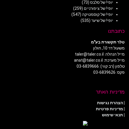
יופי! של סלבס
(73)
יופי! של ציפורניים
(259)
יופי! של קוסמטיקה
(547)
יופי! של שיער
(535)
כתובתנו
טלר תקשורת בע"מ
משעול דר 10, חולון
מייל הנהלה: taler@taler.co.il
מייל מערכת: anat@taler.co.il
טלפון (רב קווי): 03-6839666
פקס: 03-6839626
מדיניות האתר
|
הצהרת נגישות
|
מדיניות פרטיות
| תנאי שימוש