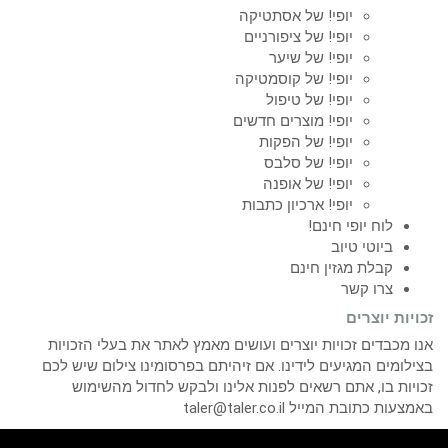
יופי! של אסתטיקה
יופי! של ציפורניים
יופי! של שיער
יופי! של קוסמטיקה
יופי! של טיפול
יופי! מוצרים חדשים
יופי! של הפקות
יופי! של סלבס
יופי! של אופנה
יופי! ארכיון כתבות
לוח יופי חינם!
ביוטי טיוב
קבלת מגזין חינם
צרו קשר
זכויות יוצרים
אנו מכבדים זכויות יוצרים ועושים מאמץ לאתר את בעלי הזכויות
בצילומים המגיעים לידינו. אם זיהיתם בפרסומינו צילום שיש לכם
זכויות בו, אתם רשאים לפנות אלינו ולבקש לחדול מהשימוש
באמצעות כתובת המייל taler@taler.co.il