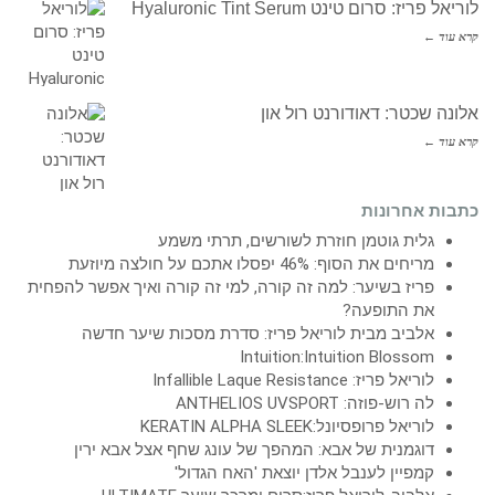
לוריאל פריז: סרום טינט Hyaluronic Tint Serum
קרא עוד ←
אלונה שכטר: דאודורנט רול און
קרא עוד ←
כתבות אחרונות
גלית גוטמן חוזרת לשורשים, תרתי משמע
מריחים את הסוף: 46% יפסלו אתכם על חולצה מיוזעת
פריז בשיער: למה זה קורה, למי זה קורה ואיך אפשר להפחית
את התופעה?
אלביב מבית לוריאל פריז: סדרת מסכות שיער חדשה
Intuition:Intuition Blossom
לוריאל פריז: Infallible Laque Resistance
לה רוש-פוזה: ANTHELIOS UVSPORT
לוריאל פרופסיונל:KERATIN ALPHA SLEEK
דוגמנית של אבא: המהפך של עונג שחף אצל אבא ירין
קמפיין לענבל אלדן יוצאת 'האח הגדול'