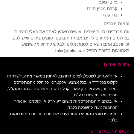
ביוטי טיוב
קבלת מגזין חינם
צרו קשר
זכויות יוצרים
אנו מכבדים זכויות יוצרים ועושים מאמץ לאתר את בעלי הזכויות
בצילומים המגיעים לידינו. אם זיהיתם בפרסומינו צילום שיש לכם
זכויות בו, אתם רשאים לפנות אלינו ולבקש לחדול מהשימוש
באמצעות כתובת המייל taler@taler.co.il
זכויות יוצרים
אין להעתיק, לשכפל, לצלם, לתרגם, לאחסן במאגר מידע, לשדר או
לקלוט בכל דרך או בכל אמצעי אלקטרוני, כל חלק מהמתפרסם
באתר זה, אלא אך ורק לאחר קבלת רשות מפורשת בכתב מהמו"ל,
חברת טלר תקשורת בע"מ.
אין בכתבות המתפרסמות משום ייעוץ רפואי, קוסמטי או אחר.
הכתבות נועדו להשכלה בלבד.
חומר פרסומי המופיע באתר הינו באחריות החברות המפרסמות
בלבד.
קטגוריות באתר יופי