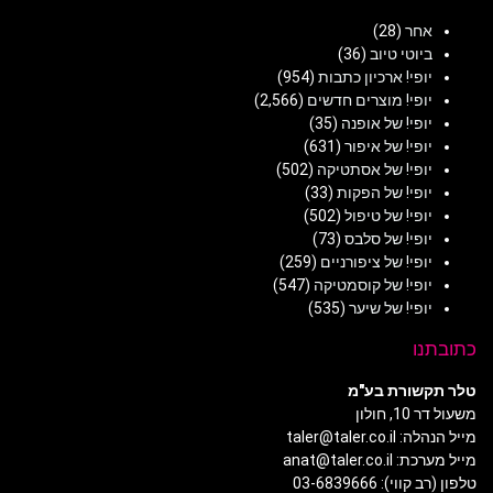
אחר
(28)
ביוטי טיוב
(36)
יופי! ארכיון כתבות
(954)
יופי! מוצרים חדשים
(2,566)
יופי! של אופנה
(35)
יופי! של איפור
(631)
יופי! של אסתטיקה
(502)
יופי! של הפקות
(33)
יופי! של טיפול
(502)
יופי! של סלבס
(73)
יופי! של ציפורניים
(259)
יופי! של קוסמטיקה
(547)
יופי! של שיער
(535)
כתובתנו
טלר תקשורת בע"מ
משעול דר 10, חולון
מייל הנהלה: taler@taler.co.il
מייל מערכת: anat@taler.co.il
טלפון (רב קווי): 03-6839666