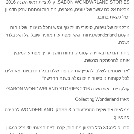
SABON WONDWRLAND STORIES, קולקציית ראש השנה 2016
מביאה אליכם עושר של גוונים, מארזים, ניחוחות ומתנות שרק הדמיון
יכול לשאת בחובו.
מרקמים של טיפוח, סיפורי חווית גוף ונפש והכל בניצוחו של ניחוח
הקסם wonderland,ניחוח חגיגי ומפתיע, המותיר שובל של רגע בלתי
נשכח.
ניחוח הנרקח באווירה קסומה, ניחוח חושני עדין ומפתיע המזמין
אותנו להרפתקה מרגשת.
"אנו שמחים לשלב ולהפיץ את הסיפור שלנו בכל התרבויות ,מאחלים
לכל לקוחותינו סיפור חיים נפלא בשנה החדשה"
קולקציית ראש השנה 2016 SABON WONDWRLAND STORIES:
מארז Collecting Wonderland
ממלאים את שקית ההפתעות ב-3 ממתקי WONDERLAND לבחירה
מהמגוון:
סבון פילינג 30 מ"ל במגוון ניחוחות, קרם ידיים חמאתי 30 מ"ל במגוון