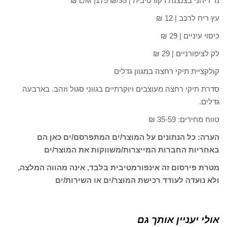
נר ריחני בצנצנת דקורטיבית | L/M |175 ₪/95 ₪
עץ ריח לרכב | 12 ₪
כיסוי עיניים | 29 ₪
לק לציפורניים | 29 ₪
קולקציית תיקי רחצה במגוון גדלים
סדרת תיקי רחצה מעוצבים ויוקרתיים בגווני סגול וזהב. בארבעה
גדלים.
טווח מחירים: 35-59 ₪
הערה: כל הנתונים על המוצר/ים המתפרסם/ים כאן הם
באחריות החברות המייצרות/משווקות את המוצר/ים
מטרת פירסום זה אינפורמטיבית בלבד, אינה מהווה המלצה,
ולא נועדה לעודד רכישת המוצר/ים או השירות/ים
אולי יעניין אותך גם