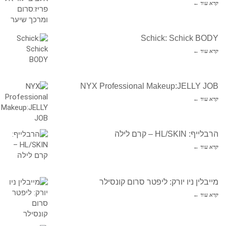
קרא עוד ←
Schick: Schick BODY
קרא עוד ←
NYX Professional Makeup:JELLY JOB
קרא עוד ←
הרבלייף: HL/SKIN – קרם לילה
קרא עוד ←
מייבלין ניו יורק: ליפטר סרום קונסילר
קרא עוד ←