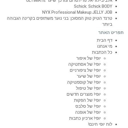
אלביב-לוריאל פריז:סרום ומרכך שיער ULTIMATE
Schick: Schick BODY
NYX Professional Makeup:JELLY JOB
טרנד הטיק טוק המסוכן: בני נוער משתזפים בקרינה הגבוהה
ביותר
תפריט האתר
דף הבית
מי אנחנו
כל הכתבות
יופי! של איפור
יופי! של אסתטיקה
יופי! של ציפורניים
יופי! של שיער
יופי! של קוסמטיקה
יופי! של טיפול
יופי! מוצרים חדשים
יופי! של הפקות
יופי! של סלבס
יופי! של אופנה
יופי! ארכיון כתבות
לוח יופי חינם!